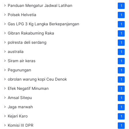
Panduan Mengatur Jadwal Latihan
1
Polsek Helvetia
1
Gas LPG 3 Kg Langka Berkepanjangan
1
Gibran Rakabuming Raka
1
polresta deli serdang
1
australia
1
Siram air keras
1
Pegunungan
1
obrolan warung kopi Ceu Denok
1
Efek Negatif Minuman
1
Amsal Sitepu
1
Jaga marwah
1
Kejari Karo
1
Komisi III DPR
1