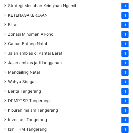
Strategi Menahan Keinginan Ngemil
1
KETENAGAKERJAAN
1
Blitar
1
Zonasi Minuman Alkohol
1
Camat Batang Natal
1
Jalan amblas di Pantai Barat
1
Jalan amblas jadi langganan
1
Mandailing Natal
1
Wahyu Siregar
1
Berita Tangerang
1
DPMPTSP Tangerang
1
hiburan malam Tangerang
1
Investasi Tangerang
1
Izin THM Tangerang
1