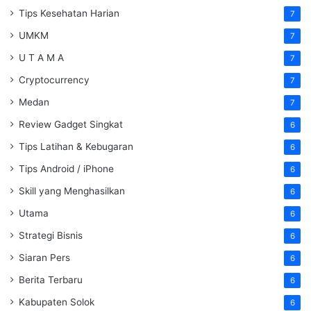
Tips Kesehatan Harian
7
UMKM
7
U T A M A
7
Cryptocurrency
7
Medan
7
Review Gadget Singkat
6
Tips Latihan & Kebugaran
6
Tips Android / iPhone
6
Skill yang Menghasilkan
6
Utama
6
Strategi Bisnis
6
Siaran Pers
6
Berita Terbaru
6
Kabupaten Solok
6