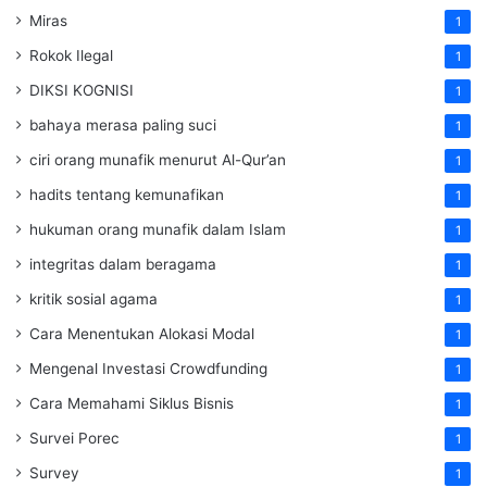
Miras
1
Rokok Ilegal
1
DIKSI KOGNISI
1
bahaya merasa paling suci
1
ciri orang munafik menurut Al-Qur’an
1
hadits tentang kemunafikan
1
hukuman orang munafik dalam Islam
1
integritas dalam beragama
1
kritik sosial agama
1
Cara Menentukan Alokasi Modal
1
Mengenal Investasi Crowdfunding
1
Cara Memahami Siklus Bisnis
1
Survei Porec
1
Survey
1