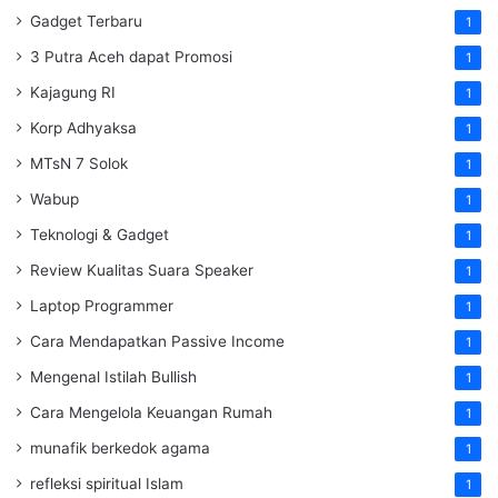
Gadget Terbaru
1
3 Putra Aceh dapat Promosi
1
Kajagung RI
1
Korp Adhyaksa
1
MTsN 7 Solok
1
Wabup
1
Teknologi & Gadget
1
Review Kualitas Suara Speaker
1
Laptop Programmer
1
Cara Mendapatkan Passive Income
1
Mengenal Istilah Bullish
1
Cara Mengelola Keuangan Rumah
1
munafik berkedok agama
1
refleksi spiritual Islam
1