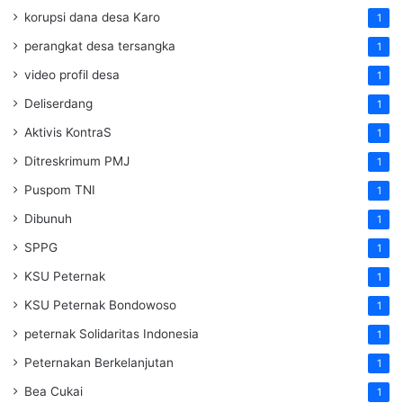
korupsi dana desa Karo
1
perangkat desa tersangka
1
video profil desa
1
Deliserdang
1
Aktivis KontraS
1
Ditreskrimum PMJ
1
Puspom TNI
1
Dibunuh
1
SPPG
1
KSU Peternak
1
KSU Peternak Bondowoso
1
peternak Solidaritas Indonesia
1
Peternakan Berkelanjutan
1
Bea Cukai
1