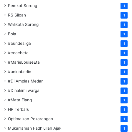
Pemkot Sorong
1
RS Siloan
1
Walikota Sorong
1
Bola
1
#bundesliga
1
#coacheta
1
#MarieLouiseEta
1
#unionberlin
1
#Di Amplas Medan
1
#Dihakimi warga
1
#Mata Elang
1
HP Terbaru
1
Optimalkan Pekarangan
1
Mukarramah Fadhlullah Ajak
1