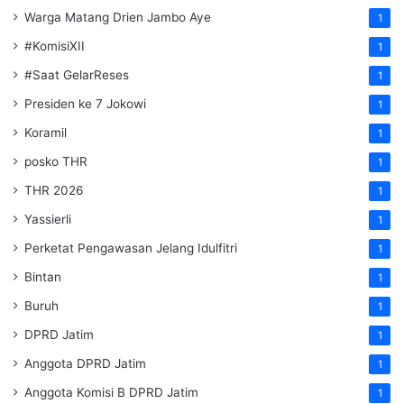
Warga Matang Drien Jambo Aye
1
#KomisiXII
1
#Saat GelarReses
1
Presiden ke 7 Jokowi
1
Koramil
1
posko THR
1
THR 2026
1
Yassierli
1
Perketat Pengawasan Jelang Idulfitri
1
Bintan
1
Buruh
1
DPRD Jatim
1
Anggota DPRD Jatim
1
Anggota Komisi B DPRD Jatim
1