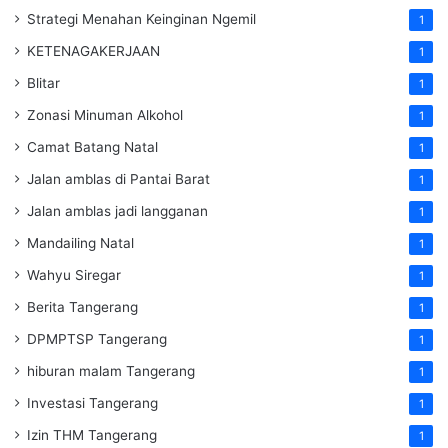
Strategi Menahan Keinginan Ngemil
1
KETENAGAKERJAAN
1
Blitar
1
Zonasi Minuman Alkohol
1
Camat Batang Natal
1
Jalan amblas di Pantai Barat
1
Jalan amblas jadi langganan
1
Mandailing Natal
1
Wahyu Siregar
1
Berita Tangerang
1
DPMPTSP Tangerang
1
hiburan malam Tangerang
1
Investasi Tangerang
1
Izin THM Tangerang
1