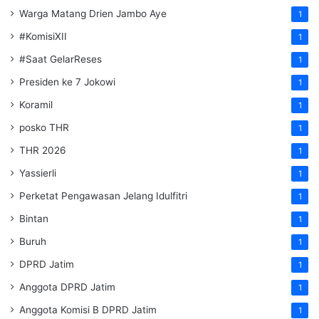
Warga Matang Drien Jambo Aye
1
#KomisiXII
1
#Saat GelarReses
1
Presiden ke 7 Jokowi
1
Koramil
1
posko THR
1
THR 2026
1
Yassierli
1
Perketat Pengawasan Jelang Idulfitri
1
Bintan
1
Buruh
1
DPRD Jatim
1
Anggota DPRD Jatim
1
Anggota Komisi B DPRD Jatim
1