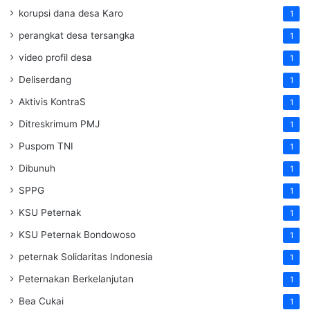
korupsi dana desa Karo
1
perangkat desa tersangka
1
video profil desa
1
Deliserdang
1
Aktivis KontraS
1
Ditreskrimum PMJ
1
Puspom TNI
1
Dibunuh
1
SPPG
1
KSU Peternak
1
KSU Peternak Bondowoso
1
peternak Solidaritas Indonesia
1
Peternakan Berkelanjutan
1
Bea Cukai
1