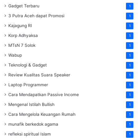
Gadget Terbaru
1
3 Putra Aceh dapat Promosi
1
Kajagung RI
1
Korp Adhyaksa
1
MTsN 7 Solok
1
Wabup
1
Teknologi & Gadget
1
Review Kualitas Suara Speaker
1
Laptop Programmer
1
Cara Mendapatkan Passive Income
1
Mengenal Istilah Bullish
1
Cara Mengelola Keuangan Rumah
1
munafik berkedok agama
1
refleksi spiritual Islam
1