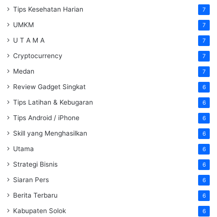
Tips Kesehatan Harian
7
UMKM
7
U T A M A
7
Cryptocurrency
7
Medan
7
Review Gadget Singkat
6
Tips Latihan & Kebugaran
6
Tips Android / iPhone
6
Skill yang Menghasilkan
6
Utama
6
Strategi Bisnis
6
Siaran Pers
6
Berita Terbaru
6
Kabupaten Solok
6