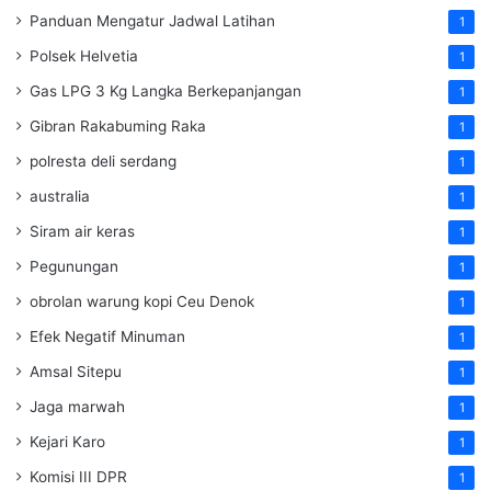
Panduan Mengatur Jadwal Latihan
1
Polsek Helvetia
1
Gas LPG 3 Kg Langka Berkepanjangan
1
Gibran Rakabuming Raka
1
polresta deli serdang
1
australia
1
Siram air keras
1
Pegunungan
1
obrolan warung kopi Ceu Denok
1
Efek Negatif Minuman
1
Amsal Sitepu
1
Jaga marwah
1
Kejari Karo
1
Komisi III DPR
1