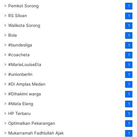
Pemkot Sorong
1
RS Siloan
1
Walikota Sorong
1
Bola
1
#bundesliga
1
#coacheta
1
#MarieLouiseEta
1
#unionberlin
1
#Di Amplas Medan
1
#Dihakimi warga
1
#Mata Elang
1
HP Terbaru
1
Optimalkan Pekarangan
1
Mukarramah Fadhlullah Ajak
1