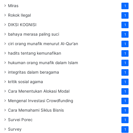
Miras
1
Rokok Ilegal
1
DIKSI KOGNISI
1
bahaya merasa paling suci
1
ciri orang munafik menurut Al-Qur’an
1
hadits tentang kemunafikan
1
hukuman orang munafik dalam Islam
1
integritas dalam beragama
1
kritik sosial agama
1
Cara Menentukan Alokasi Modal
1
Mengenal Investasi Crowdfunding
1
Cara Memahami Siklus Bisnis
1
Survei Porec
1
Survey
1