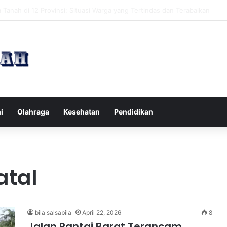
pak Pikiran Negatif Sehari-hari untuk Kesehatan Mental yang Lebih Ba
i
Olahraga
Kesehatan
Pendidikan
atal
bila salsabila
April 22, 2026
8
Jalan Pantai Barat Terancam