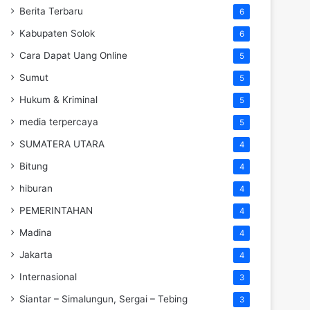
Berita Terbaru
6
Kabupaten Solok
6
Cara Dapat Uang Online
5
Sumut
5
Hukum & Kriminal
5
media terpercaya
5
SUMATERA UTARA
4
Bitung
4
hiburan
4
PEMERINTAHAN
4
Madina
4
Jakarta
4
Internasional
3
Siantar – Simalungun, Sergai – Tebing
3