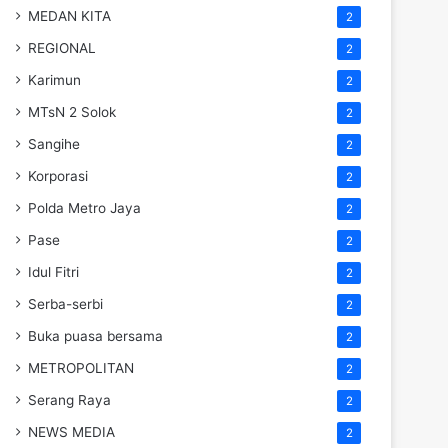
MEDAN KITA
2
REGIONAL
2
Karimun
2
MTsN 2 Solok
2
Sangihe
2
Korporasi
2
Polda Metro Jaya
2
Pase
2
Idul Fitri
2
Serba-serbi
2
Buka puasa bersama
2
METROPOLITAN
2
Serang Raya
2
NEWS MEDIA
2