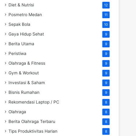
Diet & Nutrisi
12
Posmetro Medan
11
Sepak Bola
10
Gaya Hidup Sehat
9
Berita Utama
9
Peristiwa
9
Olahraga & Fitness
9
Gym & Workout
9
Investasi & Saham
9
Bisnis Rumahan
9
Rekomendasi Laptop / PC
8
Olahraga
8
Berita Olahraga Terbaru
8
Tips Produktivitas Harian
8