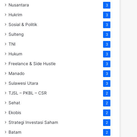
Nusantara
3
Hukrim
3
Sosial & Politik
3
Sulteng
3
TNI
3
Hukum
3
Freelance & Side Hustle
3
Manado
3
Sulawesi Utara
3
TJSL – PKBL – CSR
2
Sehat
2
Ekobis
2
Strategi Investasi Saham
2
Batam
2