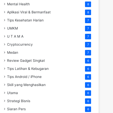
Mental Health
8
Aplikasi Viral & Bermanfaat
8
Tips Kesehatan Harian
7
UMKM
7
U T A M A
7
Cryptocurrency
7
Medan
7
Review Gadget Singkat
6
Tips Latihan & Kebugaran
6
Tips Android / iPhone
6
Skill yang Menghasilkan
6
Utama
6
Strategi Bisnis
6
Siaran Pers
6