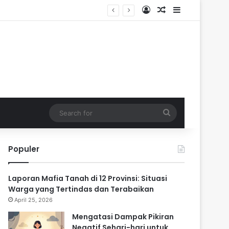
Log In
Random Article
Sidebar
ik
Search
for
Populer
Laporan Mafia Tanah di 12 Provinsi: Situasi
Warga yang Tertindas dan Terabaikan
April 25, 2026
Mengatasi Dampak Pikiran
Negatif Sehari-hari untuk