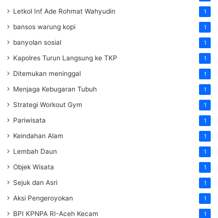
Letkol Inf Ade Rohmat Wahyudin
1
bansos warung kopi
1
banyolan sosial
1
Kapolres Turun Langsung ke TKP
1
Ditemukan meninggal
1
Menjaga Kebugaran Tubuh
1
Strategi Workout Gym
1
Pariwisata
1
Keindahan Alam
1
Lembah Daun
1
Objek Wisata
1
Sejuk dan Asri
1
Aksi Pengeroyokan
1
BPI KPNPA RI-Aceh Kecam
1