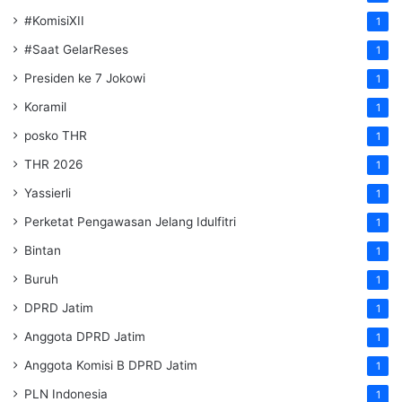
#KomisiXII
1
#Saat GelarReses
1
Presiden ke 7 Jokowi
1
Koramil
1
posko THR
1
THR 2026
1
Yassierli
1
Perketat Pengawasan Jelang Idulfitri
1
Bintan
1
Buruh
1
DPRD Jatim
1
Anggota DPRD Jatim
1
Anggota Komisi B DPRD Jatim
1
PLN Indonesia
1