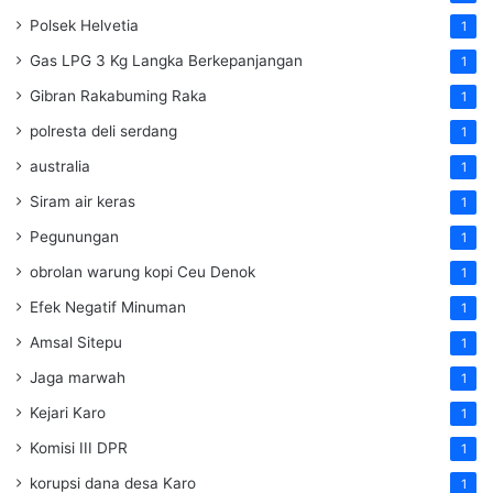
Polsek Helvetia
1
Gas LPG 3 Kg Langka Berkepanjangan
1
Gibran Rakabuming Raka
1
polresta deli serdang
1
australia
1
Siram air keras
1
Pegunungan
1
obrolan warung kopi Ceu Denok
1
Efek Negatif Minuman
1
Amsal Sitepu
1
Jaga marwah
1
Kejari Karo
1
Komisi III DPR
1
korupsi dana desa Karo
1