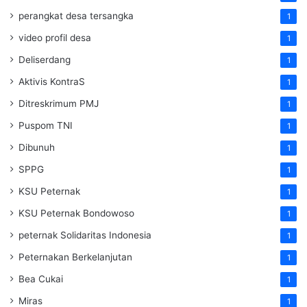
perangkat desa tersangka
1
video profil desa
1
Deliserdang
1
Aktivis KontraS
1
Ditreskrimum PMJ
1
Puspom TNI
1
Dibunuh
1
SPPG
1
KSU Peternak
1
KSU Peternak Bondowoso
1
peternak Solidaritas Indonesia
1
Peternakan Berkelanjutan
1
Bea Cukai
1
Miras
1