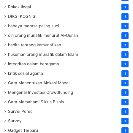
Rokok Ilegal
1
DIKSI KOGNISI
1
bahaya merasa paling suci
1
ciri orang munafik menurut Al-Qur’an
1
hadits tentang kemunafikan
1
hukuman orang munafik dalam Islam
1
integritas dalam beragama
1
kritik sosial agama
1
Cara Menentukan Alokasi Modal
1
Mengenal Investasi Crowdfunding
1
Cara Memahami Siklus Bisnis
1
Survei Porec
1
Survey
1
Gadget Terbaru
1