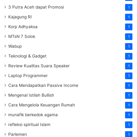
3 Putra Aceh dapat Promosi
1
Kajagung RI
1
Korp Adhyaksa
1
MTsN 7 Solok
1
Wabup
1
Teknologi & Gadget
1
Review Kualitas Suara Speaker
1
Laptop Programmer
1
Cara Mendapatkan Passive Income
1
Mengenal Istilah Bullish
1
Cara Mengelola Keuangan Rumah
1
munafik berkedok agama
1
refleksi spiritual Islam
1
Parlemen
1