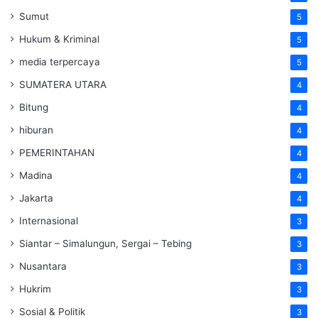
Sumut
5
Hukum & Kriminal
5
media terpercaya
5
SUMATERA UTARA
4
Bitung
4
hiburan
4
PEMERINTAHAN
4
Madina
4
Jakarta
4
Internasional
3
Siantar – Simalungun, Sergai – Tebing
3
Nusantara
3
Hukrim
3
Sosial & Politik
3