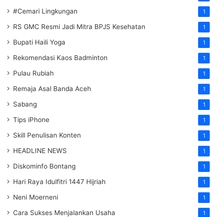
#Cemari Lingkungan
1
RS GMC Resmi Jadi Mitra BPJS Kesehatan
1
Bupati Haili Yoga
1
Rekomendasi Kaos Badminton
1
Pulau Rubiah
1
Remaja Asal Banda Aceh
1
Sabang
1
Tips iPhone
1
Skill Penulisan Konten
1
HEADLINE NEWS
1
Diskominfo Bontang
1
Hari Raya Idulfitri 1447 Hijriah
1
Neni Moerneni
1
Cara Sukses Menjalankan Usaha
1