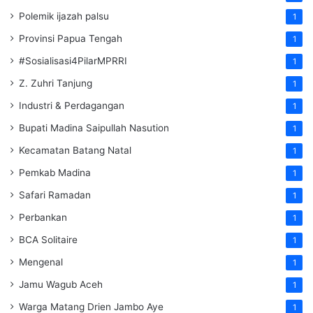
Polemik ijazah palsu
1
Provinsi Papua Tengah
1
#Sosialisasi4PilarMPRRI
1
Z. Zuhri Tanjung
1
Industri & Perdagangan
1
Bupati Madina Saipullah Nasution
1
Kecamatan Batang Natal
1
Pemkab Madina
1
Safari Ramadan
1
Perbankan
1
BCA Solitaire
1
Mengenal
1
Jamu Wagub Aceh
1
Warga Matang Drien Jambo Aye
1