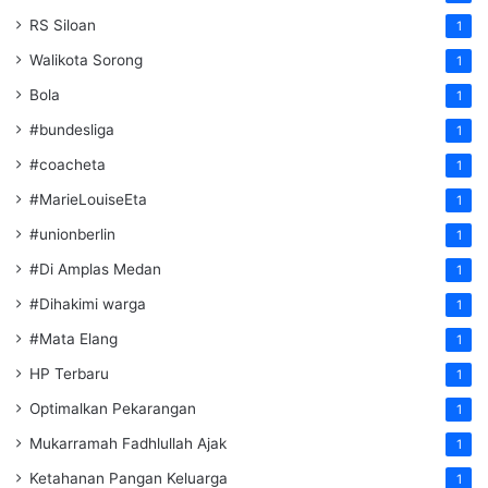
RS Siloan
1
Walikota Sorong
1
Bola
1
#bundesliga
1
#coacheta
1
#MarieLouiseEta
1
#unionberlin
1
#Di Amplas Medan
1
#Dihakimi warga
1
#Mata Elang
1
HP Terbaru
1
Optimalkan Pekarangan
1
Mukarramah Fadhlullah Ajak
1
Ketahanan Pangan Keluarga
1