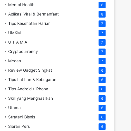
Mental Health
8
Aplikasi Viral & Bermanfaat
8
Tips Kesehatan Harian
7
UMKM
7
U T A M A
7
Cryptocurrency
7
Medan
7
Review Gadget Singkat
6
Tips Latihan & Kebugaran
6
Tips Android / iPhone
6
Skill yang Menghasilkan
6
Utama
6
Strategi Bisnis
6
Siaran Pers
6