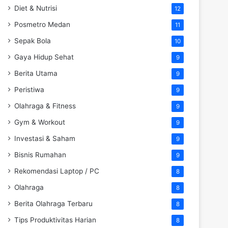
Diet & Nutrisi
12
Posmetro Medan
11
Sepak Bola
10
Gaya Hidup Sehat
9
Berita Utama
9
Peristiwa
9
Olahraga & Fitness
9
Gym & Workout
9
Investasi & Saham
9
Bisnis Rumahan
9
Rekomendasi Laptop / PC
8
Olahraga
8
Berita Olahraga Terbaru
8
Tips Produktivitas Harian
8