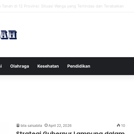
pak Pikiran Negatif Sehari-hari untuk Kesehatan Mental yang Lebih Ba
i
Olahraga
Kesehatan
Pendidikan
bila salsabila
April 22, 2026
10
Strategi Gubernur Lampung dalam