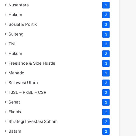
Nusantara
3
Hukrim
3
Sosial & Politik
3
Sulteng
3
TNI
3
Hukum
3
Freelance & Side Hustle
3
Manado
3
Sulawesi Utara
3
TJSL – PKBL – CSR
2
Sehat
2
Ekobis
2
Strategi Investasi Saham
2
Batam
2