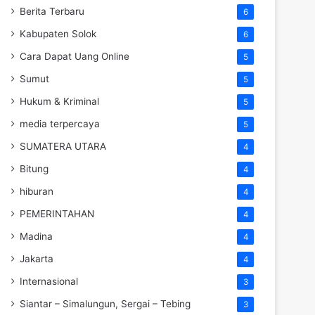
Berita Terbaru
6
Kabupaten Solok
6
Cara Dapat Uang Online
5
Sumut
5
Hukum & Kriminal
5
media terpercaya
5
SUMATERA UTARA
4
Bitung
4
hiburan
4
PEMERINTAHAN
4
Madina
4
Jakarta
4
Internasional
3
Siantar – Simalungun, Sergai – Tebing
3