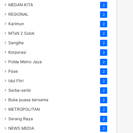
MEDAN KITA
2
REGIONAL
2
Karimun
2
MTsN 2 Solok
2
Sangihe
2
Korporasi
2
Polda Metro Jaya
2
Pase
2
Idul Fitri
2
Serba-serbi
2
Buka puasa bersama
2
METROPOLITAN
2
Serang Raya
2
NEWS MEDIA
2