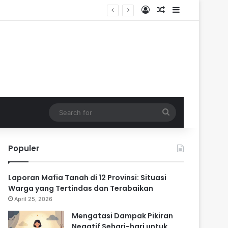
Log In
Random Article
Sidebar
ik
Search
for
Populer
Laporan Mafia Tanah di 12 Provinsi: Situasi
Warga yang Tertindas dan Terabaikan
April 25, 2026
Mengatasi Dampak Pikiran
Negatif Sehari-hari untuk