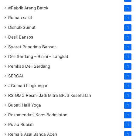
#Pabrik Arang Batok
1
Rumah sakit
1
Dishub Sumut
1
Desil Bansos
1
Syarat Penerima Bansos
1
Deli Serdang – Binjai – Langkat
1
Pemkab Deli Serdang
1
SERGAI
1
#Cemari Lingkungan
1
RS GMC Resmi Jadi Mitra BPJS Kesehatan
1
Bupati Haili Yoga
1
Rekomendasi Kaos Badminton
1
Pulau Rubiah
1
Remaja Asal Banda Aceh
1