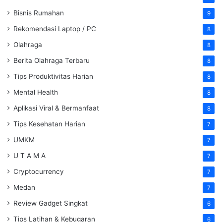
Bisnis Rumahan
9
Rekomendasi Laptop / PC
8
Olahraga
8
Berita Olahraga Terbaru
8
Tips Produktivitas Harian
8
Mental Health
8
Aplikasi Viral & Bermanfaat
8
Tips Kesehatan Harian
7
UMKM
7
U T A M A
7
Cryptocurrency
7
Medan
7
Review Gadget Singkat
6
Tips Latihan & Kebugaran
6