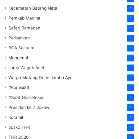
Kecamatan Batang Natal
1
Pemkab Madina
1
Safari Ramadan
1
Perbankan
1
BCA Solitaire
1
Mengenal
1
Jamu Wagub Aceh
1
Warga Matang Drien Jambo Aye
1
#KomisiXII
1
#Saat GelarReses
1
Presiden ke 7 Jokowi
1
Koramil
1
posko THR
1
THR 2026
1