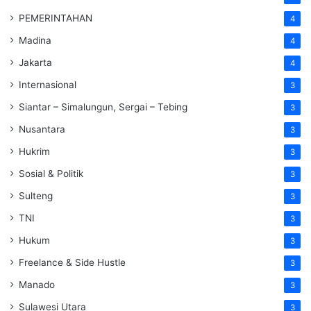
PEMERINTAHAN
4
Madina
4
Jakarta
4
Internasional
3
Siantar – Simalungun, Sergai – Tebing
3
Nusantara
3
Hukrim
3
Sosial & Politik
3
Sulteng
3
TNI
3
Hukum
3
Freelance & Side Hustle
3
Manado
3
Sulawesi Utara
3