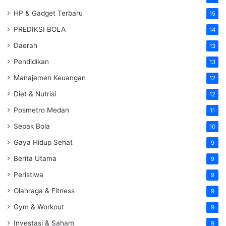
HP & Gadget Terbaru
15
PREDIKSI BOLA
14
Daerah
13
Pendidikan
13
Manajemen Keuangan
12
Diet & Nutrisi
12
Posmetro Medan
11
Sepak Bola
10
Gaya Hidup Sehat
9
Berita Utama
9
Peristiwa
9
Olahraga & Fitness
9
Gym & Workout
9
Investasi & Saham
9