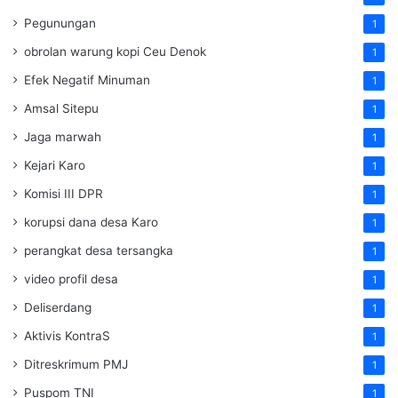
Pegunungan
1
obrolan warung kopi Ceu Denok
1
Efek Negatif Minuman
1
Amsal Sitepu
1
Jaga marwah
1
Kejari Karo
1
Komisi III DPR
1
korupsi dana desa Karo
1
perangkat desa tersangka
1
video profil desa
1
Deliserdang
1
Aktivis KontraS
1
Ditreskrimum PMJ
1
Puspom TNI
1