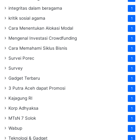
integritas dalam beragama
1
kritik sosial agama
1
Cara Menentukan Alokasi Modal
1
Mengenal Investasi Crowdfunding
1
Cara Memahami Siklus Bisnis
1
Survei Porec
1
Survey
1
Gadget Terbaru
1
3 Putra Aceh dapat Promosi
1
Kajagung RI
1
Korp Adhyaksa
1
MTsN 7 Solok
1
Wabup
1
Teknologi & Gadget
1