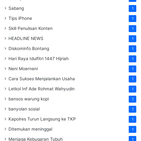
Sabang
1
Tips iPhone
1
Skill Penulisan Konten
1
HEADLINE NEWS
1
Diskominfo Bontang
1
Hari Raya Idulfitri 1447 Hijriah
1
Neni Moerneni
1
Cara Sukses Menjalankan Usaha
1
Letkol Inf Ade Rohmat Wahyudin
1
bansos warung kopi
1
banyolan sosial
1
Kapolres Turun Langsung ke TKP
1
Ditemukan meninggal
1
Menjaga Kebugaran Tubuh
1