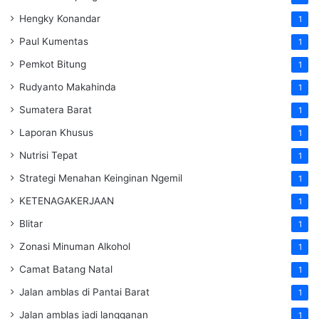
Hengky Konandar
1
Paul Kumentas
1
Pemkot Bitung
1
Rudyanto Makahinda
1
Sumatera Barat
1
Laporan Khusus
1
Nutrisi Tepat
1
Strategi Menahan Keinginan Ngemil
1
KETENAGAKERJAAN
1
Blitar
1
Zonasi Minuman Alkohol
1
Camat Batang Natal
1
Jalan amblas di Pantai Barat
1
Jalan amblas jadi langganan
1