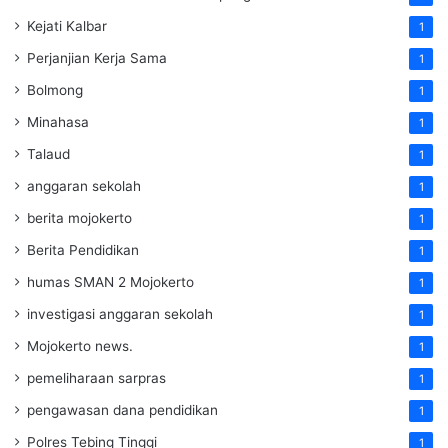
Kejati Kalbar
1
Perjanjian Kerja Sama
1
Bolmong
1
Minahasa
1
Talaud
1
anggaran sekolah
1
berita mojokerto
1
Berita Pendidikan
1
humas SMAN 2 Mojokerto
1
investigasi anggaran sekolah
1
Mojokerto news.
1
pemeliharaan sarpras
1
pengawasan dana pendidikan
1
Polres Tebing Tinggi
1