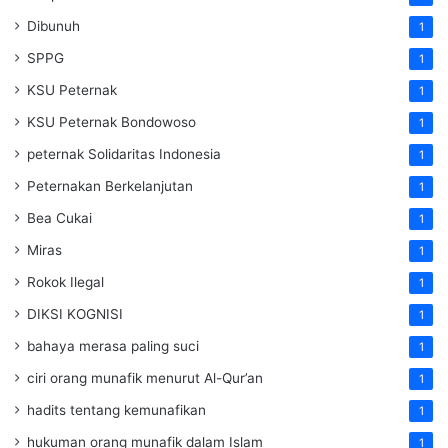
Dibunuh
1
SPPG
1
KSU Peternak
1
KSU Peternak Bondowoso
1
peternak Solidaritas Indonesia
1
Peternakan Berkelanjutan
1
Bea Cukai
1
Miras
1
Rokok Ilegal
1
DIKSI KOGNISI
1
bahaya merasa paling suci
1
ciri orang munafik menurut Al-Qur’an
1
hadits tentang kemunafikan
1
hukuman orang munafik dalam Islam
1