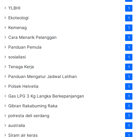
YLBHI
1
Ekoteologi
1
Kemenag
1
Cara Menarik Pelanggan
1
Panduan Pemula
1
sosialiasi
1
Tenaga Kerja
1
Panduan Mengatur Jadwal Latihan
1
Polsek Helvetia
1
Gas LPG 3 Kg Langka Berkepanjangan
1
Gibran Rakabuming Raka
1
polresta deli serdang
1
australia
1
Siram air keras
1