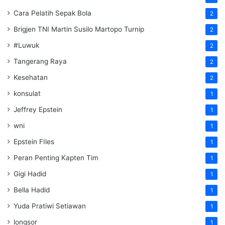
Cara Pelatih Sepak Bola
2
Brigjen TNI Martin Susilo Martopo Turnip
2
#Luwuk
2
Tangerang Raya
2
Kesehatan
2
konsulat
1
Jeffrey Epstein
1
wni
1
Epstein FIles
1
Peran Penting Kapten Tim
1
Gigi Hadid
1
Bella Hadid
1
Yuda Pratiwi Setiawan
1
longsor
1