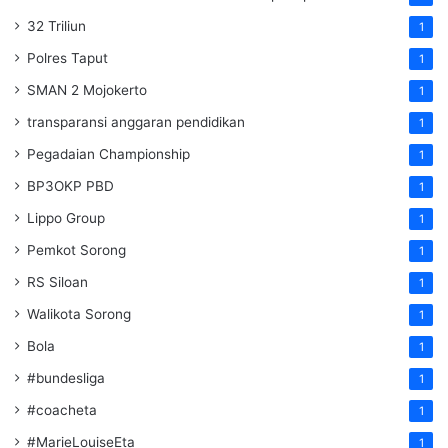
32 Triliun
1
Polres Taput
1
SMAN 2 Mojokerto
1
transparansi anggaran pendidikan
1
Pegadaian Championship
1
BP3OKP PBD
1
Lippo Group
1
Pemkot Sorong
1
RS Siloan
1
Walikota Sorong
1
Bola
1
#bundesliga
1
#coacheta
1
#MarieLouiseEta
1