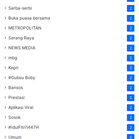
Serba-serbi
2
Buka puasa bersama
2
METROPOLITAN
2
Serang Raya
2
NEWS MEDIA
2
mbg
2
Kepri
2
#Gubsu Boby
2
Bansos
2
Prestasi
2
Aplikasi Viral
2
Sosok
2
#IdulFitri1447H
2
Umum
2