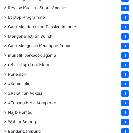
Review Kualitas Suara Speaker
1
Laptop Programmer
1
Cara Mendapatkan Passive Income
1
Mengenal Istilah Bullish
1
Cara Mengelola Keuangan Rumah
1
munafik berkedok agama
1
refleksi spiritual Islam
1
Parlemen
1
#Kemenaker
1
#Pelatihan Vokasi
1
#Tenaga Kerja Kompeten
1
Najib Hamas
1
Wabup Serang
1
Bandar Lampung
1