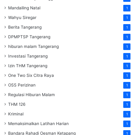
Mandailing Natal
1
Wahyu Siregar
1
Berita Tangerang
1
DPMPTSP Tangerang
1
hiburan malam Tangerang
1
Investasi Tangerang
1
Izin THM Tangerang
1
One Two Six Citra Raya
1
OSS Perizinan
1
Regulasi Hiburan Malam
1
THM 126
1
Kriminal
1
Memaksimalkan Latihan Harian
1
Bandara Rahadi Oesman Ketapang
1