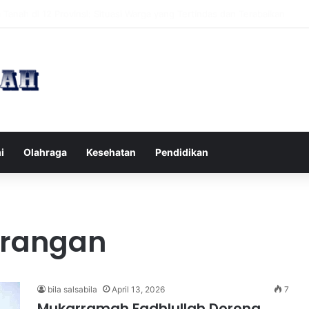
pak Pikiran Negatif Sehari-hari untuk Kesehatan Mental yang Lebih Ba
i
Olahraga
Kesehatan
Pendidikan
arangan
bila salsabila
April 13, 2026
7
Mukarramah Fadhlullah Dorong