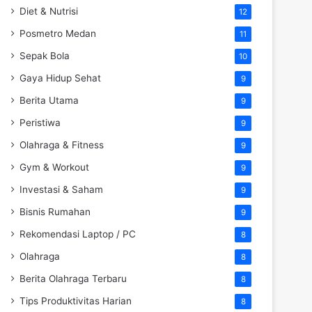
Diet & Nutrisi
12
Posmetro Medan
11
Sepak Bola
10
Gaya Hidup Sehat
9
Berita Utama
9
Peristiwa
9
Olahraga & Fitness
9
Gym & Workout
9
Investasi & Saham
9
Bisnis Rumahan
9
Rekomendasi Laptop / PC
8
Olahraga
8
Berita Olahraga Terbaru
8
Tips Produktivitas Harian
8