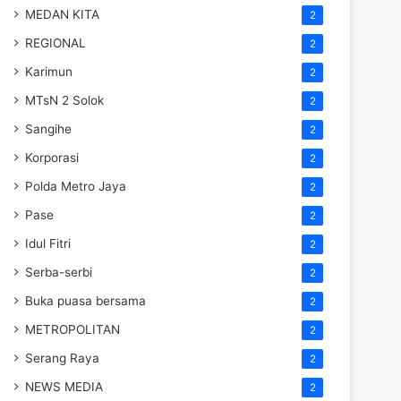
MEDAN KITA
2
REGIONAL
2
Karimun
2
MTsN 2 Solok
2
Sangihe
2
Korporasi
2
Polda Metro Jaya
2
Pase
2
Idul Fitri
2
Serba-serbi
2
Buka puasa bersama
2
METROPOLITAN
2
Serang Raya
2
NEWS MEDIA
2