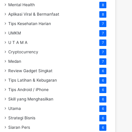
Mental Health
8
Aplikasi Viral & Bermanfaat
8
Tips Kesehatan Harian
7
UMKM
7
U T A M A
7
Cryptocurrency
7
Medan
7
Review Gadget Singkat
6
Tips Latihan & Kebugaran
6
Tips Android / iPhone
6
Skill yang Menghasilkan
6
Utama
6
Strategi Bisnis
6
Siaran Pers
6