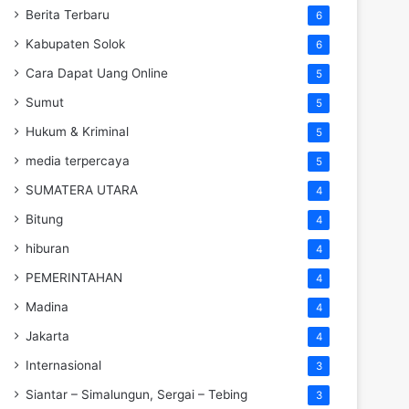
Berita Terbaru
6
Kabupaten Solok
6
Cara Dapat Uang Online
5
Sumut
5
Hukum & Kriminal
5
media terpercaya
5
SUMATERA UTARA
4
Bitung
4
hiburan
4
PEMERINTAHAN
4
Madina
4
Jakarta
4
Internasional
3
Siantar – Simalungun, Sergai – Tebing
3