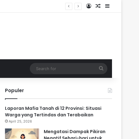
Log In
Random Article
Sidebar
ik
Search
for
Populer
Laporan Mafia Tanah di 12 Provinsi: Situasi
Warga yang Tertindas dan Terabaikan
April 25, 2026
Mengatasi Dampak Pikiran
Negatif Sehari-hari untuk