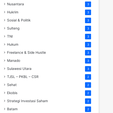
Nusantara
3
Hukrim
3
Sosial & Politik
3
Sulteng
3
TNI
3
Hukum
3
Freelance & Side Hustle
3
Manado
3
Sulawesi Utara
3
TJSL – PKBL – CSR
2
Sehat
2
Ekobis
2
Strategi Investasi Saham
2
Batam
2