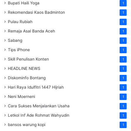
Bupati Haili Yoga
1
Rekomendasi Kaos Badminton
1
Pulau Rubiah
1
Remaja Asal Banda Aceh
1
Sabang
1
Tips iPhone
1
Skill Penulisan Konten
1
HEADLINE NEWS
1
Diskominfo Bontang
1
Hari Raya Idulfitri 1447 Hijriah
1
Neni Moerneni
1
Cara Sukses Menjalankan Usaha
1
Letkol Inf Ade Rohmat Wahyudin
1
bansos warung kopi
1