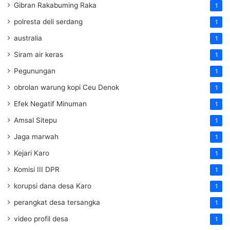
Gibran Rakabuming Raka
1
polresta deli serdang
1
australia
1
Siram air keras
1
Pegunungan
1
obrolan warung kopi Ceu Denok
1
Efek Negatif Minuman
1
Amsal Sitepu
1
Jaga marwah
1
Kejari Karo
1
Komisi III DPR
1
korupsi dana desa Karo
1
perangkat desa tersangka
1
video profil desa
1