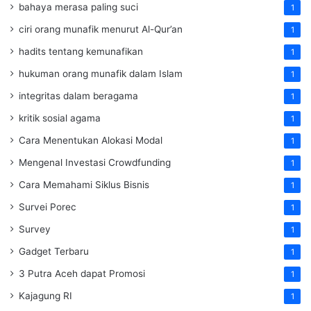
bahaya merasa paling suci
1
ciri orang munafik menurut Al-Qur’an
1
hadits tentang kemunafikan
1
hukuman orang munafik dalam Islam
1
integritas dalam beragama
1
kritik sosial agama
1
Cara Menentukan Alokasi Modal
1
Mengenal Investasi Crowdfunding
1
Cara Memahami Siklus Bisnis
1
Survei Porec
1
Survey
1
Gadget Terbaru
1
3 Putra Aceh dapat Promosi
1
Kajagung RI
1