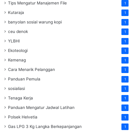
Tips Mengatur Manajemen File
1
Kutaraja
1
banyolan sosial warung kopi
1
ceu denok
1
YLBHI
1
Ekoteologi
1
Kemenag
1
Cara Menarik Pelanggan
1
Panduan Pemula
1
sosialiasi
1
Tenaga Kerja
1
Panduan Mengatur Jadwal Latihan
1
Polsek Helvetia
1
Gas LPG 3 Kg Langka Berkepanjangan
1