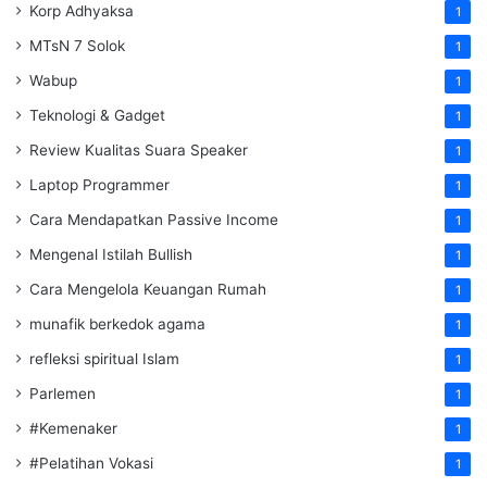
Korp Adhyaksa
1
MTsN 7 Solok
1
Wabup
1
Teknologi & Gadget
1
Review Kualitas Suara Speaker
1
Laptop Programmer
1
Cara Mendapatkan Passive Income
1
Mengenal Istilah Bullish
1
Cara Mengelola Keuangan Rumah
1
munafik berkedok agama
1
refleksi spiritual Islam
1
Parlemen
1
#Kemenaker
1
#Pelatihan Vokasi
1