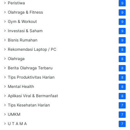
Peristiwa
9
Olahraga & Fitness
9
Gym & Workout
9
Investasi & Saham
9
Bisnis Rumahan
9
Rekomendasi Laptop / PC
8
Olahraga
8
Berita Olahraga Terbaru
8
Tips Produktivitas Harian
8
Mental Health
8
Aplikasi Viral & Bermanfaat
8
Tips Kesehatan Harian
7
UMKM
7
U T A M A
7