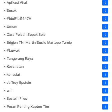
Aplikasi Viral
2
Sosok
2
#IdulFitri1447H
2
Umum
2
Cara Pelatih Sepak Bola
2
Brigjen TNI Martin Susilo Martopo Turnip
2
#Luwuk
2
Tangerang Raya
2
Kesehatan
2
konsulat
1
Jeffrey Epstein
1
wni
1
Epstein FIles
1
Peran Penting Kapten Tim
1