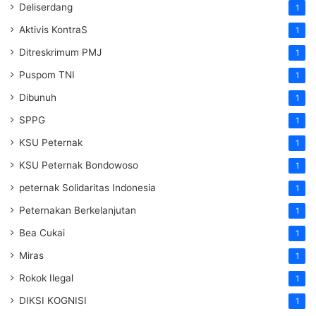
Deliserdang
1
Aktivis KontraS
1
Ditreskrimum PMJ
1
Puspom TNI
1
Dibunuh
1
SPPG
1
KSU Peternak
1
KSU Peternak Bondowoso
1
peternak Solidaritas Indonesia
1
Peternakan Berkelanjutan
1
Bea Cukai
1
Miras
1
Rokok Ilegal
1
DIKSI KOGNISI
1