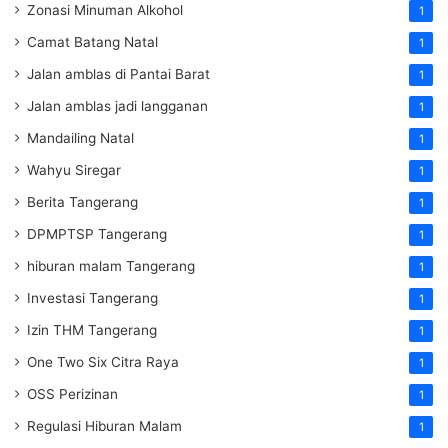
Zonasi Minuman Alkohol
1
Camat Batang Natal
1
Jalan amblas di Pantai Barat
1
Jalan amblas jadi langganan
1
Mandailing Natal
1
Wahyu Siregar
1
Berita Tangerang
1
DPMPTSP Tangerang
1
hiburan malam Tangerang
1
Investasi Tangerang
1
Izin THM Tangerang
1
One Two Six Citra Raya
1
OSS Perizinan
1
Regulasi Hiburan Malam
1