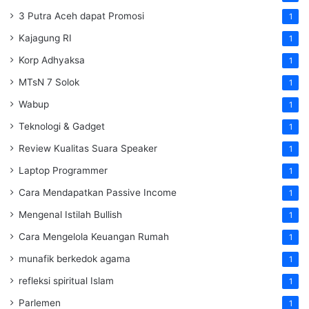
3 Putra Aceh dapat Promosi
1
Kajagung RI
1
Korp Adhyaksa
1
MTsN 7 Solok
1
Wabup
1
Teknologi & Gadget
1
Review Kualitas Suara Speaker
1
Laptop Programmer
1
Cara Mendapatkan Passive Income
1
Mengenal Istilah Bullish
1
Cara Mengelola Keuangan Rumah
1
munafik berkedok agama
1
refleksi spiritual Islam
1
Parlemen
1