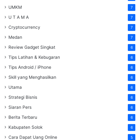
UMKM
7
U T A M A
7
Cryptocurrency
7
Medan
7
Review Gadget Singkat
6
Tips Latihan & Kebugaran
6
Tips Android / iPhone
6
Skill yang Menghasilkan
6
Utama
6
Strategi Bisnis
6
Siaran Pers
6
Berita Terbaru
6
Kabupaten Solok
6
Cara Dapat Uang Online
5