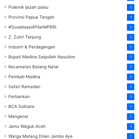
Polemik ijazah palsu
1
Provinsi Papua Tengah
1
#Sosialisasi4PilarMPRRI
1
Z. Zuhri Tanjung
1
Industri & Perdagangan
1
Bupati Madina Saipullah Nasution
1
Kecamatan Batang Natal
1
Pemkab Madina
1
Safari Ramadan
1
Perbankan
1
BCA Solitaire
1
Mengenal
1
Jamu Wagub Aceh
1
Warga Matang Drien Jambo Aye
1