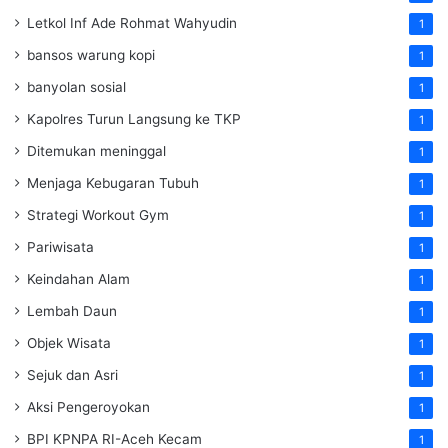
Letkol Inf Ade Rohmat Wahyudin
1
bansos warung kopi
1
banyolan sosial
1
Kapolres Turun Langsung ke TKP
1
Ditemukan meninggal
1
Menjaga Kebugaran Tubuh
1
Strategi Workout Gym
1
Pariwisata
1
Keindahan Alam
1
Lembah Daun
1
Objek Wisata
1
Sejuk dan Asri
1
Aksi Pengeroyokan
1
BPI KPNPA RI-Aceh Kecam
1