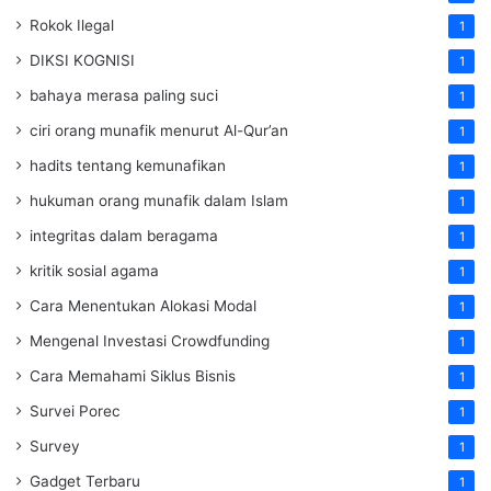
Rokok Ilegal
1
DIKSI KOGNISI
1
bahaya merasa paling suci
1
ciri orang munafik menurut Al-Qur’an
1
hadits tentang kemunafikan
1
hukuman orang munafik dalam Islam
1
integritas dalam beragama
1
kritik sosial agama
1
Cara Menentukan Alokasi Modal
1
Mengenal Investasi Crowdfunding
1
Cara Memahami Siklus Bisnis
1
Survei Porec
1
Survey
1
Gadget Terbaru
1