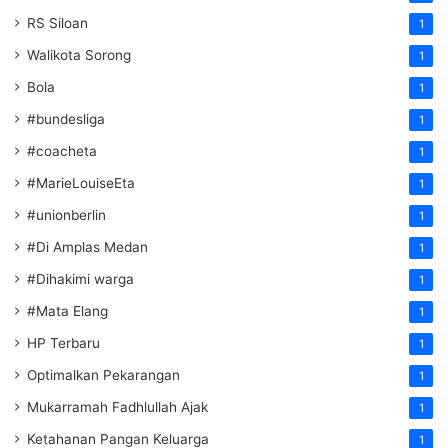
RS Siloan
1
Walikota Sorong
1
Bola
1
#bundesliga
1
#coacheta
1
#MarieLouiseEta
1
#unionberlin
1
#Di Amplas Medan
1
#Dihakimi warga
1
#Mata Elang
1
HP Terbaru
1
Optimalkan Pekarangan
1
Mukarramah Fadhlullah Ajak
1
Ketahanan Pangan Keluarga
1