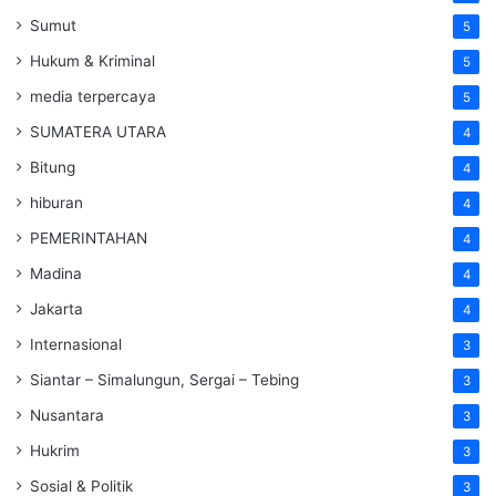
Sumut
5
Hukum & Kriminal
5
media terpercaya
5
SUMATERA UTARA
4
Bitung
4
hiburan
4
PEMERINTAHAN
4
Madina
4
Jakarta
4
Internasional
3
Siantar – Simalungun, Sergai – Tebing
3
Nusantara
3
Hukrim
3
Sosial & Politik
3