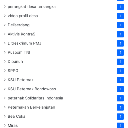
perangkat desa tersangka
1
video profil desa
1
Deliserdang
1
Aktivis KontraS
1
Ditreskrimum PMJ
1
Puspom TNI
1
Dibunuh
1
SPPG
1
KSU Peternak
1
KSU Peternak Bondowoso
1
peternak Solidaritas Indonesia
1
Peternakan Berkelanjutan
1
Bea Cukai
1
Miras
1