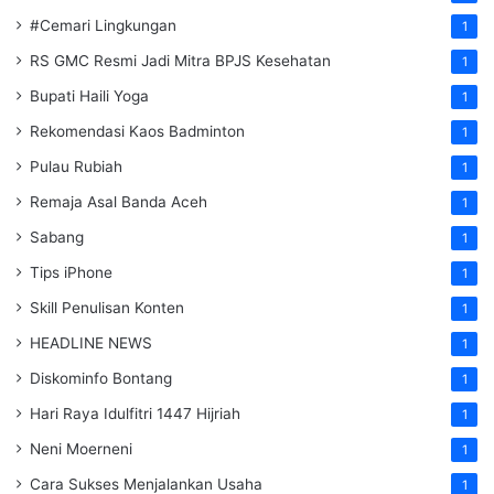
#Cemari Lingkungan
1
RS GMC Resmi Jadi Mitra BPJS Kesehatan
1
Bupati Haili Yoga
1
Rekomendasi Kaos Badminton
1
Pulau Rubiah
1
Remaja Asal Banda Aceh
1
Sabang
1
Tips iPhone
1
Skill Penulisan Konten
1
HEADLINE NEWS
1
Diskominfo Bontang
1
Hari Raya Idulfitri 1447 Hijriah
1
Neni Moerneni
1
Cara Sukses Menjalankan Usaha
1