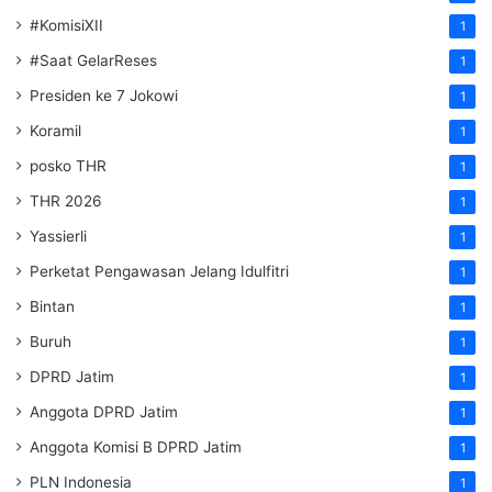
#KomisiXII
1
#Saat GelarReses
1
Presiden ke 7 Jokowi
1
Koramil
1
posko THR
1
THR 2026
1
Yassierli
1
Perketat Pengawasan Jelang Idulfitri
1
Bintan
1
Buruh
1
DPRD Jatim
1
Anggota DPRD Jatim
1
Anggota Komisi B DPRD Jatim
1
PLN Indonesia
1