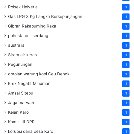
Polsek Helvetia
1
Gas LPG 3 Kg Langka Berkepanjangan
1
Gibran Rakabuming Raka
1
polresta deli serdang
1
australia
1
Siram air keras
1
Pegunungan
1
obrolan warung kopi Ceu Denok
1
Efek Negatif Minuman
1
Amsal Sitepu
1
Jaga marwah
1
Kejari Karo
1
Komisi III DPR
1
korupsi dana desa Karo
1