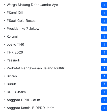
Warga Matang Drien Jambo Aye
1
#KomisiXII
1
#Saat GelarReses
1
Presiden ke 7 Jokowi
1
Koramil
1
posko THR
1
THR 2026
1
Yassierli
1
Perketat Pengawasan Jelang Idulfitri
1
Bintan
1
Buruh
1
DPRD Jatim
1
Anggota DPRD Jatim
1
Anggota Komisi B DPRD Jatim
1