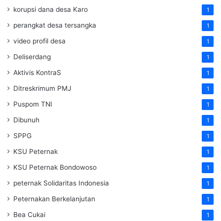
korupsi dana desa Karo
1
perangkat desa tersangka
1
video profil desa
1
Deliserdang
1
Aktivis KontraS
1
Ditreskrimum PMJ
1
Puspom TNI
1
Dibunuh
1
SPPG
1
KSU Peternak
1
KSU Peternak Bondowoso
1
peternak Solidaritas Indonesia
1
Peternakan Berkelanjutan
1
Bea Cukai
1