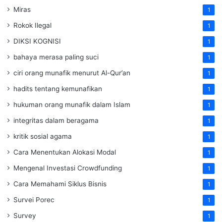
Miras
1
Rokok Ilegal
1
DIKSI KOGNISI
1
bahaya merasa paling suci
1
ciri orang munafik menurut Al-Qur’an
1
hadits tentang kemunafikan
1
hukuman orang munafik dalam Islam
1
integritas dalam beragama
1
kritik sosial agama
1
Cara Menentukan Alokasi Modal
1
Mengenal Investasi Crowdfunding
1
Cara Memahami Siklus Bisnis
1
Survei Porec
1
Survey
1