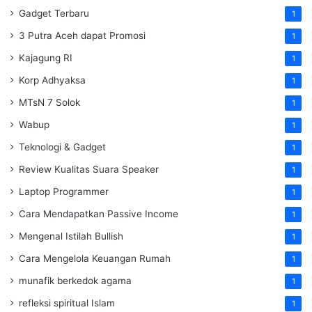
Gadget Terbaru
1
3 Putra Aceh dapat Promosi
1
Kajagung RI
1
Korp Adhyaksa
1
MTsN 7 Solok
1
Wabup
1
Teknologi & Gadget
1
Review Kualitas Suara Speaker
1
Laptop Programmer
1
Cara Mendapatkan Passive Income
1
Mengenal Istilah Bullish
1
Cara Mengelola Keuangan Rumah
1
munafik berkedok agama
1
refleksi spiritual Islam
1