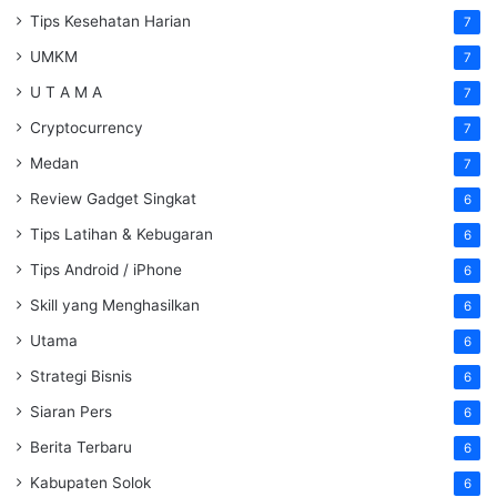
Tips Kesehatan Harian
7
UMKM
7
U T A M A
7
Cryptocurrency
7
Medan
7
Review Gadget Singkat
6
Tips Latihan & Kebugaran
6
Tips Android / iPhone
6
Skill yang Menghasilkan
6
Utama
6
Strategi Bisnis
6
Siaran Pers
6
Berita Terbaru
6
Kabupaten Solok
6