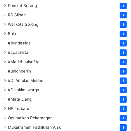
Pemkot Sorong
1
RS Siloan
1
Walikota Sorong
1
Bola
1
#bundesliga
1
#coacheta
1
#MarieLouiseEta
1
#unionberlin
1
#Di Amplas Medan
1
#Dihakimi warga
1
#Mata Elang
1
HP Terbaru
1
Optimalkan Pekarangan
1
Mukarramah Fadhlullah Ajak
1