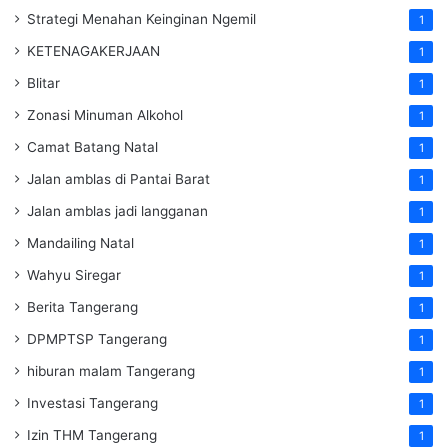
Strategi Menahan Keinginan Ngemil
1
KETENAGAKERJAAN
1
Blitar
1
Zonasi Minuman Alkohol
1
Camat Batang Natal
1
Jalan amblas di Pantai Barat
1
Jalan amblas jadi langganan
1
Mandailing Natal
1
Wahyu Siregar
1
Berita Tangerang
1
DPMPTSP Tangerang
1
hiburan malam Tangerang
1
Investasi Tangerang
1
Izin THM Tangerang
1