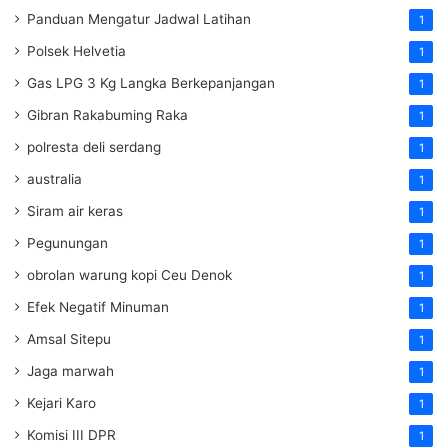
Panduan Mengatur Jadwal Latihan
1
Polsek Helvetia
1
Gas LPG 3 Kg Langka Berkepanjangan
1
Gibran Rakabuming Raka
1
polresta deli serdang
1
australia
1
Siram air keras
1
Pegunungan
1
obrolan warung kopi Ceu Denok
1
Efek Negatif Minuman
1
Amsal Sitepu
1
Jaga marwah
1
Kejari Karo
1
Komisi III DPR
1