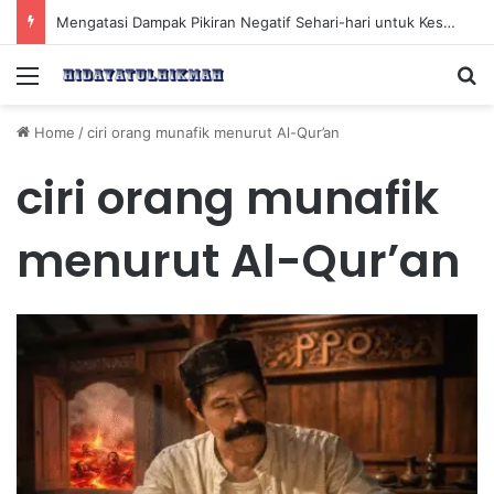
Mengatasi Dampak Pikiran Negatif Sehari-hari untuk Kesehatan Mental yang Lebih Baik
Menu
Se
Home
/
ciri orang munafik menurut Al-Qur’an
ciri orang munafik
menurut Al-Qur’an