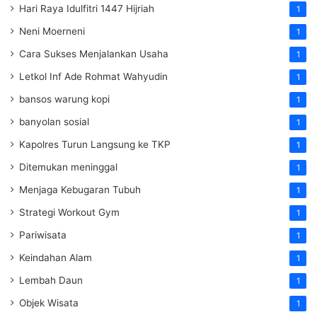
Hari Raya Idulfitri 1447 Hijriah
1
Neni Moerneni
1
Cara Sukses Menjalankan Usaha
1
Letkol Inf Ade Rohmat Wahyudin
1
bansos warung kopi
1
banyolan sosial
1
Kapolres Turun Langsung ke TKP
1
Ditemukan meninggal
1
Menjaga Kebugaran Tubuh
1
Strategi Workout Gym
1
Pariwisata
1
Keindahan Alam
1
Lembah Daun
1
Objek Wisata
1