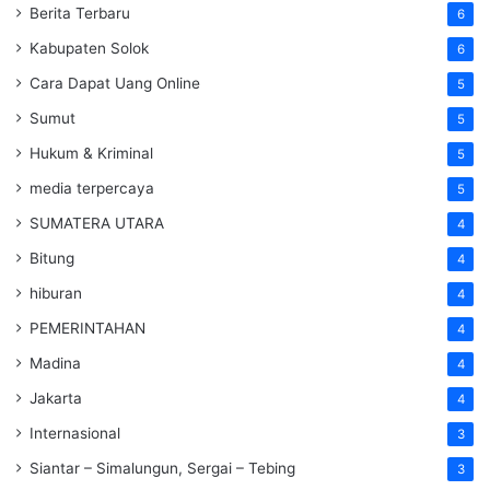
Berita Terbaru
6
Kabupaten Solok
6
Cara Dapat Uang Online
5
Sumut
5
Hukum & Kriminal
5
media terpercaya
5
SUMATERA UTARA
4
Bitung
4
hiburan
4
PEMERINTAHAN
4
Madina
4
Jakarta
4
Internasional
3
Siantar – Simalungun, Sergai – Tebing
3