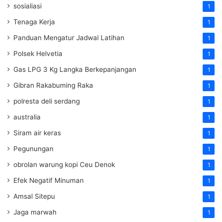
sosialiasi
1
Tenaga Kerja
1
Panduan Mengatur Jadwal Latihan
1
Polsek Helvetia
1
Gas LPG 3 Kg Langka Berkepanjangan
1
Gibran Rakabuming Raka
1
polresta deli serdang
1
australia
1
Siram air keras
1
Pegunungan
1
obrolan warung kopi Ceu Denok
1
Efek Negatif Minuman
1
Amsal Sitepu
1
Jaga marwah
1