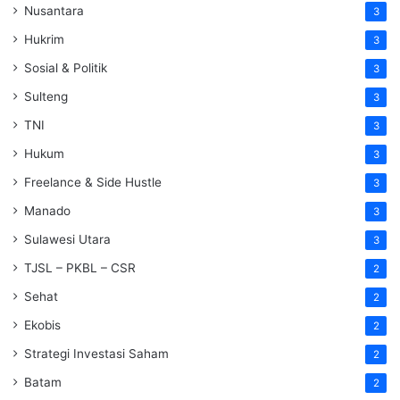
Nusantara
3
Hukrim
3
Sosial & Politik
3
Sulteng
3
TNI
3
Hukum
3
Freelance & Side Hustle
3
Manado
3
Sulawesi Utara
3
TJSL – PKBL – CSR
2
Sehat
2
Ekobis
2
Strategi Investasi Saham
2
Batam
2