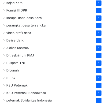
Kejari Karo
1
Komisi III DPR
1
korupsi dana desa Karo
1
perangkat desa tersangka
1
video profil desa
1
Deliserdang
1
Aktivis KontraS
1
Ditreskrimum PMJ
1
Puspom TNI
1
Dibunuh
1
SPPG
1
KSU Peternak
1
KSU Peternak Bondowoso
1
peternak Solidaritas Indonesia
1