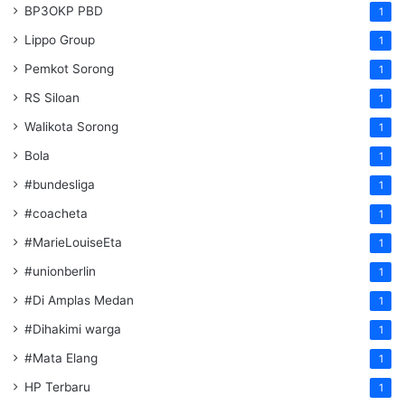
BP3OKP PBD
1
Lippo Group
1
Pemkot Sorong
1
RS Siloan
1
Walikota Sorong
1
Bola
1
#bundesliga
1
#coacheta
1
#MarieLouiseEta
1
#unionberlin
1
#Di Amplas Medan
1
#Dihakimi warga
1
#Mata Elang
1
HP Terbaru
1