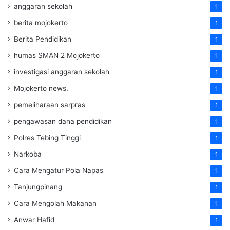
anggaran sekolah
1
berita mojokerto
1
Berita Pendidikan
1
humas SMAN 2 Mojokerto
1
investigasi anggaran sekolah
1
Mojokerto news.
1
pemeliharaan sarpras
1
pengawasan dana pendidikan
1
Polres Tebing Tinggi
1
Narkoba
1
Cara Mengatur Pola Napas
1
Tanjungpinang
1
Cara Mengolah Makanan
1
Anwar Hafid
1