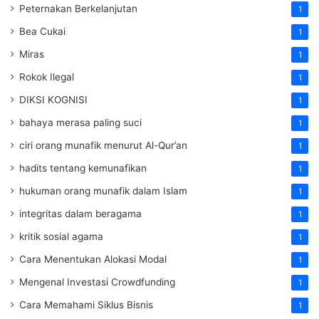
Peternakan Berkelanjutan
1
Bea Cukai
1
Miras
1
Rokok Ilegal
1
DIKSI KOGNISI
1
bahaya merasa paling suci
1
ciri orang munafik menurut Al-Qur’an
1
hadits tentang kemunafikan
1
hukuman orang munafik dalam Islam
1
integritas dalam beragama
1
kritik sosial agama
1
Cara Menentukan Alokasi Modal
1
Mengenal Investasi Crowdfunding
1
Cara Memahami Siklus Bisnis
1