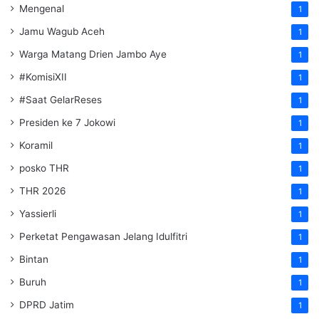
Mengenal
1
Jamu Wagub Aceh
1
Warga Matang Drien Jambo Aye
1
#KomisiXII
1
#Saat GelarReses
1
Presiden ke 7 Jokowi
1
Koramil
1
posko THR
1
THR 2026
1
Yassierli
1
Perketat Pengawasan Jelang Idulfitri
1
Bintan
1
Buruh
1
DPRD Jatim
1