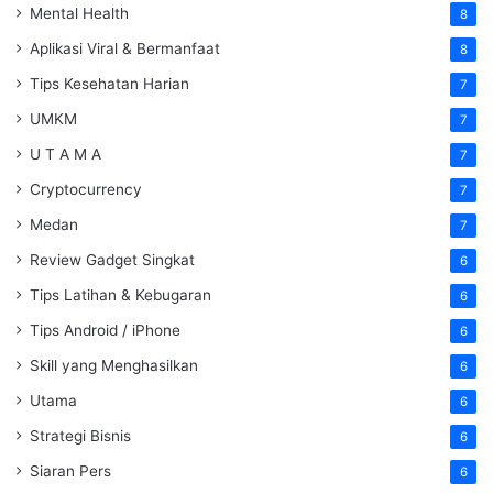
Mental Health
8
Aplikasi Viral & Bermanfaat
8
Tips Kesehatan Harian
7
UMKM
7
U T A M A
7
Cryptocurrency
7
Medan
7
Review Gadget Singkat
6
Tips Latihan & Kebugaran
6
Tips Android / iPhone
6
Skill yang Menghasilkan
6
Utama
6
Strategi Bisnis
6
Siaran Pers
6