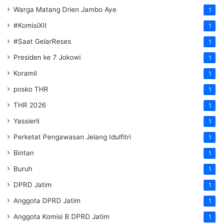
Warga Matang Drien Jambo Aye
1
#KomisiXII
1
#Saat GelarReses
1
Presiden ke 7 Jokowi
1
Koramil
1
posko THR
1
THR 2026
1
Yassierli
1
Perketat Pengawasan Jelang Idulfitri
1
Bintan
1
Buruh
1
DPRD Jatim
1
Anggota DPRD Jatim
1
Anggota Komisi B DPRD Jatim
1