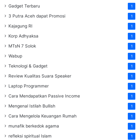
Gadget Terbaru
1
3 Putra Aceh dapat Promosi
1
Kajagung RI
1
Korp Adhyaksa
1
MTsN 7 Solok
1
Wabup
1
Teknologi & Gadget
1
Review Kualitas Suara Speaker
1
Laptop Programmer
1
Cara Mendapatkan Passive Income
1
Mengenal Istilah Bullish
1
Cara Mengelola Keuangan Rumah
1
munafik berkedok agama
1
refleksi spiritual Islam
1