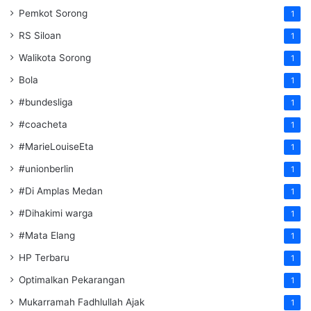
Pemkot Sorong
1
RS Siloan
1
Walikota Sorong
1
Bola
1
#bundesliga
1
#coacheta
1
#MarieLouiseEta
1
#unionberlin
1
#Di Amplas Medan
1
#Dihakimi warga
1
#Mata Elang
1
HP Terbaru
1
Optimalkan Pekarangan
1
Mukarramah Fadhlullah Ajak
1