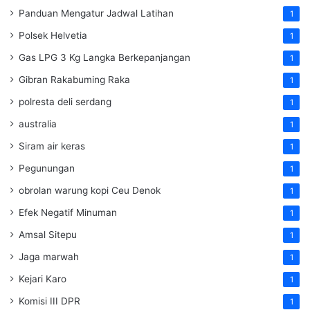
Panduan Mengatur Jadwal Latihan
1
Polsek Helvetia
1
Gas LPG 3 Kg Langka Berkepanjangan
1
Gibran Rakabuming Raka
1
polresta deli serdang
1
australia
1
Siram air keras
1
Pegunungan
1
obrolan warung kopi Ceu Denok
1
Efek Negatif Minuman
1
Amsal Sitepu
1
Jaga marwah
1
Kejari Karo
1
Komisi III DPR
1