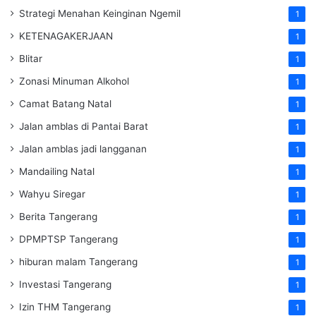
Strategi Menahan Keinginan Ngemil
1
KETENAGAKERJAAN
1
Blitar
1
Zonasi Minuman Alkohol
1
Camat Batang Natal
1
Jalan amblas di Pantai Barat
1
Jalan amblas jadi langganan
1
Mandailing Natal
1
Wahyu Siregar
1
Berita Tangerang
1
DPMPTSP Tangerang
1
hiburan malam Tangerang
1
Investasi Tangerang
1
Izin THM Tangerang
1