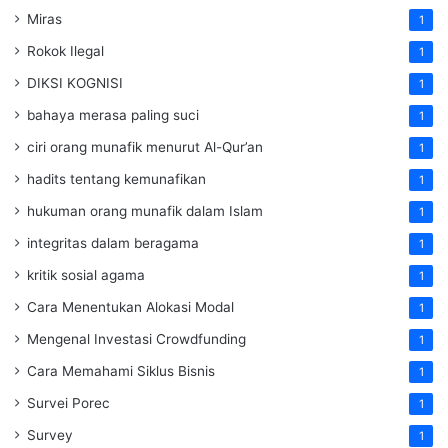
Miras
1
Rokok Ilegal
1
DIKSI KOGNISI
1
bahaya merasa paling suci
1
ciri orang munafik menurut Al-Qur’an
1
hadits tentang kemunafikan
1
hukuman orang munafik dalam Islam
1
integritas dalam beragama
1
kritik sosial agama
1
Cara Menentukan Alokasi Modal
1
Mengenal Investasi Crowdfunding
1
Cara Memahami Siklus Bisnis
1
Survei Porec
1
Survey
1