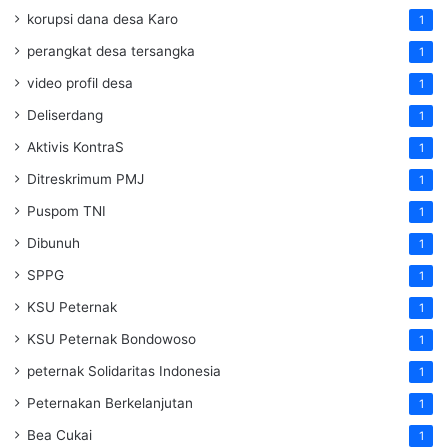
korupsi dana desa Karo
1
perangkat desa tersangka
1
video profil desa
1
Deliserdang
1
Aktivis KontraS
1
Ditreskrimum PMJ
1
Puspom TNI
1
Dibunuh
1
SPPG
1
KSU Peternak
1
KSU Peternak Bondowoso
1
peternak Solidaritas Indonesia
1
Peternakan Berkelanjutan
1
Bea Cukai
1