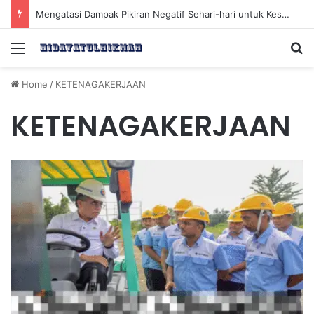
Mengatasi Dampak Pikiran Negatif Sehari-hari untuk Kesehatan Mental yang Lebih Baik
Menu
Se
Home
/
KETENAGAKERJAAN
KETENAGAKERJAAN