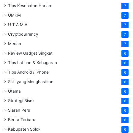
Tips Kesehatan Harian
7
UMKM
7
U T A M A
7
Cryptocurrency
7
Medan
7
Review Gadget Singkat
6
Tips Latihan & Kebugaran
6
Tips Android / iPhone
6
Skill yang Menghasilkan
6
Utama
6
Strategi Bisnis
6
Siaran Pers
6
Berita Terbaru
6
Kabupaten Solok
6