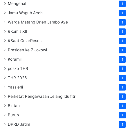
Mengenal
1
Jamu Wagub Aceh
1
Warga Matang Drien Jambo Aye
1
#KomisiXII
1
#Saat GelarReses
1
Presiden ke 7 Jokowi
1
Koramil
1
posko THR
1
THR 2026
1
Yassierli
1
Perketat Pengawasan Jelang Idulfitri
1
Bintan
1
Buruh
1
DPRD Jatim
1