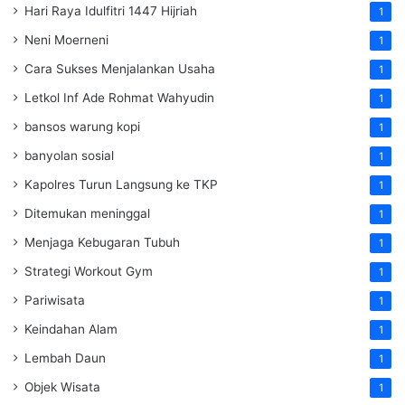
Hari Raya Idulfitri 1447 Hijriah
1
Neni Moerneni
1
Cara Sukses Menjalankan Usaha
1
Letkol Inf Ade Rohmat Wahyudin
1
bansos warung kopi
1
banyolan sosial
1
Kapolres Turun Langsung ke TKP
1
Ditemukan meninggal
1
Menjaga Kebugaran Tubuh
1
Strategi Workout Gym
1
Pariwisata
1
Keindahan Alam
1
Lembah Daun
1
Objek Wisata
1