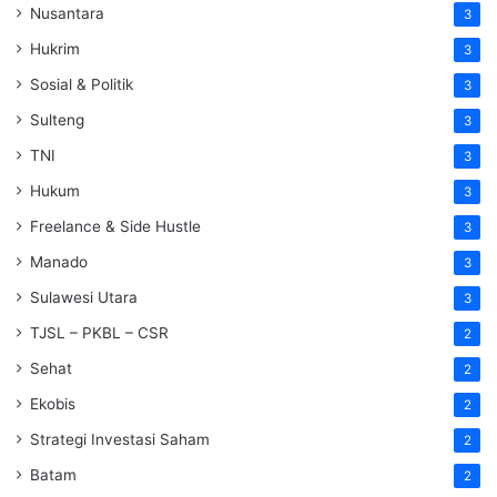
Nusantara
3
Hukrim
3
Sosial & Politik
3
Sulteng
3
TNI
3
Hukum
3
Freelance & Side Hustle
3
Manado
3
Sulawesi Utara
3
TJSL – PKBL – CSR
2
Sehat
2
Ekobis
2
Strategi Investasi Saham
2
Batam
2