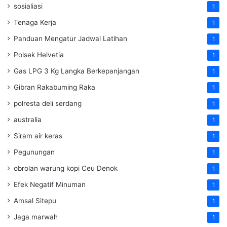
sosialiasi
1
Tenaga Kerja
1
Panduan Mengatur Jadwal Latihan
1
Polsek Helvetia
1
Gas LPG 3 Kg Langka Berkepanjangan
1
Gibran Rakabuming Raka
1
polresta deli serdang
1
australia
1
Siram air keras
1
Pegunungan
1
obrolan warung kopi Ceu Denok
1
Efek Negatif Minuman
1
Amsal Sitepu
1
Jaga marwah
1