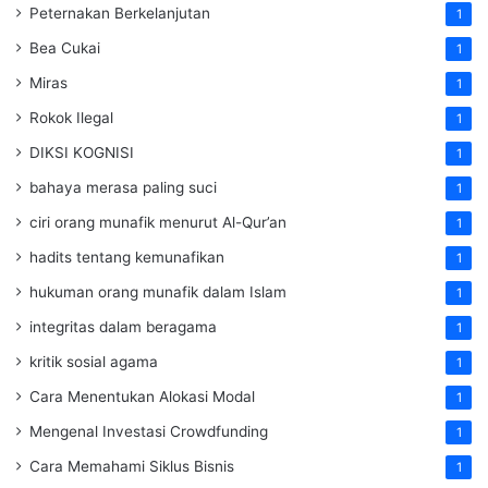
Peternakan Berkelanjutan
1
Bea Cukai
1
Miras
1
Rokok Ilegal
1
DIKSI KOGNISI
1
bahaya merasa paling suci
1
ciri orang munafik menurut Al-Qur’an
1
hadits tentang kemunafikan
1
hukuman orang munafik dalam Islam
1
integritas dalam beragama
1
kritik sosial agama
1
Cara Menentukan Alokasi Modal
1
Mengenal Investasi Crowdfunding
1
Cara Memahami Siklus Bisnis
1