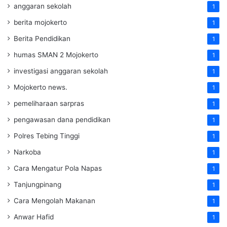
anggaran sekolah
1
berita mojokerto
1
Berita Pendidikan
1
humas SMAN 2 Mojokerto
1
investigasi anggaran sekolah
1
Mojokerto news.
1
pemeliharaan sarpras
1
pengawasan dana pendidikan
1
Polres Tebing Tinggi
1
Narkoba
1
Cara Mengatur Pola Napas
1
Tanjungpinang
1
Cara Mengolah Makanan
1
Anwar Hafid
1