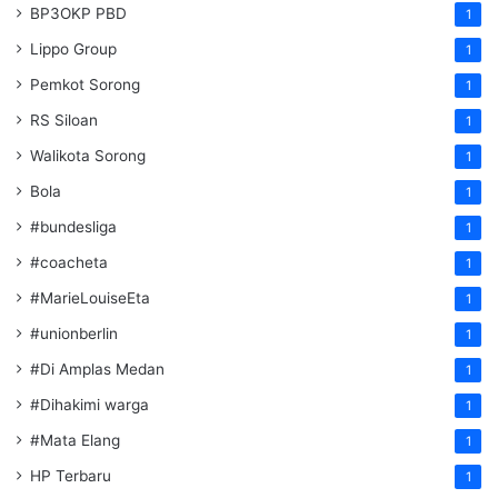
BP3OKP PBD
1
Lippo Group
1
Pemkot Sorong
1
RS Siloan
1
Walikota Sorong
1
Bola
1
#bundesliga
1
#coacheta
1
#MarieLouiseEta
1
#unionberlin
1
#Di Amplas Medan
1
#Dihakimi warga
1
#Mata Elang
1
HP Terbaru
1