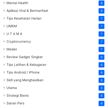
Mental Health
8
Aplikasi Viral & Bermanfaat
8
Tips Kesehatan Harian
7
UMKM
7
U T A M A
7
Cryptocurrency
7
Medan
7
Review Gadget Singkat
6
Tips Latihan & Kebugaran
6
Tips Android / iPhone
6
Skill yang Menghasilkan
6
Utama
6
Strategi Bisnis
6
Siaran Pers
6