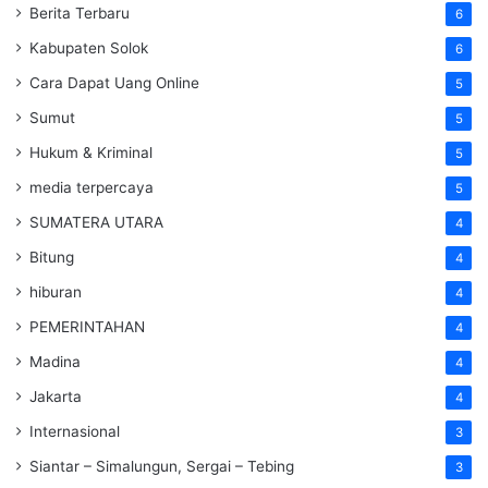
Berita Terbaru
6
Kabupaten Solok
6
Cara Dapat Uang Online
5
Sumut
5
Hukum & Kriminal
5
media terpercaya
5
SUMATERA UTARA
4
Bitung
4
hiburan
4
PEMERINTAHAN
4
Madina
4
Jakarta
4
Internasional
3
Siantar – Simalungun, Sergai – Tebing
3