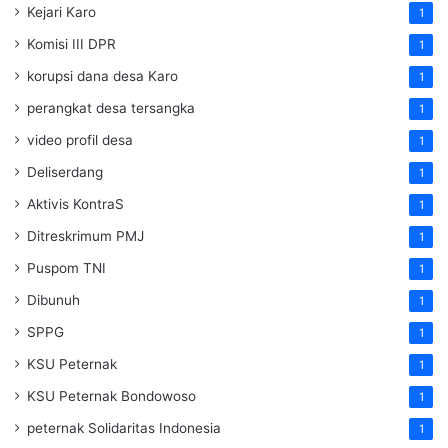
Kejari Karo
1
Komisi III DPR
1
korupsi dana desa Karo
1
perangkat desa tersangka
1
video profil desa
1
Deliserdang
1
Aktivis KontraS
1
Ditreskrimum PMJ
1
Puspom TNI
1
Dibunuh
1
SPPG
1
KSU Peternak
1
KSU Peternak Bondowoso
1
peternak Solidaritas Indonesia
1