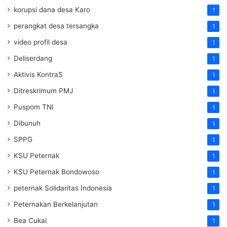
korupsi dana desa Karo
1
perangkat desa tersangka
1
video profil desa
1
Deliserdang
1
Aktivis KontraS
1
Ditreskrimum PMJ
1
Puspom TNI
1
Dibunuh
1
SPPG
1
KSU Peternak
1
KSU Peternak Bondowoso
1
peternak Solidaritas Indonesia
1
Peternakan Berkelanjutan
1
Bea Cukai
1