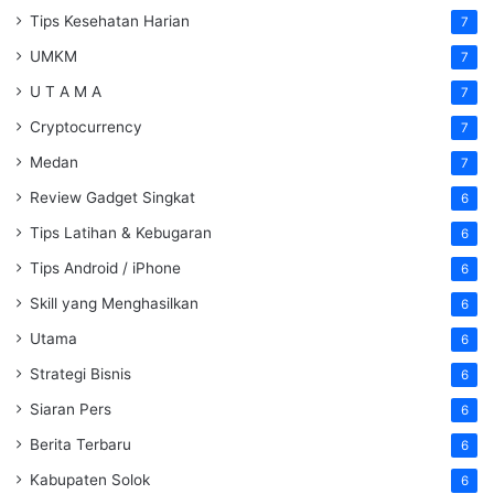
Tips Kesehatan Harian
7
UMKM
7
U T A M A
7
Cryptocurrency
7
Medan
7
Review Gadget Singkat
6
Tips Latihan & Kebugaran
6
Tips Android / iPhone
6
Skill yang Menghasilkan
6
Utama
6
Strategi Bisnis
6
Siaran Pers
6
Berita Terbaru
6
Kabupaten Solok
6