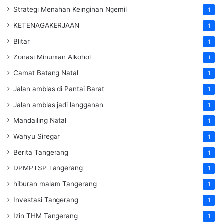
Strategi Menahan Keinginan Ngemil
1
KETENAGAKERJAAN
1
Blitar
1
Zonasi Minuman Alkohol
1
Camat Batang Natal
1
Jalan amblas di Pantai Barat
1
Jalan amblas jadi langganan
1
Mandailing Natal
1
Wahyu Siregar
1
Berita Tangerang
1
DPMPTSP Tangerang
1
hiburan malam Tangerang
1
Investasi Tangerang
1
Izin THM Tangerang
1