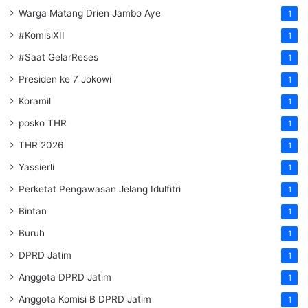
Warga Matang Drien Jambo Aye
1
#KomisiXII
1
#Saat GelarReses
1
Presiden ke 7 Jokowi
1
Koramil
1
posko THR
1
THR 2026
1
Yassierli
1
Perketat Pengawasan Jelang Idulfitri
1
Bintan
1
Buruh
1
DPRD Jatim
1
Anggota DPRD Jatim
1
Anggota Komisi B DPRD Jatim
1