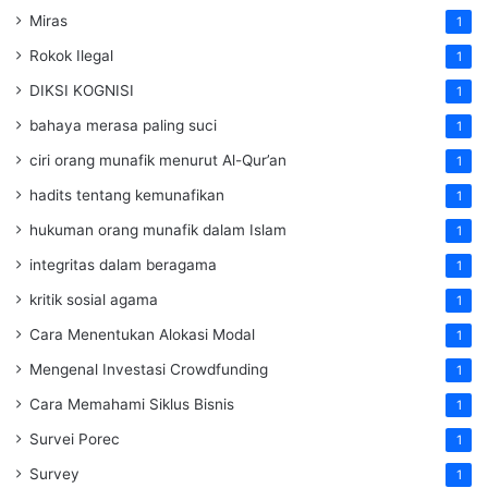
Miras
1
Rokok Ilegal
1
DIKSI KOGNISI
1
bahaya merasa paling suci
1
ciri orang munafik menurut Al-Qur’an
1
hadits tentang kemunafikan
1
hukuman orang munafik dalam Islam
1
integritas dalam beragama
1
kritik sosial agama
1
Cara Menentukan Alokasi Modal
1
Mengenal Investasi Crowdfunding
1
Cara Memahami Siklus Bisnis
1
Survei Porec
1
Survey
1