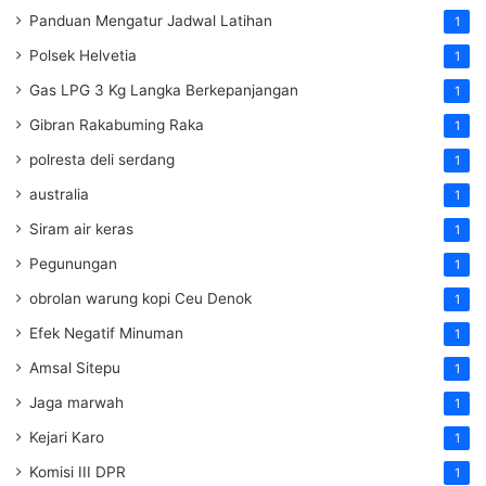
Panduan Mengatur Jadwal Latihan
1
Polsek Helvetia
1
Gas LPG 3 Kg Langka Berkepanjangan
1
Gibran Rakabuming Raka
1
polresta deli serdang
1
australia
1
Siram air keras
1
Pegunungan
1
obrolan warung kopi Ceu Denok
1
Efek Negatif Minuman
1
Amsal Sitepu
1
Jaga marwah
1
Kejari Karo
1
Komisi III DPR
1