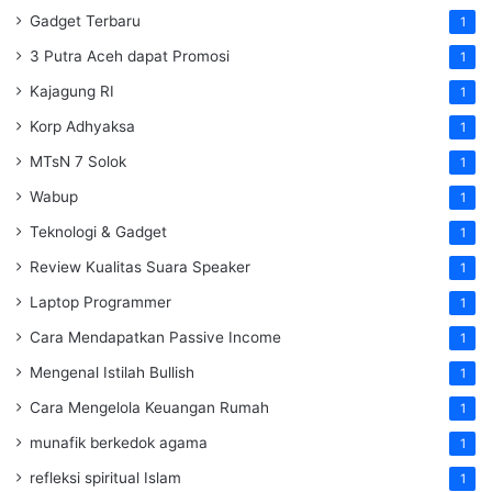
Gadget Terbaru
1
3 Putra Aceh dapat Promosi
1
Kajagung RI
1
Korp Adhyaksa
1
MTsN 7 Solok
1
Wabup
1
Teknologi & Gadget
1
Review Kualitas Suara Speaker
1
Laptop Programmer
1
Cara Mendapatkan Passive Income
1
Mengenal Istilah Bullish
1
Cara Mengelola Keuangan Rumah
1
munafik berkedok agama
1
refleksi spiritual Islam
1