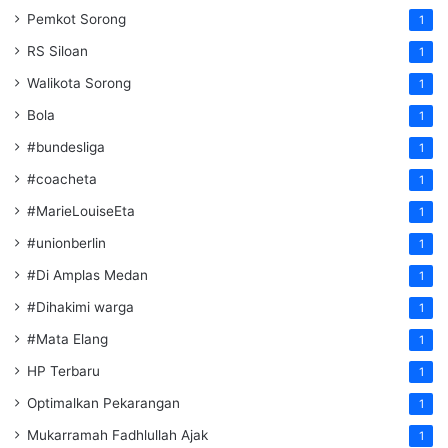
Pemkot Sorong
1
RS Siloan
1
Walikota Sorong
1
Bola
1
#bundesliga
1
#coacheta
1
#MarieLouiseEta
1
#unionberlin
1
#Di Amplas Medan
1
#Dihakimi warga
1
#Mata Elang
1
HP Terbaru
1
Optimalkan Pekarangan
1
Mukarramah Fadhlullah Ajak
1