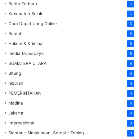
Berita Terbaru
6
Kabupaten Solok
6
Cara Dapat Uang Online
5
Sumut
5
Hukum & Kriminal
5
media terpercaya
5
SUMATERA UTARA
4
Bitung
4
hiburan
4
PEMERINTAHAN
4
Madina
4
Jakarta
4
Internasional
3
Siantar – Simalungun, Sergai – Tebing
3