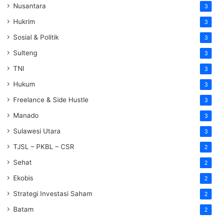
Nusantara
3
Hukrim
3
Sosial & Politik
3
Sulteng
3
TNI
3
Hukum
3
Freelance & Side Hustle
3
Manado
3
Sulawesi Utara
3
TJSL – PKBL – CSR
2
Sehat
2
Ekobis
2
Strategi Investasi Saham
2
Batam
2