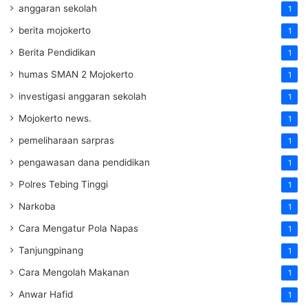
anggaran sekolah
1
berita mojokerto
1
Berita Pendidikan
1
humas SMAN 2 Mojokerto
1
investigasi anggaran sekolah
1
Mojokerto news.
1
pemeliharaan sarpras
1
pengawasan dana pendidikan
1
Polres Tebing Tinggi
1
Narkoba
1
Cara Mengatur Pola Napas
1
Tanjungpinang
1
Cara Mengolah Makanan
1
Anwar Hafid
1