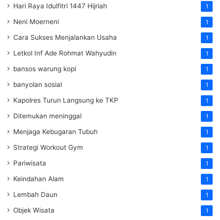
Hari Raya Idulfitri 1447 Hijriah
1
Neni Moerneni
1
Cara Sukses Menjalankan Usaha
1
Letkol Inf Ade Rohmat Wahyudin
1
bansos warung kopi
1
banyolan sosial
1
Kapolres Turun Langsung ke TKP
1
Ditemukan meninggal
1
Menjaga Kebugaran Tubuh
1
Strategi Workout Gym
1
Pariwisata
1
Keindahan Alam
1
Lembah Daun
1
Objek Wisata
1