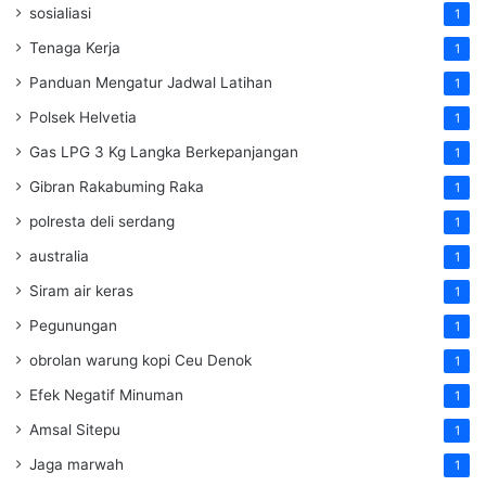
sosialiasi
1
Tenaga Kerja
1
Panduan Mengatur Jadwal Latihan
1
Polsek Helvetia
1
Gas LPG 3 Kg Langka Berkepanjangan
1
Gibran Rakabuming Raka
1
polresta deli serdang
1
australia
1
Siram air keras
1
Pegunungan
1
obrolan warung kopi Ceu Denok
1
Efek Negatif Minuman
1
Amsal Sitepu
1
Jaga marwah
1