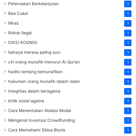
Peternakan Berkelanjutan
1
Bea Cukai
1
Miras
1
Rokok Ilegal
1
DIKSI KOGNISI
1
bahaya merasa paling suci
1
ciri orang munafik menurut Al-Qur’an
1
hadits tentang kemunafikan
1
hukuman orang munafik dalam Islam
1
integritas dalam beragama
1
kritik sosial agama
1
Cara Menentukan Alokasi Modal
1
Mengenal Investasi Crowdfunding
1
Cara Memahami Siklus Bisnis
1