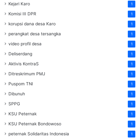
Kejari Karo
1
Komisi III DPR
1
korupsi dana desa Karo
1
perangkat desa tersangka
1
video profil desa
1
Deliserdang
1
Aktivis KontraS
1
Ditreskrimum PMJ
1
Puspom TNI
1
Dibunuh
1
SPPG
1
KSU Peternak
1
KSU Peternak Bondowoso
1
peternak Solidaritas Indonesia
1