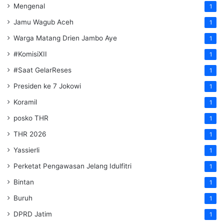
Mengenal
1
Jamu Wagub Aceh
1
Warga Matang Drien Jambo Aye
1
#KomisiXII
1
#Saat GelarReses
1
Presiden ke 7 Jokowi
1
Koramil
1
posko THR
1
THR 2026
1
Yassierli
1
Perketat Pengawasan Jelang Idulfitri
1
Bintan
1
Buruh
1
DPRD Jatim
1