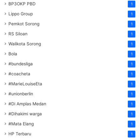
BP3OKP PBD
1
Lippo Group
1
Pemkot Sorong
1
RS Siloan
1
Walikota Sorong
1
Bola
1
#bundesliga
1
#coacheta
1
#MarieLouiseEta
1
#unionberlin
1
#Di Amplas Medan
1
#Dihakimi warga
1
#Mata Elang
1
HP Terbaru
1