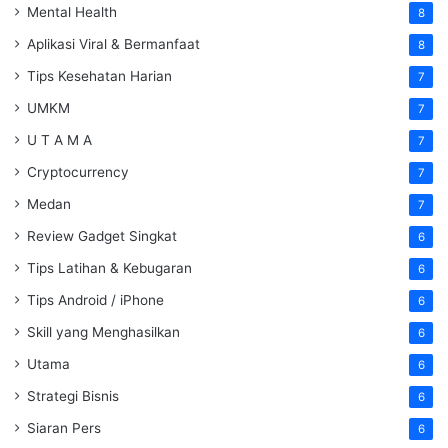
Mental Health
8
Aplikasi Viral & Bermanfaat
8
Tips Kesehatan Harian
7
UMKM
7
U T A M A
7
Cryptocurrency
7
Medan
7
Review Gadget Singkat
6
Tips Latihan & Kebugaran
6
Tips Android / iPhone
6
Skill yang Menghasilkan
6
Utama
6
Strategi Bisnis
6
Siaran Pers
6