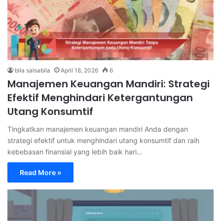
bila salsabila
April 18, 2026
6
Manajemen Keuangan Mandiri: Strategi
Efektif Menghindari Ketergantungan
Utang Konsumtif
Tingkatkan manajemen keuangan mandiri Anda dengan
strategi efektif untuk menghindari utang konsumtif dan raih
kebebasan finansial yang lebih baik hari…
Read More »