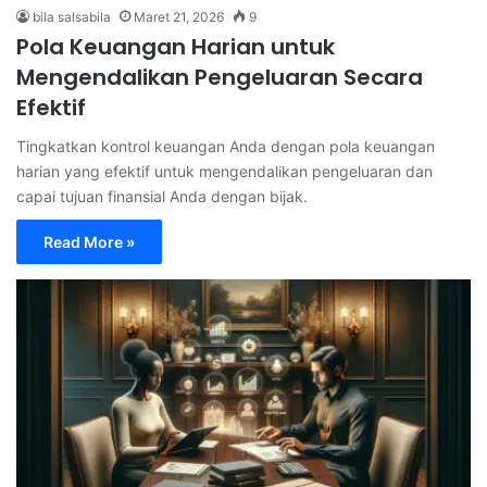
bila salsabila
Maret 21, 2026
9
Pola Keuangan Harian untuk
Mengendalikan Pengeluaran Secara
Efektif
Tingkatkan kontrol keuangan Anda dengan pola keuangan
harian yang efektif untuk mengendalikan pengeluaran dan
capai tujuan finansial Anda dengan bijak.
Read More »