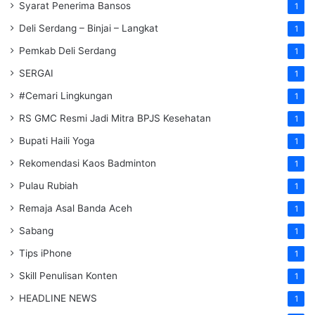
Syarat Penerima Bansos
1
Deli Serdang – Binjai – Langkat
1
Pemkab Deli Serdang
1
SERGAI
1
#Cemari Lingkungan
1
RS GMC Resmi Jadi Mitra BPJS Kesehatan
1
Bupati Haili Yoga
1
Rekomendasi Kaos Badminton
1
Pulau Rubiah
1
Remaja Asal Banda Aceh
1
Sabang
1
Tips iPhone
1
Skill Penulisan Konten
1
HEADLINE NEWS
1