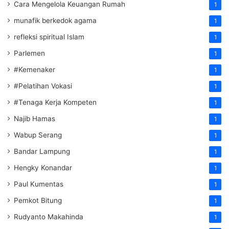
Cara Mengelola Keuangan Rumah
1
munafik berkedok agama
1
refleksi spiritual Islam
1
Parlemen
1
#Kemenaker
1
#Pelatihan Vokasi
1
#Tenaga Kerja Kompeten
1
Najib Hamas
1
Wabup Serang
1
Bandar Lampung
1
Hengky Konandar
1
Paul Kumentas
1
Pemkot Bitung
1
Rudyanto Makahinda
1