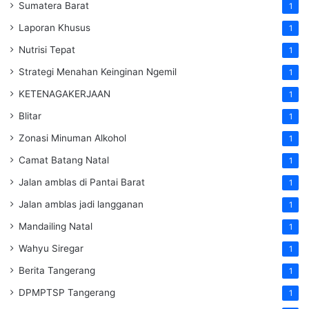
Sumatera Barat
1
Laporan Khusus
1
Nutrisi Tepat
1
Strategi Menahan Keinginan Ngemil
1
KETENAGAKERJAAN
1
Blitar
1
Zonasi Minuman Alkohol
1
Camat Batang Natal
1
Jalan amblas di Pantai Barat
1
Jalan amblas jadi langganan
1
Mandailing Natal
1
Wahyu Siregar
1
Berita Tangerang
1
DPMPTSP Tangerang
1