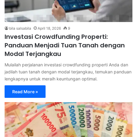
bila salsabila
April 18, 2026
9
Investasi Crowdfunding Properti:
Panduan Menjadi Tuan Tanah dengan
Modal Terjangkau
Mulailah perjalanan investasi crowdfunding properti Anda dan
jadilah tuan tanah dengan modal terjangkau, temukan panduan
lengkapnya untuk meraih keuntungan optimal.
Read More »