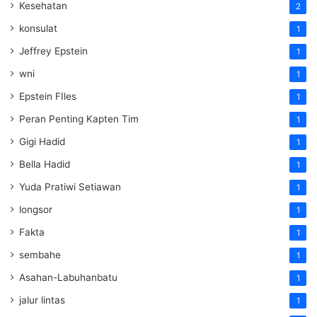
Kesehatan
2
konsulat
1
Jeffrey Epstein
1
wni
1
Epstein FIles
1
Peran Penting Kapten Tim
1
Gigi Hadid
1
Bella Hadid
1
Yuda Pratiwi Setiawan
1
longsor
1
Fakta
1
sembahe
1
Asahan-Labuhanbatu
1
jalur lintas
1