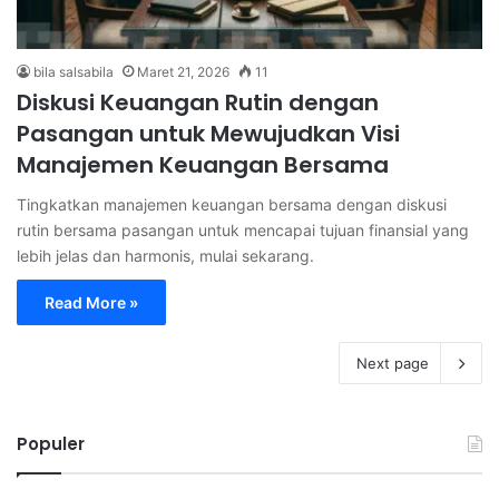
bila salsabila
Maret 21, 2026
11
Diskusi Keuangan Rutin dengan
Pasangan untuk Mewujudkan Visi
Manajemen Keuangan Bersama
Tingkatkan manajemen keuangan bersama dengan diskusi
rutin bersama pasangan untuk mencapai tujuan finansial yang
lebih jelas dan harmonis, mulai sekarang.
Read More »
Next page
Populer