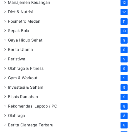
Manajemen Keuangan
12
Diet & Nutrisi
12
Posmetro Medan
11
Sepak Bola
10
Gaya Hidup Sehat
9
Berita Utama
9
Peristiwa
9
Olahraga & Fitness
9
Gym & Workout
9
Investasi & Saham
9
Bisnis Rumahan
9
Rekomendasi Laptop / PC
8
Olahraga
8
Berita Olahraga Terbaru
8