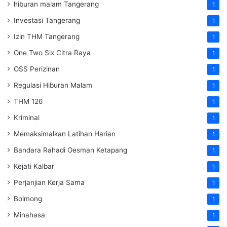
hiburan malam Tangerang
1
Investasi Tangerang
1
Izin THM Tangerang
1
One Two Six Citra Raya
1
OSS Perizinan
1
Regulasi Hiburan Malam
1
THM 126
1
Kriminal
1
Memaksimalkan Latihan Harian
1
Bandara Rahadi Oesman Ketapang
1
Kejati Kalbar
1
Perjanjian Kerja Sama
1
Bolmong
1
Minahasa
1