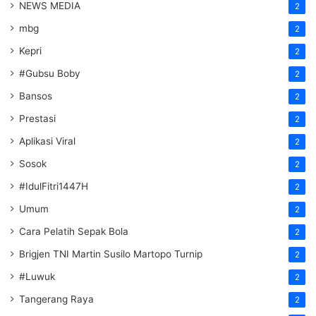
NEWS MEDIA
2
mbg
2
Kepri
2
#Gubsu Boby
2
Bansos
2
Prestasi
2
Aplikasi Viral
2
Sosok
2
#IdulFitri1447H
2
Umum
2
Cara Pelatih Sepak Bola
2
Brigjen TNI Martin Susilo Martopo Turnip
2
#Luwuk
2
Tangerang Raya
2