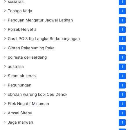
sosialiasi
1
Tenaga Kerja
1
Panduan Mengatur Jadwal Latihan
1
Polsek Helvetia
1
Gas LPG 3 Kg Langka Berkepanjangan
1
Gibran Rakabuming Raka
1
polresta deli serdang
1
australia
1
Siram air keras
1
Pegunungan
1
obrolan warung kopi Ceu Denok
1
Efek Negatif Minuman
1
Amsal Sitepu
1
Jaga marwah
1