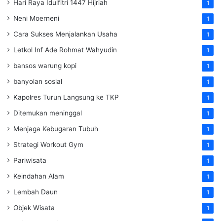
Hari Raya Idulfitri 1447 Hijriah
1
Neni Moerneni
1
Cara Sukses Menjalankan Usaha
1
Letkol Inf Ade Rohmat Wahyudin
1
bansos warung kopi
1
banyolan sosial
1
Kapolres Turun Langsung ke TKP
1
Ditemukan meninggal
1
Menjaga Kebugaran Tubuh
1
Strategi Workout Gym
1
Pariwisata
1
Keindahan Alam
1
Lembah Daun
1
Objek Wisata
1