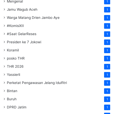
Mengenal
1
Jamu Wagub Aceh
1
Warga Matang Drien Jambo Aye
1
#KomisiXII
1
#Saat GelarReses
1
Presiden ke 7 Jokowi
1
Koramil
1
posko THR
1
THR 2026
1
Yassierli
1
Perketat Pengawasan Jelang Idulfitri
1
Bintan
1
Buruh
1
DPRD Jatim
1