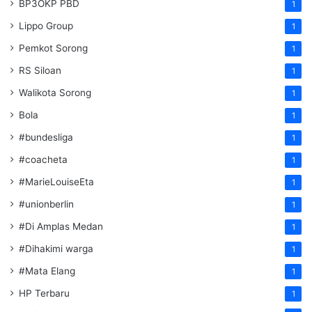
BP3OKP PBD
1
Lippo Group
1
Pemkot Sorong
1
RS Siloan
1
Walikota Sorong
1
Bola
1
#bundesliga
1
#coacheta
1
#MarieLouiseEta
1
#unionberlin
1
#Di Amplas Medan
1
#Dihakimi warga
1
#Mata Elang
1
HP Terbaru
1