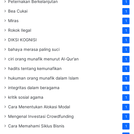
Peternakan Berkelanjutan
1
Bea Cukai
1
Miras
1
Rokok Ilegal
1
DIKSI KOGNISI
1
bahaya merasa paling suci
1
ciri orang munafik menurut Al-Qur’an
1
hadits tentang kemunafikan
1
hukuman orang munafik dalam Islam
1
integritas dalam beragama
1
kritik sosial agama
1
Cara Menentukan Alokasi Modal
1
Mengenal Investasi Crowdfunding
1
Cara Memahami Siklus Bisnis
1