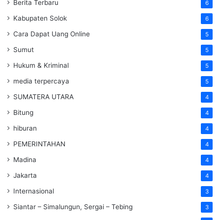
Berita Terbaru
6
Kabupaten Solok
6
Cara Dapat Uang Online
5
Sumut
5
Hukum & Kriminal
5
media terpercaya
5
SUMATERA UTARA
4
Bitung
4
hiburan
4
PEMERINTAHAN
4
Madina
4
Jakarta
4
Internasional
3
Siantar – Simalungun, Sergai – Tebing
3