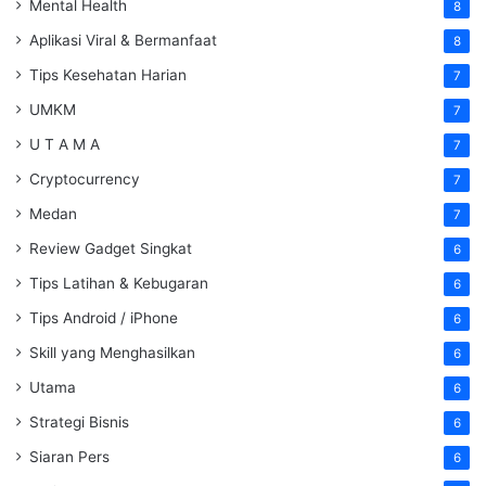
Mental Health
8
Aplikasi Viral & Bermanfaat
8
Tips Kesehatan Harian
7
UMKM
7
U T A M A
7
Cryptocurrency
7
Medan
7
Review Gadget Singkat
6
Tips Latihan & Kebugaran
6
Tips Android / iPhone
6
Skill yang Menghasilkan
6
Utama
6
Strategi Bisnis
6
Siaran Pers
6