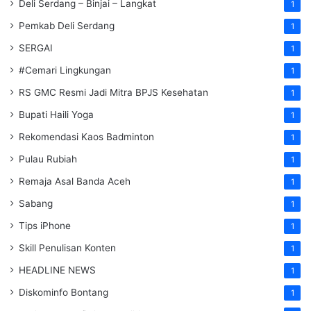
Deli Serdang – Binjai – Langkat
1
Pemkab Deli Serdang
1
SERGAI
1
#Cemari Lingkungan
1
RS GMC Resmi Jadi Mitra BPJS Kesehatan
1
Bupati Haili Yoga
1
Rekomendasi Kaos Badminton
1
Pulau Rubiah
1
Remaja Asal Banda Aceh
1
Sabang
1
Tips iPhone
1
Skill Penulisan Konten
1
HEADLINE NEWS
1
Diskominfo Bontang
1