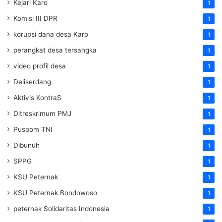
Kejari Karo
1
Komisi III DPR
1
korupsi dana desa Karo
1
perangkat desa tersangka
1
video profil desa
1
Deliserdang
1
Aktivis KontraS
1
Ditreskrimum PMJ
1
Puspom TNI
1
Dibunuh
1
SPPG
1
KSU Peternak
1
KSU Peternak Bondowoso
1
peternak Solidaritas Indonesia
1