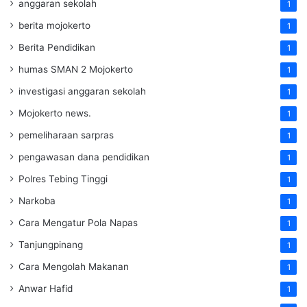
anggaran sekolah
1
berita mojokerto
1
Berita Pendidikan
1
humas SMAN 2 Mojokerto
1
investigasi anggaran sekolah
1
Mojokerto news.
1
pemeliharaan sarpras
1
pengawasan dana pendidikan
1
Polres Tebing Tinggi
1
Narkoba
1
Cara Mengatur Pola Napas
1
Tanjungpinang
1
Cara Mengolah Makanan
1
Anwar Hafid
1