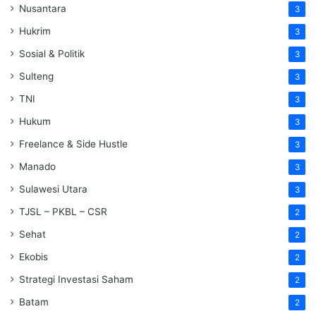
Nusantara
3
Hukrim
3
Sosial & Politik
3
Sulteng
3
TNI
3
Hukum
3
Freelance & Side Hustle
3
Manado
3
Sulawesi Utara
3
TJSL – PKBL – CSR
2
Sehat
2
Ekobis
2
Strategi Investasi Saham
2
Batam
2