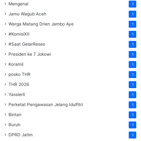
Mengenal
1
Jamu Wagub Aceh
1
Warga Matang Drien Jambo Aye
1
#KomisiXII
1
#Saat GelarReses
1
Presiden ke 7 Jokowi
1
Koramil
1
posko THR
1
THR 2026
1
Yassierli
1
Perketat Pengawasan Jelang Idulfitri
1
Bintan
1
Buruh
1
DPRD Jatim
1