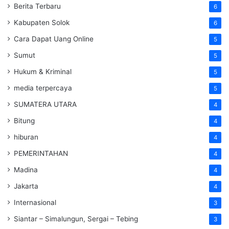
Berita Terbaru
6
Kabupaten Solok
6
Cara Dapat Uang Online
5
Sumut
5
Hukum & Kriminal
5
media terpercaya
5
SUMATERA UTARA
4
Bitung
4
hiburan
4
PEMERINTAHAN
4
Madina
4
Jakarta
4
Internasional
3
Siantar – Simalungun, Sergai – Tebing
3