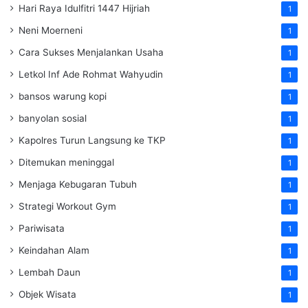
Hari Raya Idulfitri 1447 Hijriah
1
Neni Moerneni
1
Cara Sukses Menjalankan Usaha
1
Letkol Inf Ade Rohmat Wahyudin
1
bansos warung kopi
1
banyolan sosial
1
Kapolres Turun Langsung ke TKP
1
Ditemukan meninggal
1
Menjaga Kebugaran Tubuh
1
Strategi Workout Gym
1
Pariwisata
1
Keindahan Alam
1
Lembah Daun
1
Objek Wisata
1