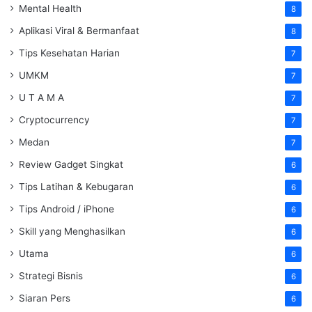
Mental Health
8
Aplikasi Viral & Bermanfaat
8
Tips Kesehatan Harian
7
UMKM
7
U T A M A
7
Cryptocurrency
7
Medan
7
Review Gadget Singkat
6
Tips Latihan & Kebugaran
6
Tips Android / iPhone
6
Skill yang Menghasilkan
6
Utama
6
Strategi Bisnis
6
Siaran Pers
6