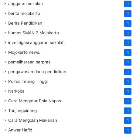
anggaran sekolah
1
berita mojokerto
1
Berita Pendidikan
1
humas SMAN 2 Mojokerto
1
investigasi anggaran sekolah
1
Mojokerto news.
1
pemeliharaan sarpras
1
pengawasan dana pendidikan
1
Polres Tebing Tinggi
1
Narkoba
1
Cara Mengatur Pola Napas
1
Tanjungpinang
1
Cara Mengolah Makanan
1
Anwar Hafid
1