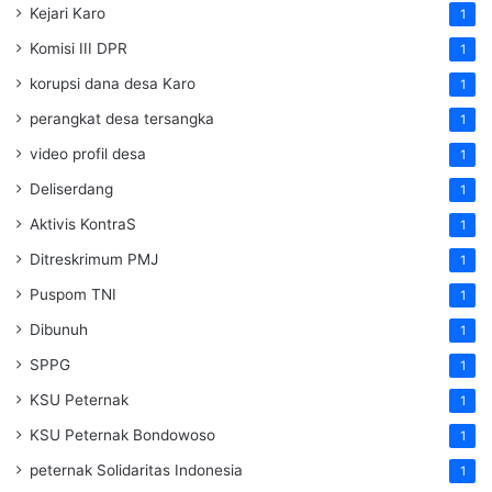
Kejari Karo
1
Komisi III DPR
1
korupsi dana desa Karo
1
perangkat desa tersangka
1
video profil desa
1
Deliserdang
1
Aktivis KontraS
1
Ditreskrimum PMJ
1
Puspom TNI
1
Dibunuh
1
SPPG
1
KSU Peternak
1
KSU Peternak Bondowoso
1
peternak Solidaritas Indonesia
1