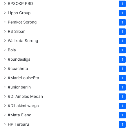
BP3OKP PBD
1
Lippo Group
1
Pemkot Sorong
1
RS Siloan
1
Walikota Sorong
1
Bola
1
#bundesliga
1
#coacheta
1
#MarieLouiseEta
1
#unionberlin
1
#Di Amplas Medan
1
#Dihakimi warga
1
#Mata Elang
1
HP Terbaru
1