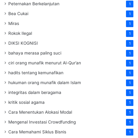
Peternakan Berkelanjutan
1
Bea Cukai
1
Miras
1
Rokok Ilegal
1
DIKSI KOGNISI
1
bahaya merasa paling suci
1
ciri orang munafik menurut Al-Qur’an
1
hadits tentang kemunafikan
1
hukuman orang munafik dalam Islam
1
integritas dalam beragama
1
kritik sosial agama
1
Cara Menentukan Alokasi Modal
1
Mengenal Investasi Crowdfunding
1
Cara Memahami Siklus Bisnis
1