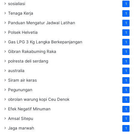
sosialiasi
1
Tenaga Kerja
1
Panduan Mengatur Jadwal Latihan
1
Polsek Helvetia
1
Gas LPG 3 Kg Langka Berkepanjangan
1
Gibran Rakabuming Raka
1
polresta deli serdang
1
australia
1
Siram air keras
1
Pegunungan
1
obrolan warung kopi Ceu Denok
1
Efek Negatif Minuman
1
Amsal Sitepu
1
Jaga marwah
1