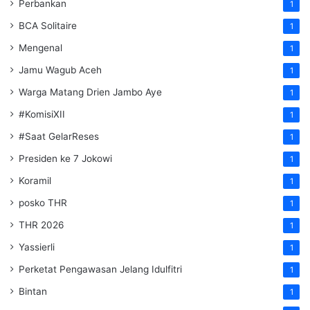
Perbankan
1
BCA Solitaire
1
Mengenal
1
Jamu Wagub Aceh
1
Warga Matang Drien Jambo Aye
1
#KomisiXII
1
#Saat GelarReses
1
Presiden ke 7 Jokowi
1
Koramil
1
posko THR
1
THR 2026
1
Yassierli
1
Perketat Pengawasan Jelang Idulfitri
1
Bintan
1