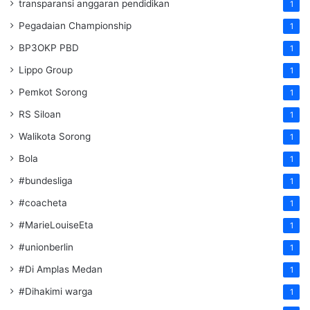
transparansi anggaran pendidikan
1
Pegadaian Championship
1
BP3OKP PBD
1
Lippo Group
1
Pemkot Sorong
1
RS Siloan
1
Walikota Sorong
1
Bola
1
#bundesliga
1
#coacheta
1
#MarieLouiseEta
1
#unionberlin
1
#Di Amplas Medan
1
#Dihakimi warga
1