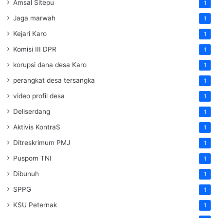
Amsal Sitepu
1
Jaga marwah
1
Kejari Karo
1
Komisi III DPR
1
korupsi dana desa Karo
1
perangkat desa tersangka
1
video profil desa
1
Deliserdang
1
Aktivis KontraS
1
Ditreskrimum PMJ
1
Puspom TNI
1
Dibunuh
1
SPPG
1
KSU Peternak
1