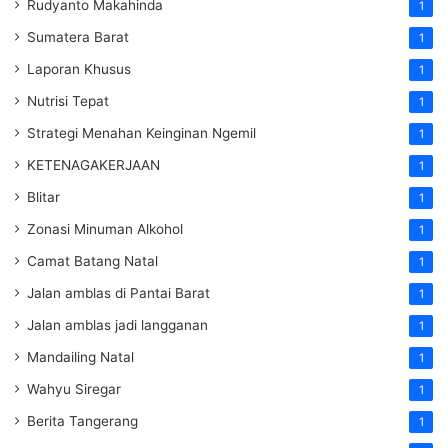
Rudyanto Makahinda
1
Sumatera Barat
1
Laporan Khusus
1
Nutrisi Tepat
1
Strategi Menahan Keinginan Ngemil
1
KETENAGAKERJAAN
1
Blitar
1
Zonasi Minuman Alkohol
1
Camat Batang Natal
1
Jalan amblas di Pantai Barat
1
Jalan amblas jadi langganan
1
Mandailing Natal
1
Wahyu Siregar
1
Berita Tangerang
1