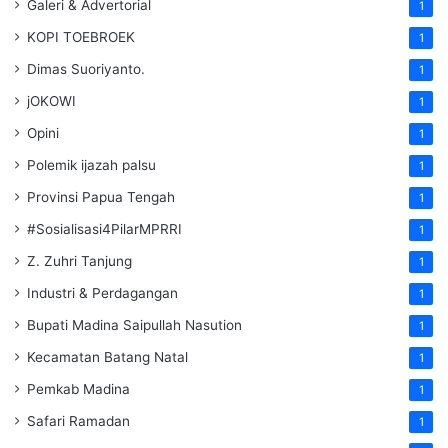
Galeri & Advertorial
1
KOPI TOEBROEK
1
Dimas Suoriyanto.
1
jOKOWI
1
Opini
1
Polemik ijazah palsu
1
Provinsi Papua Tengah
1
#Sosialisasi4PilarMPRRI
1
Z. Zuhri Tanjung
1
Industri & Perdagangan
1
Bupati Madina Saipullah Nasution
1
Kecamatan Batang Natal
1
Pemkab Madina
1
Safari Ramadan
1