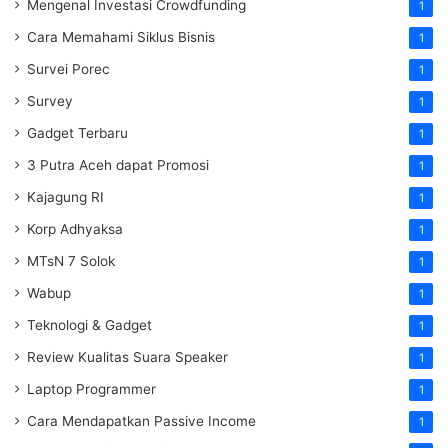
Mengenal Investasi Crowdfunding
1
Cara Memahami Siklus Bisnis
1
Survei Porec
1
Survey
1
Gadget Terbaru
1
3 Putra Aceh dapat Promosi
1
Kajagung RI
1
Korp Adhyaksa
1
MTsN 7 Solok
1
Wabup
1
Teknologi & Gadget
1
Review Kualitas Suara Speaker
1
Laptop Programmer
1
Cara Mendapatkan Passive Income
1