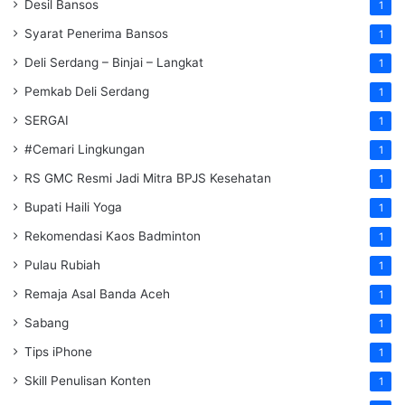
Desil Bansos
1
Syarat Penerima Bansos
1
Deli Serdang – Binjai – Langkat
1
Pemkab Deli Serdang
1
SERGAI
1
#Cemari Lingkungan
1
RS GMC Resmi Jadi Mitra BPJS Kesehatan
1
Bupati Haili Yoga
1
Rekomendasi Kaos Badminton
1
Pulau Rubiah
1
Remaja Asal Banda Aceh
1
Sabang
1
Tips iPhone
1
Skill Penulisan Konten
1