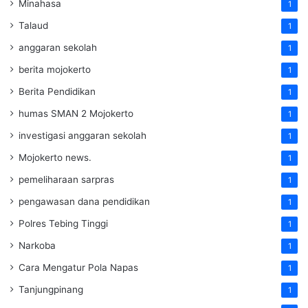
Minahasa
1
Talaud
1
anggaran sekolah
1
berita mojokerto
1
Berita Pendidikan
1
humas SMAN 2 Mojokerto
1
investigasi anggaran sekolah
1
Mojokerto news.
1
pemeliharaan sarpras
1
pengawasan dana pendidikan
1
Polres Tebing Tinggi
1
Narkoba
1
Cara Mengatur Pola Napas
1
Tanjungpinang
1