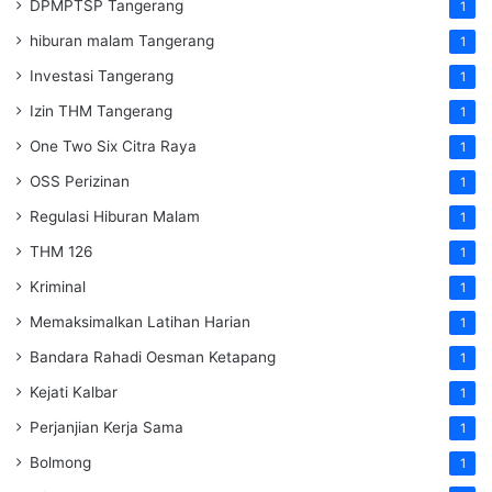
DPMPTSP Tangerang
1
hiburan malam Tangerang
1
Investasi Tangerang
1
Izin THM Tangerang
1
One Two Six Citra Raya
1
OSS Perizinan
1
Regulasi Hiburan Malam
1
THM 126
1
Kriminal
1
Memaksimalkan Latihan Harian
1
Bandara Rahadi Oesman Ketapang
1
Kejati Kalbar
1
Perjanjian Kerja Sama
1
Bolmong
1