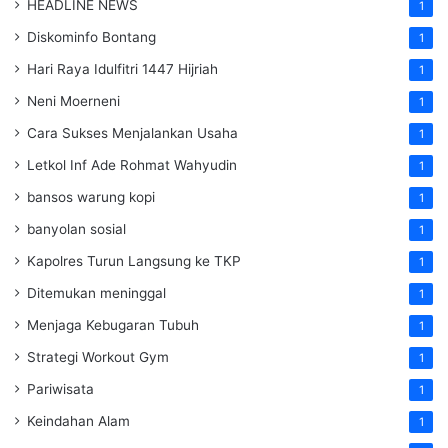
HEADLINE NEWS
1
Diskominfo Bontang
1
Hari Raya Idulfitri 1447 Hijriah
1
Neni Moerneni
1
Cara Sukses Menjalankan Usaha
1
Letkol Inf Ade Rohmat Wahyudin
1
bansos warung kopi
1
banyolan sosial
1
Kapolres Turun Langsung ke TKP
1
Ditemukan meninggal
1
Menjaga Kebugaran Tubuh
1
Strategi Workout Gym
1
Pariwisata
1
Keindahan Alam
1