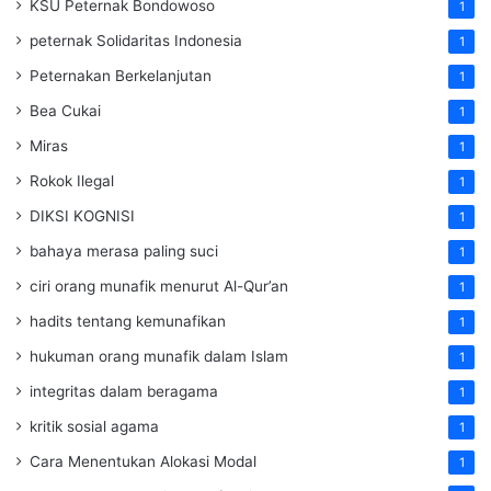
KSU Peternak Bondowoso
1
peternak Solidaritas Indonesia
1
Peternakan Berkelanjutan
1
Bea Cukai
1
Miras
1
Rokok Ilegal
1
DIKSI KOGNISI
1
bahaya merasa paling suci
1
ciri orang munafik menurut Al-Qur’an
1
hadits tentang kemunafikan
1
hukuman orang munafik dalam Islam
1
integritas dalam beragama
1
kritik sosial agama
1
Cara Menentukan Alokasi Modal
1