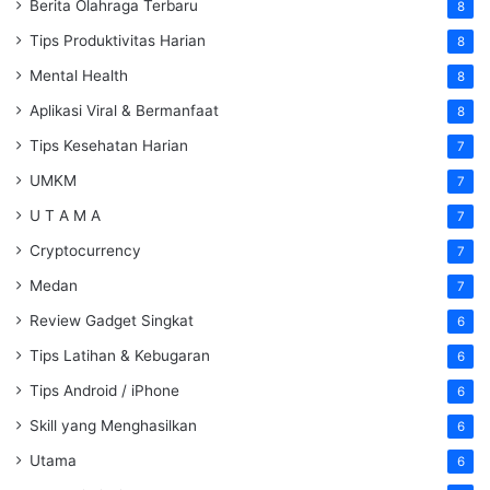
Berita Olahraga Terbaru
8
Tips Produktivitas Harian
8
Mental Health
8
Aplikasi Viral & Bermanfaat
8
Tips Kesehatan Harian
7
UMKM
7
U T A M A
7
Cryptocurrency
7
Medan
7
Review Gadget Singkat
6
Tips Latihan & Kebugaran
6
Tips Android / iPhone
6
Skill yang Menghasilkan
6
Utama
6