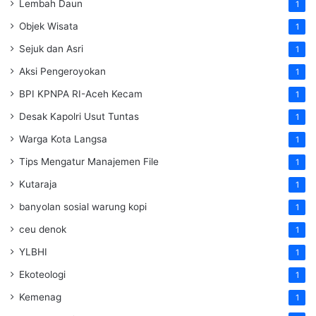
Lembah Daun
1
Objek Wisata
1
Sejuk dan Asri
1
Aksi Pengeroyokan
1
BPI KPNPA RI-Aceh Kecam
1
Desak Kapolri Usut Tuntas
1
Warga Kota Langsa
1
Tips Mengatur Manajemen File
1
Kutaraja
1
banyolan sosial warung kopi
1
ceu denok
1
YLBHI
1
Ekoteologi
1
Kemenag
1