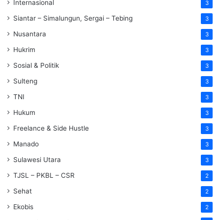
Internasional
3
Siantar – Simalungun, Sergai – Tebing
3
Nusantara
3
Hukrim
3
Sosial & Politik
3
Sulteng
3
TNI
3
Hukum
3
Freelance & Side Hustle
3
Manado
3
Sulawesi Utara
3
TJSL – PKBL – CSR
2
Sehat
2
Ekobis
2