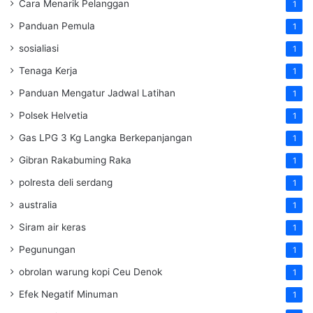
Cara Menarik Pelanggan
1
Panduan Pemula
1
sosialiasi
1
Tenaga Kerja
1
Panduan Mengatur Jadwal Latihan
1
Polsek Helvetia
1
Gas LPG 3 Kg Langka Berkepanjangan
1
Gibran Rakabuming Raka
1
polresta deli serdang
1
australia
1
Siram air keras
1
Pegunungan
1
obrolan warung kopi Ceu Denok
1
Efek Negatif Minuman
1