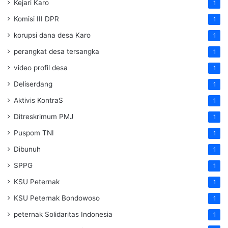
Kejari Karo
1
Komisi III DPR
1
korupsi dana desa Karo
1
perangkat desa tersangka
1
video profil desa
1
Deliserdang
1
Aktivis KontraS
1
Ditreskrimum PMJ
1
Puspom TNI
1
Dibunuh
1
SPPG
1
KSU Peternak
1
KSU Peternak Bondowoso
1
peternak Solidaritas Indonesia
1