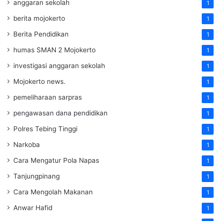
anggaran sekolah
1
berita mojokerto
1
Berita Pendidikan
1
humas SMAN 2 Mojokerto
1
investigasi anggaran sekolah
1
Mojokerto news.
1
pemeliharaan sarpras
1
pengawasan dana pendidikan
1
Polres Tebing Tinggi
1
Narkoba
1
Cara Mengatur Pola Napas
1
Tanjungpinang
1
Cara Mengolah Makanan
1
Anwar Hafid
1