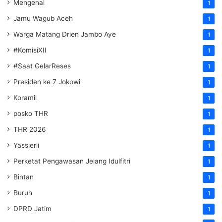
Mengenal
1
Jamu Wagub Aceh
1
Warga Matang Drien Jambo Aye
1
#KomisiXII
1
#Saat GelarReses
1
Presiden ke 7 Jokowi
1
Koramil
1
posko THR
1
THR 2026
1
Yassierli
1
Perketat Pengawasan Jelang Idulfitri
1
Bintan
1
Buruh
1
DPRD Jatim
1