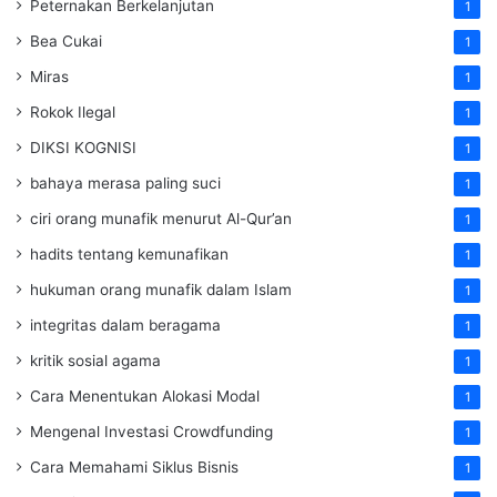
Peternakan Berkelanjutan
1
Bea Cukai
1
Miras
1
Rokok Ilegal
1
DIKSI KOGNISI
1
bahaya merasa paling suci
1
ciri orang munafik menurut Al-Qur’an
1
hadits tentang kemunafikan
1
hukuman orang munafik dalam Islam
1
integritas dalam beragama
1
kritik sosial agama
1
Cara Menentukan Alokasi Modal
1
Mengenal Investasi Crowdfunding
1
Cara Memahami Siklus Bisnis
1