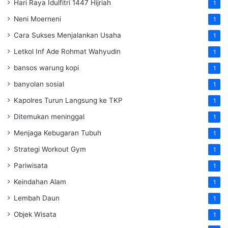
Hari Raya Idulfitri 1447 Hijriah
1
Neni Moerneni
1
Cara Sukses Menjalankan Usaha
1
Letkol Inf Ade Rohmat Wahyudin
1
bansos warung kopi
1
banyolan sosial
1
Kapolres Turun Langsung ke TKP
1
Ditemukan meninggal
1
Menjaga Kebugaran Tubuh
1
Strategi Workout Gym
1
Pariwisata
1
Keindahan Alam
1
Lembah Daun
1
Objek Wisata
1