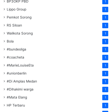
BP3OKP PBD
1
Lippo Group
1
Pemkot Sorong
1
RS Siloan
1
Walikota Sorong
1
Bola
1
#bundesliga
1
#coacheta
1
#MarieLouiseEta
1
#unionberlin
1
#Di Amplas Medan
1
#Dihakimi warga
1
#Mata Elang
1
HP Terbaru
1