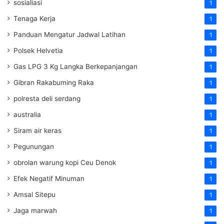
sosialiasi
1
Tenaga Kerja
1
Panduan Mengatur Jadwal Latihan
1
Polsek Helvetia
1
Gas LPG 3 Kg Langka Berkepanjangan
1
Gibran Rakabuming Raka
1
polresta deli serdang
1
australia
1
Siram air keras
1
Pegunungan
1
obrolan warung kopi Ceu Denok
1
Efek Negatif Minuman
1
Amsal Sitepu
1
Jaga marwah
1