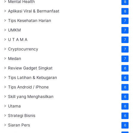
Mental Health
8
Aplikasi Viral & Bermanfaat
8
Tips Kesehatan Harian
7
UMKM
7
U T A M A
7
Cryptocurrency
7
Medan
7
Review Gadget Singkat
6
Tips Latihan & Kebugaran
6
Tips Android / iPhone
6
Skill yang Menghasilkan
6
Utama
6
Strategi Bisnis
6
Siaran Pers
6