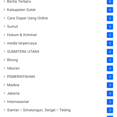
Berita Terbaru
6
Kabupaten Solok
6
Cara Dapat Uang Online
5
Sumut
5
Hukum & Kriminal
5
media terpercaya
5
SUMATERA UTARA
4
Bitung
4
hiburan
4
PEMERINTAHAN
4
Madina
4
Jakarta
4
Internasional
3
Siantar – Simalungun, Sergai – Tebing
3