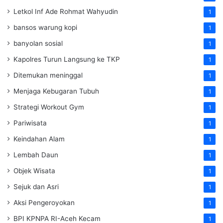
Letkol Inf Ade Rohmat Wahyudin
1
bansos warung kopi
1
banyolan sosial
1
Kapolres Turun Langsung ke TKP
1
Ditemukan meninggal
1
Menjaga Kebugaran Tubuh
1
Strategi Workout Gym
1
Pariwisata
1
Keindahan Alam
1
Lembah Daun
1
Objek Wisata
1
Sejuk dan Asri
1
Aksi Pengeroyokan
1
BPI KPNPA RI-Aceh Kecam
1