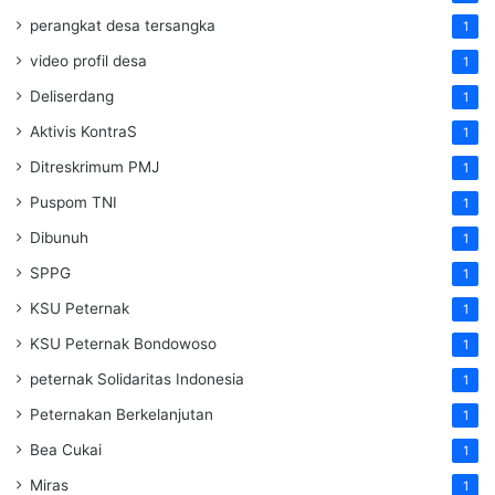
perangkat desa tersangka
1
video profil desa
1
Deliserdang
1
Aktivis KontraS
1
Ditreskrimum PMJ
1
Puspom TNI
1
Dibunuh
1
SPPG
1
KSU Peternak
1
KSU Peternak Bondowoso
1
peternak Solidaritas Indonesia
1
Peternakan Berkelanjutan
1
Bea Cukai
1
Miras
1