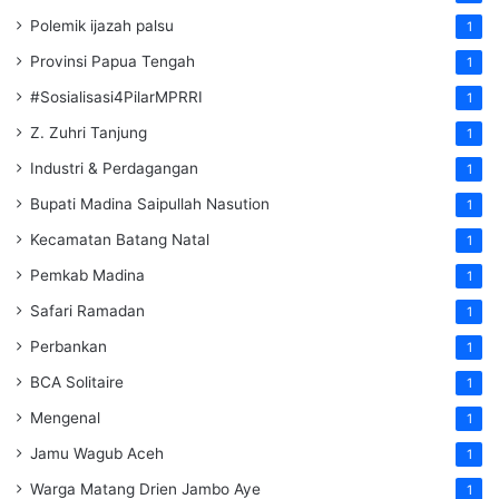
Polemik ijazah palsu
1
Provinsi Papua Tengah
1
#Sosialisasi4PilarMPRRI
1
Z. Zuhri Tanjung
1
Industri & Perdagangan
1
Bupati Madina Saipullah Nasution
1
Kecamatan Batang Natal
1
Pemkab Madina
1
Safari Ramadan
1
Perbankan
1
BCA Solitaire
1
Mengenal
1
Jamu Wagub Aceh
1
Warga Matang Drien Jambo Aye
1