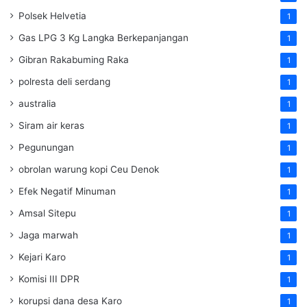
Polsek Helvetia
1
Gas LPG 3 Kg Langka Berkepanjangan
1
Gibran Rakabuming Raka
1
polresta deli serdang
1
australia
1
Siram air keras
1
Pegunungan
1
obrolan warung kopi Ceu Denok
1
Efek Negatif Minuman
1
Amsal Sitepu
1
Jaga marwah
1
Kejari Karo
1
Komisi III DPR
1
korupsi dana desa Karo
1