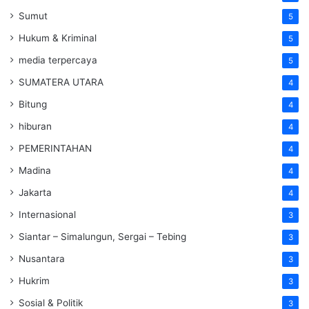
Sumut
5
Hukum & Kriminal
5
media terpercaya
5
SUMATERA UTARA
4
Bitung
4
hiburan
4
PEMERINTAHAN
4
Madina
4
Jakarta
4
Internasional
3
Siantar – Simalungun, Sergai – Tebing
3
Nusantara
3
Hukrim
3
Sosial & Politik
3