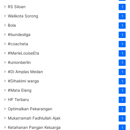
RS Siloan
1
Walikota Sorong
1
Bola
1
#bundesliga
1
#coacheta
1
#MarieLouiseEta
1
#unionberlin
1
#Di Amplas Medan
1
#Dihakimi warga
1
#Mata Elang
1
HP Terbaru
1
Optimalkan Pekarangan
1
Mukarramah Fadhlullah Ajak
1
Ketahanan Pangan Keluarga
1