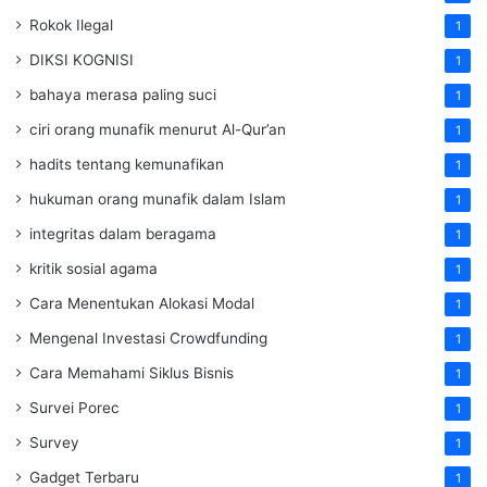
Rokok Ilegal
1
DIKSI KOGNISI
1
bahaya merasa paling suci
1
ciri orang munafik menurut Al-Qur’an
1
hadits tentang kemunafikan
1
hukuman orang munafik dalam Islam
1
integritas dalam beragama
1
kritik sosial agama
1
Cara Menentukan Alokasi Modal
1
Mengenal Investasi Crowdfunding
1
Cara Memahami Siklus Bisnis
1
Survei Porec
1
Survey
1
Gadget Terbaru
1