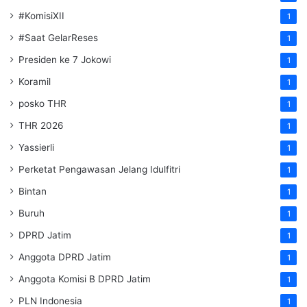
#KomisiXII
1
#Saat GelarReses
1
Presiden ke 7 Jokowi
1
Koramil
1
posko THR
1
THR 2026
1
Yassierli
1
Perketat Pengawasan Jelang Idulfitri
1
Bintan
1
Buruh
1
DPRD Jatim
1
Anggota DPRD Jatim
1
Anggota Komisi B DPRD Jatim
1
PLN Indonesia
1