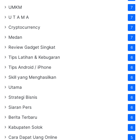
UMKM
7
U T A M A
7
Cryptocurrency
7
Medan
7
Review Gadget Singkat
6
Tips Latihan & Kebugaran
6
Tips Android / iPhone
6
Skill yang Menghasilkan
6
Utama
6
Strategi Bisnis
6
Siaran Pers
6
Berita Terbaru
6
Kabupaten Solok
6
Cara Dapat Uang Online
5