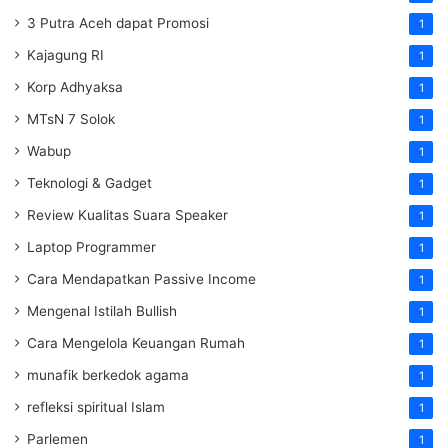
3 Putra Aceh dapat Promosi
1
Kajagung RI
1
Korp Adhyaksa
1
MTsN 7 Solok
1
Wabup
1
Teknologi & Gadget
1
Review Kualitas Suara Speaker
1
Laptop Programmer
1
Cara Mendapatkan Passive Income
1
Mengenal Istilah Bullish
1
Cara Mengelola Keuangan Rumah
1
munafik berkedok agama
1
refleksi spiritual Islam
1
Parlemen
1