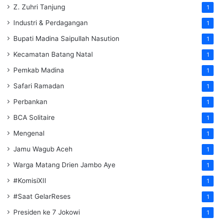
Z. Zuhri Tanjung
1
Industri & Perdagangan
1
Bupati Madina Saipullah Nasution
1
Kecamatan Batang Natal
1
Pemkab Madina
1
Safari Ramadan
1
Perbankan
1
BCA Solitaire
1
Mengenal
1
Jamu Wagub Aceh
1
Warga Matang Drien Jambo Aye
1
#KomisiXII
1
#Saat GelarReses
1
Presiden ke 7 Jokowi
1