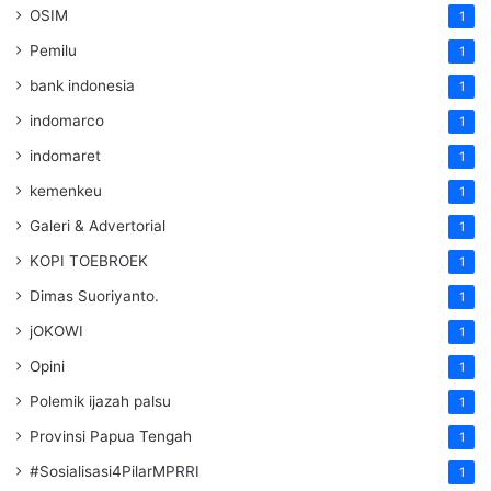
OSIM
1
Pemilu
1
bank indonesia
1
indomarco
1
indomaret
1
kemenkeu
1
Galeri & Advertorial
1
KOPI TOEBROEK
1
Dimas Suoriyanto.
1
jOKOWI
1
Opini
1
Polemik ijazah palsu
1
Provinsi Papua Tengah
1
#Sosialisasi4PilarMPRRI
1