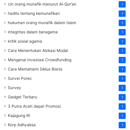
ciri orang munafik menurut Al-Qur’an
1
hadits tentang kemunafikan
1
hukuman orang munafik dalam Islam
1
integritas dalam beragama
1
kritik sosial agama
1
Cara Menentukan Alokasi Modal
1
Mengenal Investasi Crowdfunding
1
Cara Memahami Siklus Bisnis
1
Survei Porec
1
Survey
1
Gadget Terbaru
1
3 Putra Aceh dapat Promosi
1
Kajagung RI
1
Korp Adhyaksa
1