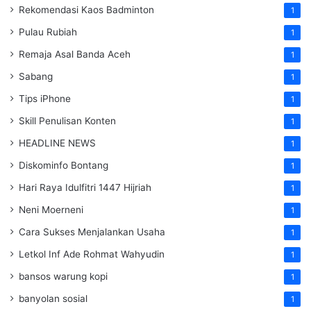
Rekomendasi Kaos Badminton
1
Pulau Rubiah
1
Remaja Asal Banda Aceh
1
Sabang
1
Tips iPhone
1
Skill Penulisan Konten
1
HEADLINE NEWS
1
Diskominfo Bontang
1
Hari Raya Idulfitri 1447 Hijriah
1
Neni Moerneni
1
Cara Sukses Menjalankan Usaha
1
Letkol Inf Ade Rohmat Wahyudin
1
bansos warung kopi
1
banyolan sosial
1