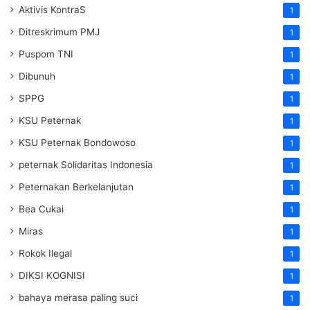
Aktivis KontraS
1
Ditreskrimum PMJ
1
Puspom TNI
1
Dibunuh
1
SPPG
1
KSU Peternak
1
KSU Peternak Bondowoso
1
peternak Solidaritas Indonesia
1
Peternakan Berkelanjutan
1
Bea Cukai
1
Miras
1
Rokok Ilegal
1
DIKSI KOGNISI
1
bahaya merasa paling suci
1