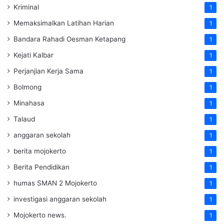
Kriminal
1
Memaksimalkan Latihan Harian
1
Bandara Rahadi Oesman Ketapang
1
Kejati Kalbar
1
Perjanjian Kerja Sama
1
Bolmong
1
Minahasa
1
Talaud
1
anggaran sekolah
1
berita mojokerto
1
Berita Pendidikan
1
humas SMAN 2 Mojokerto
1
investigasi anggaran sekolah
1
Mojokerto news.
1