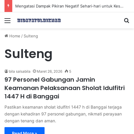
Mengatasi Dampak Pikiran Negatif Sehari-hari untuk Kesehatan Mental yang Lebih Baik
Menu
Se
Home
/
Sulteng
Sulteng
bila salsabila
Maret 26, 2026
5
97 Personel Gabungan Jamin
Keamanan Pelaksanaan Sholat Idulfitri
1447 H di Banggai
Pastikan keamanan sholat idulfitri 1447 h di Banggai terjaga
dengan kehadiran 97 personel gabungan, nikmati perayaan
dengan tenang dan aman.
Read More »