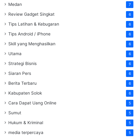
Medan
7
Review Gadget Singkat
6
Tips Latihan & Kebugaran
6
Tips Android / iPhone
6
Skill yang Menghasilkan
6
Utama
6
Strategi Bisnis
6
Siaran Pers
6
Berita Terbaru
6
Kabupaten Solok
6
Cara Dapat Uang Online
5
Sumut
5
Hukum & Kriminal
5
media terpercaya
5