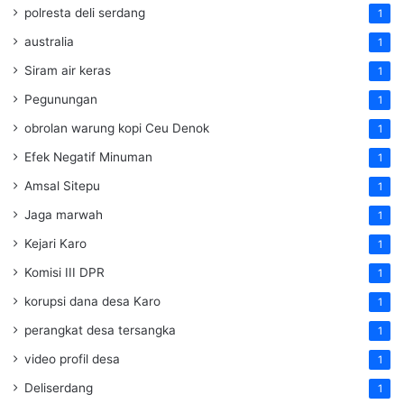
polresta deli serdang
1
australia
1
Siram air keras
1
Pegunungan
1
obrolan warung kopi Ceu Denok
1
Efek Negatif Minuman
1
Amsal Sitepu
1
Jaga marwah
1
Kejari Karo
1
Komisi III DPR
1
korupsi dana desa Karo
1
perangkat desa tersangka
1
video profil desa
1
Deliserdang
1