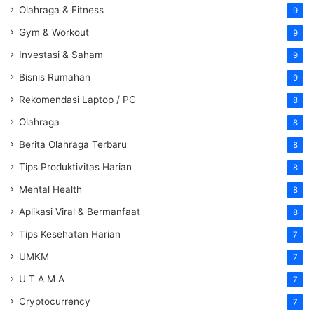
Olahraga & Fitness
9
Gym & Workout
9
Investasi & Saham
9
Bisnis Rumahan
9
Rekomendasi Laptop / PC
8
Olahraga
8
Berita Olahraga Terbaru
8
Tips Produktivitas Harian
8
Mental Health
8
Aplikasi Viral & Bermanfaat
8
Tips Kesehatan Harian
7
UMKM
7
U T A M A
7
Cryptocurrency
7