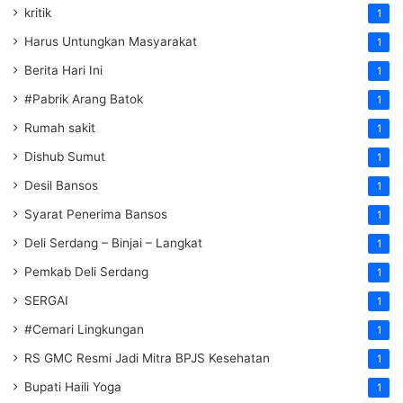
kritik
1
Harus Untungkan Masyarakat
1
Berita Hari Ini
1
#Pabrik Arang Batok
1
Rumah sakit
1
Dishub Sumut
1
Desil Bansos
1
Syarat Penerima Bansos
1
Deli Serdang – Binjai – Langkat
1
Pemkab Deli Serdang
1
SERGAI
1
#Cemari Lingkungan
1
RS GMC Resmi Jadi Mitra BPJS Kesehatan
1
Bupati Haili Yoga
1