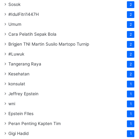
Sosok
2
#IdulFitri1447H
2
Umum
2
Cara Pelatih Sepak Bola
2
Brigjen TNI Martin Susilo Martopo Turnip
2
#Luwuk
2
Tangerang Raya
2
Kesehatan
2
konsulat
1
Jeffrey Epstein
1
wni
1
Epstein FIles
1
Peran Penting Kapten Tim
1
Gigi Hadid
1