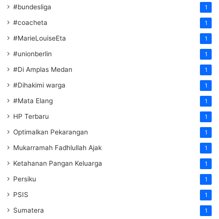
#bundesliga
1
#coacheta
1
#MarieLouiseEta
1
#unionberlin
1
#Di Amplas Medan
1
#Dihakimi warga
1
#Mata Elang
1
HP Terbaru
1
Optimalkan Pekarangan
1
Mukarramah Fadhlullah Ajak
1
Ketahanan Pangan Keluarga
1
Persiku
1
PSIS
1
Sumatera
1