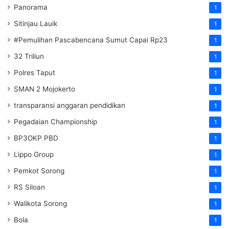
Panorama
1
Sitinjau Lauik
1
#Pemulihan Pascabencana Sumut Capai Rp23
1
32 Triliun
1
Polres Taput
1
SMAN 2 Mojokerto
1
transparansi anggaran pendidikan
1
Pegadaian Championship
1
BP3OKP PBD
1
Lippo Group
1
Pemkot Sorong
1
RS Siloan
1
Walikota Sorong
1
Bola
1