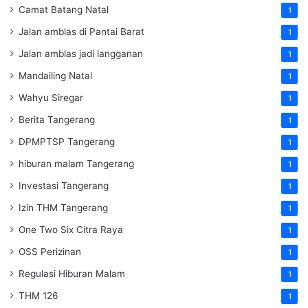
Camat Batang Natal
1
Jalan amblas di Pantai Barat
1
Jalan amblas jadi langganan
1
Mandailing Natal
1
Wahyu Siregar
1
Berita Tangerang
1
DPMPTSP Tangerang
1
hiburan malam Tangerang
1
Investasi Tangerang
1
Izin THM Tangerang
1
One Two Six Citra Raya
1
OSS Perizinan
1
Regulasi Hiburan Malam
1
THM 126
1