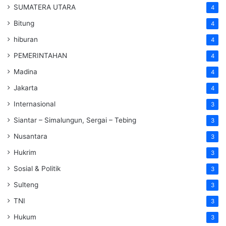
SUMATERA UTARA
4
Bitung
4
hiburan
4
PEMERINTAHAN
4
Madina
4
Jakarta
4
Internasional
3
Siantar – Simalungun, Sergai – Tebing
3
Nusantara
3
Hukrim
3
Sosial & Politik
3
Sulteng
3
TNI
3
Hukum
3