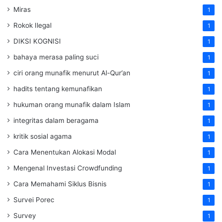
Miras
1
Rokok Ilegal
1
DIKSI KOGNISI
1
bahaya merasa paling suci
1
ciri orang munafik menurut Al-Qur’an
1
hadits tentang kemunafikan
1
hukuman orang munafik dalam Islam
1
integritas dalam beragama
1
kritik sosial agama
1
Cara Menentukan Alokasi Modal
1
Mengenal Investasi Crowdfunding
1
Cara Memahami Siklus Bisnis
1
Survei Porec
1
Survey
1