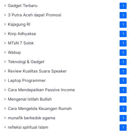
Gadget Terbaru
1
3 Putra Aceh dapat Promosi
1
Kajagung RI
1
Korp Adhyaksa
1
MTsN 7 Solok
1
Wabup
1
Teknologi & Gadget
1
Review Kualitas Suara Speaker
1
Laptop Programmer
1
Cara Mendapatkan Passive Income
1
Mengenal Istilah Bullish
1
Cara Mengelola Keuangan Rumah
1
munafik berkedok agama
1
refleksi spiritual Islam
1