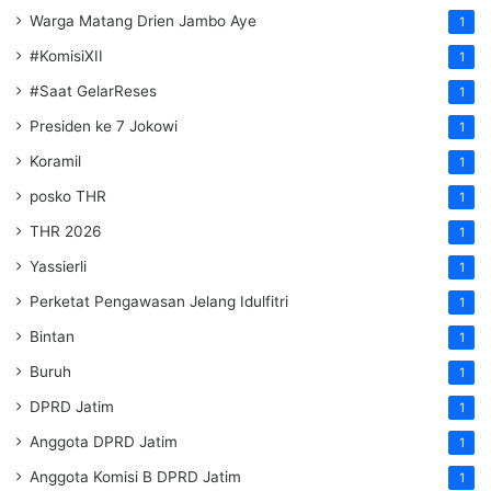
Warga Matang Drien Jambo Aye
1
#KomisiXII
1
#Saat GelarReses
1
Presiden ke 7 Jokowi
1
Koramil
1
posko THR
1
THR 2026
1
Yassierli
1
Perketat Pengawasan Jelang Idulfitri
1
Bintan
1
Buruh
1
DPRD Jatim
1
Anggota DPRD Jatim
1
Anggota Komisi B DPRD Jatim
1