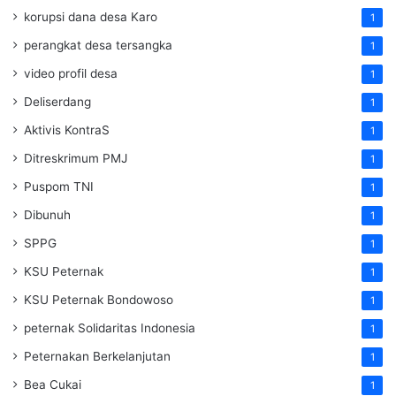
korupsi dana desa Karo
1
perangkat desa tersangka
1
video profil desa
1
Deliserdang
1
Aktivis KontraS
1
Ditreskrimum PMJ
1
Puspom TNI
1
Dibunuh
1
SPPG
1
KSU Peternak
1
KSU Peternak Bondowoso
1
peternak Solidaritas Indonesia
1
Peternakan Berkelanjutan
1
Bea Cukai
1