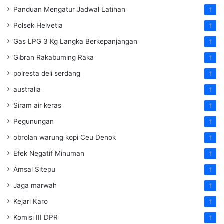
Panduan Mengatur Jadwal Latihan
1
Polsek Helvetia
1
Gas LPG 3 Kg Langka Berkepanjangan
1
Gibran Rakabuming Raka
1
polresta deli serdang
1
australia
1
Siram air keras
1
Pegunungan
1
obrolan warung kopi Ceu Denok
1
Efek Negatif Minuman
1
Amsal Sitepu
1
Jaga marwah
1
Kejari Karo
1
Komisi III DPR
1