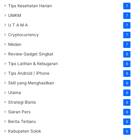
Tips Kesehatan Harian
7
UMKM
7
U T A M A
7
Cryptocurrency
7
Medan
7
Review Gadget Singkat
6
Tips Latihan & Kebugaran
6
Tips Android / iPhone
6
Skill yang Menghasilkan
6
Utama
6
Strategi Bisnis
6
Siaran Pers
6
Berita Terbaru
6
Kabupaten Solok
6