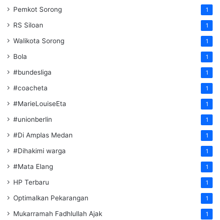
Pemkot Sorong
1
RS Siloan
1
Walikota Sorong
1
Bola
1
#bundesliga
1
#coacheta
1
#MarieLouiseEta
1
#unionberlin
1
#Di Amplas Medan
1
#Dihakimi warga
1
#Mata Elang
1
HP Terbaru
1
Optimalkan Pekarangan
1
Mukarramah Fadhlullah Ajak
1