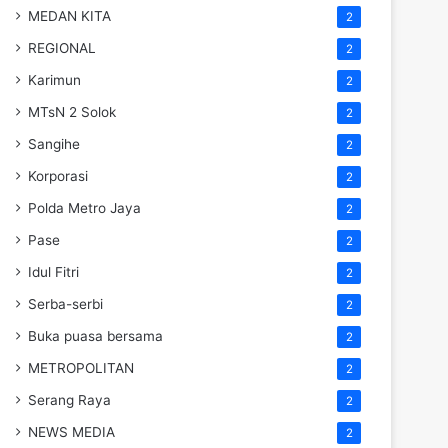
MEDAN KITA
2
REGIONAL
2
Karimun
2
MTsN 2 Solok
2
Sangihe
2
Korporasi
2
Polda Metro Jaya
2
Pase
2
Idul Fitri
2
Serba-serbi
2
Buka puasa bersama
2
METROPOLITAN
2
Serang Raya
2
NEWS MEDIA
2