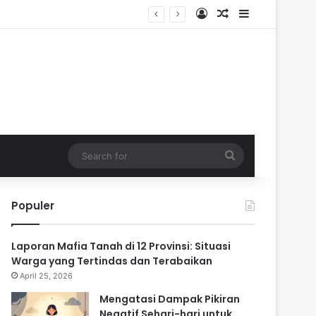
Log In
Random Article
Sidebar
ik
Search
for
Populer
Laporan Mafia Tanah di 12 Provinsi: Situasi
Warga yang Tertindas dan Terabaikan
April 25, 2026
Mengatasi Dampak Pikiran
Negatif Sehari-hari untuk