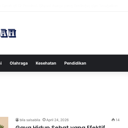
pak Pikiran Negatif Sehari-hari untuk Kesehatan Mental yang Lebih Ba
i
Olahraga
Kesehatan
Pendidikan
bila salsabila
April 24, 2026
14
Gaya Hidup Sehat yang Efektif