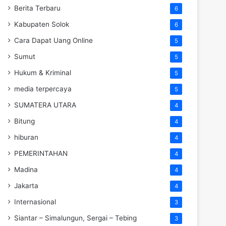
Berita Terbaru
6
Kabupaten Solok
6
Cara Dapat Uang Online
5
Sumut
5
Hukum & Kriminal
5
media terpercaya
5
SUMATERA UTARA
4
Bitung
4
hiburan
4
PEMERINTAHAN
4
Madina
4
Jakarta
4
Internasional
3
Siantar – Simalungun, Sergai – Tebing
3