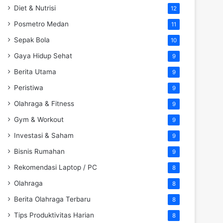
Diet & Nutrisi
12
Posmetro Medan
11
Sepak Bola
10
Gaya Hidup Sehat
9
Berita Utama
9
Peristiwa
9
Olahraga & Fitness
9
Gym & Workout
9
Investasi & Saham
9
Bisnis Rumahan
9
Rekomendasi Laptop / PC
8
Olahraga
8
Berita Olahraga Terbaru
8
Tips Produktivitas Harian
8