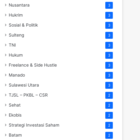
Nusantara
3
Hukrim
3
Sosial & Politik
3
Sulteng
3
TNI
3
Hukum
3
Freelance & Side Hustle
3
Manado
3
Sulawesi Utara
3
TJSL – PKBL – CSR
2
Sehat
2
Ekobis
2
Strategi Investasi Saham
2
Batam
2