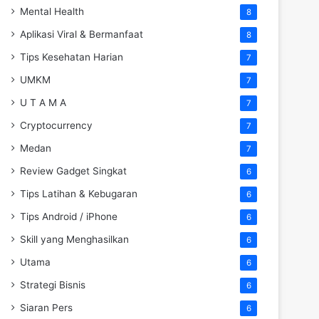
Mental Health
8
Aplikasi Viral & Bermanfaat
8
Tips Kesehatan Harian
7
UMKM
7
U T A M A
7
Cryptocurrency
7
Medan
7
Review Gadget Singkat
6
Tips Latihan & Kebugaran
6
Tips Android / iPhone
6
Skill yang Menghasilkan
6
Utama
6
Strategi Bisnis
6
Siaran Pers
6