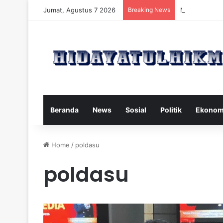
Jumat, Agustus 7 2026
Breaking News
Mengatasi Dam
Beranda
News
Sosial
Politik
Ekonom
Home
/
poldasu
poldasu