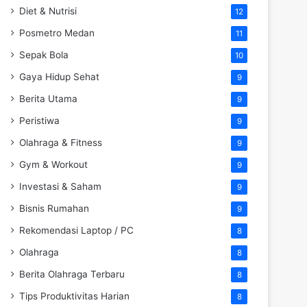
Diet & Nutrisi
12
Posmetro Medan
11
Sepak Bola
10
Gaya Hidup Sehat
9
Berita Utama
9
Peristiwa
9
Olahraga & Fitness
9
Gym & Workout
9
Investasi & Saham
9
Bisnis Rumahan
9
Rekomendasi Laptop / PC
8
Olahraga
8
Berita Olahraga Terbaru
8
Tips Produktivitas Harian
8