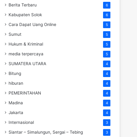
Berita Terbaru
6
Kabupaten Solok
6
Cara Dapat Uang Online
5
Sumut
5
Hukum & Kriminal
5
media terpercaya
5
SUMATERA UTARA
4
Bitung
4
hiburan
4
PEMERINTAHAN
4
Madina
4
Jakarta
4
Internasional
3
Siantar – Simalungun, Sergai – Tebing
3