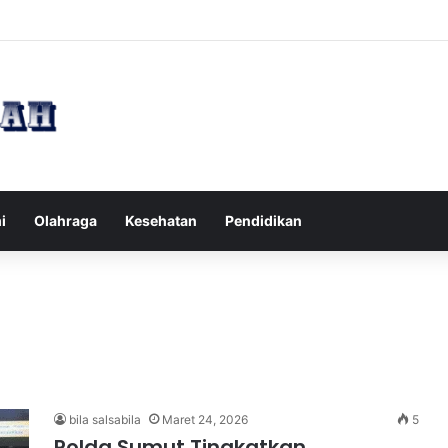
pak Pikiran Negatif Sehari-hari untuk Kesehatan Mental yang Lebih Ba
i
Olahraga
Kesehatan
Pendidikan
bila salsabila
Maret 24, 2026
5
Polda Sumut Tingkatkan