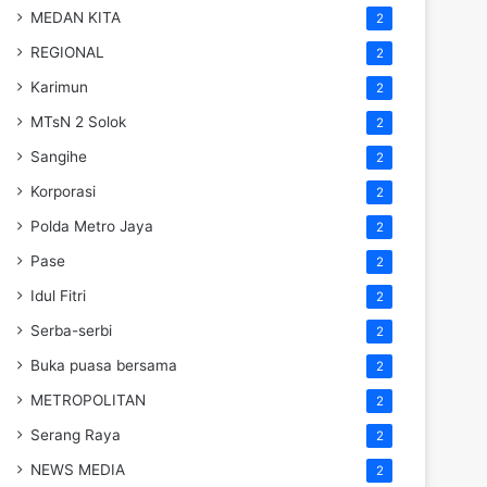
MEDAN KITA
2
REGIONAL
2
Karimun
2
MTsN 2 Solok
2
Sangihe
2
Korporasi
2
Polda Metro Jaya
2
Pase
2
Idul Fitri
2
Serba-serbi
2
Buka puasa bersama
2
METROPOLITAN
2
Serang Raya
2
NEWS MEDIA
2