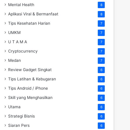
Mental Health
8
Aplikasi Viral & Bermanfaat
8
Tips Kesehatan Harian
7
UMKM
7
U T A M A
7
Cryptocurrency
7
Medan
7
Review Gadget Singkat
6
Tips Latihan & Kebugaran
6
Tips Android / iPhone
6
Skill yang Menghasilkan
6
Utama
6
Strategi Bisnis
6
Siaran Pers
6