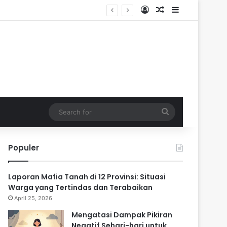
Log In
Random Article
Sidebar
ik
Search
for
Populer
Laporan Mafia Tanah di 12 Provinsi: Situasi
Warga yang Tertindas dan Terabaikan
April 25, 2026
Mengatasi Dampak Pikiran
Negatif Sehari-hari untuk