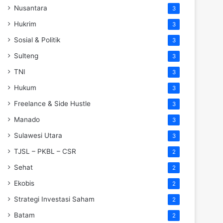
Nusantara
3
Hukrim
3
Sosial & Politik
3
Sulteng
3
TNI
3
Hukum
3
Freelance & Side Hustle
3
Manado
3
Sulawesi Utara
3
TJSL – PKBL – CSR
2
Sehat
2
Ekobis
2
Strategi Investasi Saham
2
Batam
2