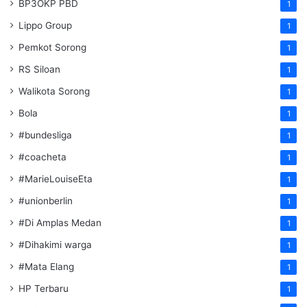
BP3OKP PBD
1
Lippo Group
1
Pemkot Sorong
1
RS Siloan
1
Walikota Sorong
1
Bola
1
#bundesliga
1
#coacheta
1
#MarieLouiseEta
1
#unionberlin
1
#Di Amplas Medan
1
#Dihakimi warga
1
#Mata Elang
1
HP Terbaru
1