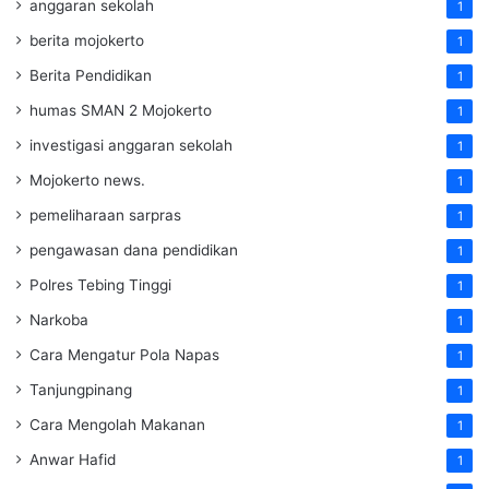
anggaran sekolah
1
berita mojokerto
1
Berita Pendidikan
1
humas SMAN 2 Mojokerto
1
investigasi anggaran sekolah
1
Mojokerto news.
1
pemeliharaan sarpras
1
pengawasan dana pendidikan
1
Polres Tebing Tinggi
1
Narkoba
1
Cara Mengatur Pola Napas
1
Tanjungpinang
1
Cara Mengolah Makanan
1
Anwar Hafid
1