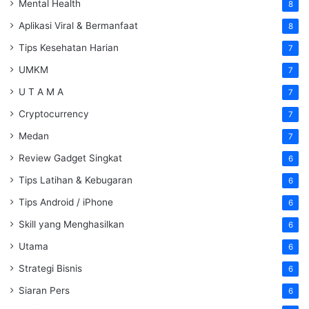
Mental Health
8
Aplikasi Viral & Bermanfaat
8
Tips Kesehatan Harian
7
UMKM
7
U T A M A
7
Cryptocurrency
7
Medan
7
Review Gadget Singkat
6
Tips Latihan & Kebugaran
6
Tips Android / iPhone
6
Skill yang Menghasilkan
6
Utama
6
Strategi Bisnis
6
Siaran Pers
6