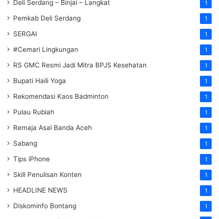
Deli Serdang – Binjai – Langkat
1
Pemkab Deli Serdang
1
SERGAI
1
#Cemari Lingkungan
1
RS GMC Resmi Jadi Mitra BPJS Kesehatan
1
Bupati Haili Yoga
1
Rekomendasi Kaos Badminton
1
Pulau Rubiah
1
Remaja Asal Banda Aceh
1
Sabang
1
Tips iPhone
1
Skill Penulisan Konten
1
HEADLINE NEWS
1
Diskominfo Bontang
1