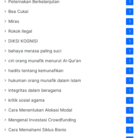
Peternakan Berkelanjutan
1
Bea Cukai
1
Miras
1
Rokok Ilegal
1
DIKSI KOGNISI
1
bahaya merasa paling suci
1
ciri orang munafik menurut Al-Qur’an
1
hadits tentang kemunafikan
1
hukuman orang munafik dalam Islam
1
integritas dalam beragama
1
kritik sosial agama
1
Cara Menentukan Alokasi Modal
1
Mengenal Investasi Crowdfunding
1
Cara Memahami Siklus Bisnis
1