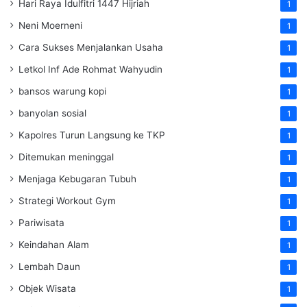
Hari Raya Idulfitri 1447 Hijriah
1
Neni Moerneni
1
Cara Sukses Menjalankan Usaha
1
Letkol Inf Ade Rohmat Wahyudin
1
bansos warung kopi
1
banyolan sosial
1
Kapolres Turun Langsung ke TKP
1
Ditemukan meninggal
1
Menjaga Kebugaran Tubuh
1
Strategi Workout Gym
1
Pariwisata
1
Keindahan Alam
1
Lembah Daun
1
Objek Wisata
1