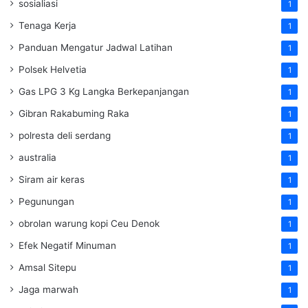
sosialiasi
1
Tenaga Kerja
1
Panduan Mengatur Jadwal Latihan
1
Polsek Helvetia
1
Gas LPG 3 Kg Langka Berkepanjangan
1
Gibran Rakabuming Raka
1
polresta deli serdang
1
australia
1
Siram air keras
1
Pegunungan
1
obrolan warung kopi Ceu Denok
1
Efek Negatif Minuman
1
Amsal Sitepu
1
Jaga marwah
1