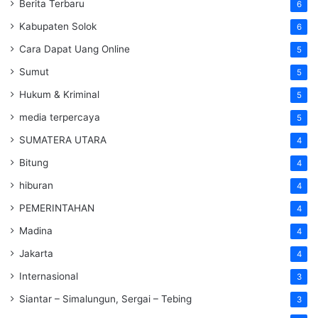
Berita Terbaru
6
Kabupaten Solok
6
Cara Dapat Uang Online
5
Sumut
5
Hukum & Kriminal
5
media terpercaya
5
SUMATERA UTARA
4
Bitung
4
hiburan
4
PEMERINTAHAN
4
Madina
4
Jakarta
4
Internasional
3
Siantar – Simalungun, Sergai – Tebing
3