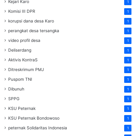
Kejari Karo
1
Komisi III DPR
1
korupsi dana desa Karo
1
perangkat desa tersangka
1
video profil desa
1
Deliserdang
1
Aktivis KontraS
1
Ditreskrimum PMJ
1
Puspom TNI
1
Dibunuh
1
SPPG
1
KSU Peternak
1
KSU Peternak Bondowoso
1
peternak Solidaritas Indonesia
1