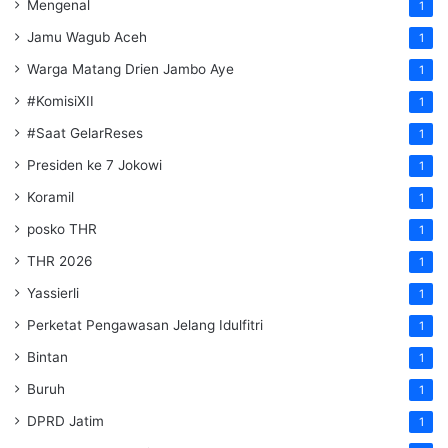
Mengenal
1
Jamu Wagub Aceh
1
Warga Matang Drien Jambo Aye
1
#KomisiXII
1
#Saat GelarReses
1
Presiden ke 7 Jokowi
1
Koramil
1
posko THR
1
THR 2026
1
Yassierli
1
Perketat Pengawasan Jelang Idulfitri
1
Bintan
1
Buruh
1
DPRD Jatim
1