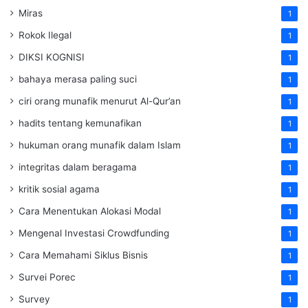
Miras
1
Rokok Ilegal
1
DIKSI KOGNISI
1
bahaya merasa paling suci
1
ciri orang munafik menurut Al-Qur’an
1
hadits tentang kemunafikan
1
hukuman orang munafik dalam Islam
1
integritas dalam beragama
1
kritik sosial agama
1
Cara Menentukan Alokasi Modal
1
Mengenal Investasi Crowdfunding
1
Cara Memahami Siklus Bisnis
1
Survei Porec
1
Survey
1