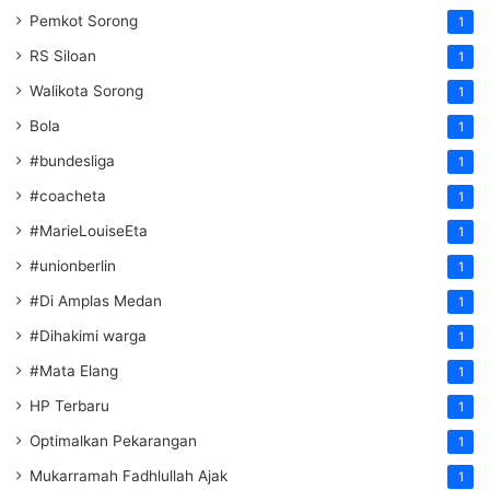
Pemkot Sorong
1
RS Siloan
1
Walikota Sorong
1
Bola
1
#bundesliga
1
#coacheta
1
#MarieLouiseEta
1
#unionberlin
1
#Di Amplas Medan
1
#Dihakimi warga
1
#Mata Elang
1
HP Terbaru
1
Optimalkan Pekarangan
1
Mukarramah Fadhlullah Ajak
1