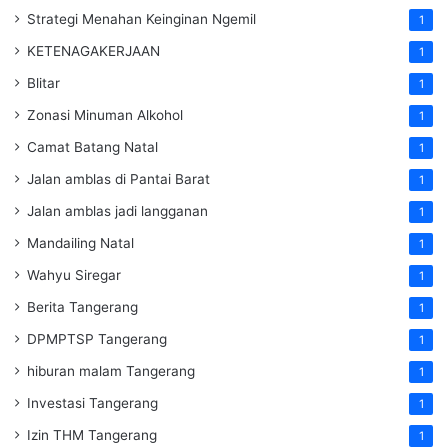
Strategi Menahan Keinginan Ngemil
1
KETENAGAKERJAAN
1
Blitar
1
Zonasi Minuman Alkohol
1
Camat Batang Natal
1
Jalan amblas di Pantai Barat
1
Jalan amblas jadi langganan
1
Mandailing Natal
1
Wahyu Siregar
1
Berita Tangerang
1
DPMPTSP Tangerang
1
hiburan malam Tangerang
1
Investasi Tangerang
1
Izin THM Tangerang
1