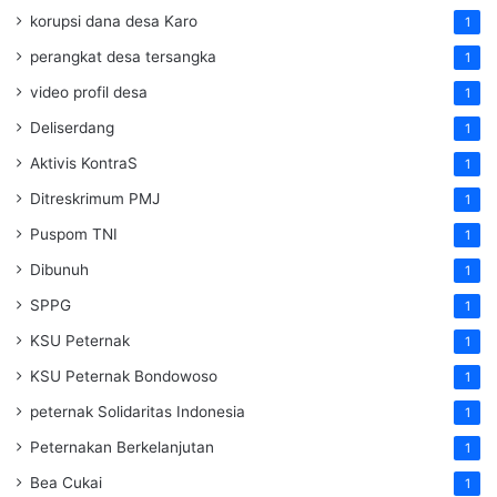
korupsi dana desa Karo
1
perangkat desa tersangka
1
video profil desa
1
Deliserdang
1
Aktivis KontraS
1
Ditreskrimum PMJ
1
Puspom TNI
1
Dibunuh
1
SPPG
1
KSU Peternak
1
KSU Peternak Bondowoso
1
peternak Solidaritas Indonesia
1
Peternakan Berkelanjutan
1
Bea Cukai
1