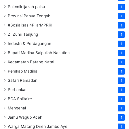
Polemik ijazah palsu
1
Provinsi Papua Tengah
1
#Sosialisasi4PilarMPRRI
1
Z. Zuhri Tanjung
1
Industri & Perdagangan
1
Bupati Madina Saipullah Nasution
1
Kecamatan Batang Natal
1
Pemkab Madina
1
Safari Ramadan
1
Perbankan
1
BCA Solitaire
1
Mengenal
1
Jamu Wagub Aceh
1
Warga Matang Drien Jambo Aye
1