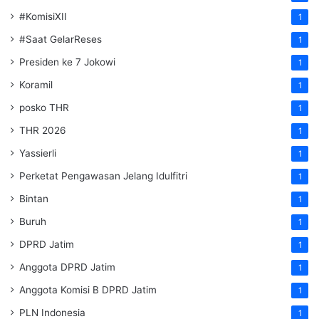
#KomisiXII
1
#Saat GelarReses
1
Presiden ke 7 Jokowi
1
Koramil
1
posko THR
1
THR 2026
1
Yassierli
1
Perketat Pengawasan Jelang Idulfitri
1
Bintan
1
Buruh
1
DPRD Jatim
1
Anggota DPRD Jatim
1
Anggota Komisi B DPRD Jatim
1
PLN Indonesia
1