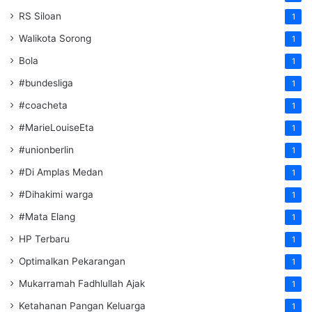
RS Siloan
1
Walikota Sorong
1
Bola
1
#bundesliga
1
#coacheta
1
#MarieLouiseEta
1
#unionberlin
1
#Di Amplas Medan
1
#Dihakimi warga
1
#Mata Elang
1
HP Terbaru
1
Optimalkan Pekarangan
1
Mukarramah Fadhlullah Ajak
1
Ketahanan Pangan Keluarga
1