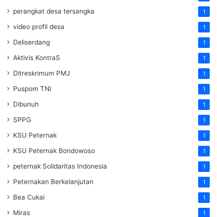
perangkat desa tersangka
1
video profil desa
1
Deliserdang
1
Aktivis KontraS
1
Ditreskrimum PMJ
1
Puspom TNI
1
Dibunuh
1
SPPG
1
KSU Peternak
1
KSU Peternak Bondowoso
1
peternak Solidaritas Indonesia
1
Peternakan Berkelanjutan
1
Bea Cukai
1
Miras
1