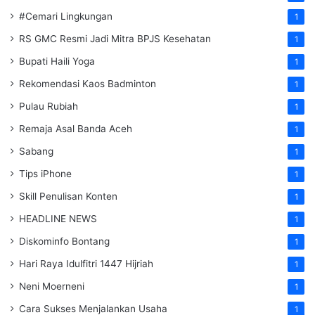
#Cemari Lingkungan
1
RS GMC Resmi Jadi Mitra BPJS Kesehatan
1
Bupati Haili Yoga
1
Rekomendasi Kaos Badminton
1
Pulau Rubiah
1
Remaja Asal Banda Aceh
1
Sabang
1
Tips iPhone
1
Skill Penulisan Konten
1
HEADLINE NEWS
1
Diskominfo Bontang
1
Hari Raya Idulfitri 1447 Hijriah
1
Neni Moerneni
1
Cara Sukses Menjalankan Usaha
1