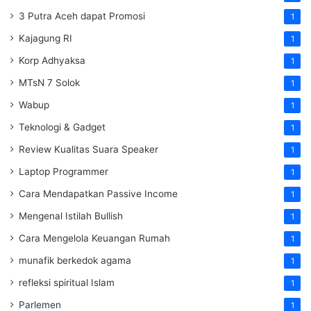
3 Putra Aceh dapat Promosi
1
Kajagung RI
1
Korp Adhyaksa
1
MTsN 7 Solok
1
Wabup
1
Teknologi & Gadget
1
Review Kualitas Suara Speaker
1
Laptop Programmer
1
Cara Mendapatkan Passive Income
1
Mengenal Istilah Bullish
1
Cara Mengelola Keuangan Rumah
1
munafik berkedok agama
1
refleksi spiritual Islam
1
Parlemen
1