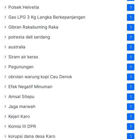
Polsek Helvetia
1
Gas LPG 3 Kg Langka Berkepanjangan
1
Gibran Rakabuming Raka
1
polresta deli serdang
1
australia
1
Siram air keras
1
Pegunungan
1
obrolan warung kopi Ceu Denok
1
Efek Negatif Minuman
1
Amsal Sitepu
1
Jaga marwah
1
Kejari Karo
1
Komisi III DPR
1
korupsi dana desa Karo
1