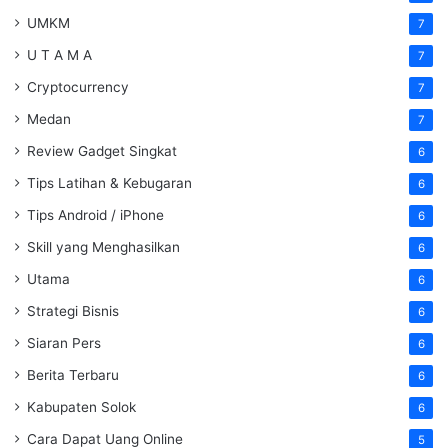
UMKM
7
U T A M A
7
Cryptocurrency
7
Medan
7
Review Gadget Singkat
6
Tips Latihan & Kebugaran
6
Tips Android / iPhone
6
Skill yang Menghasilkan
6
Utama
6
Strategi Bisnis
6
Siaran Pers
6
Berita Terbaru
6
Kabupaten Solok
6
Cara Dapat Uang Online
5