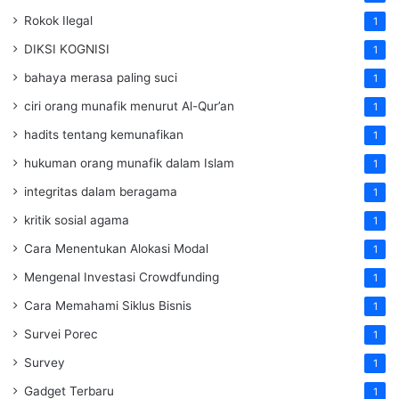
Rokok Ilegal
1
DIKSI KOGNISI
1
bahaya merasa paling suci
1
ciri orang munafik menurut Al-Qur’an
1
hadits tentang kemunafikan
1
hukuman orang munafik dalam Islam
1
integritas dalam beragama
1
kritik sosial agama
1
Cara Menentukan Alokasi Modal
1
Mengenal Investasi Crowdfunding
1
Cara Memahami Siklus Bisnis
1
Survei Porec
1
Survey
1
Gadget Terbaru
1