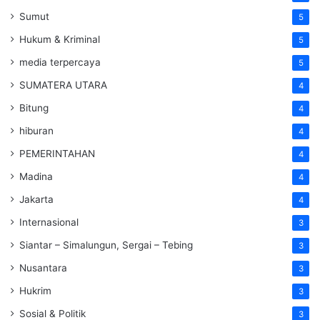
Sumut
5
Hukum & Kriminal
5
media terpercaya
5
SUMATERA UTARA
4
Bitung
4
hiburan
4
PEMERINTAHAN
4
Madina
4
Jakarta
4
Internasional
3
Siantar – Simalungun, Sergai – Tebing
3
Nusantara
3
Hukrim
3
Sosial & Politik
3