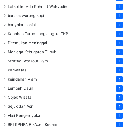
Letkol Inf Ade Rohmat Wahyudin
1
bansos warung kopi
1
banyolan sosial
1
Kapolres Turun Langsung ke TKP
1
Ditemukan meninggal
1
Menjaga Kebugaran Tubuh
1
Strategi Workout Gym
1
Pariwisata
1
Keindahan Alam
1
Lembah Daun
1
Objek Wisata
1
Sejuk dan Asri
1
Aksi Pengeroyokan
1
BPI KPNPA RI-Aceh Kecam
1