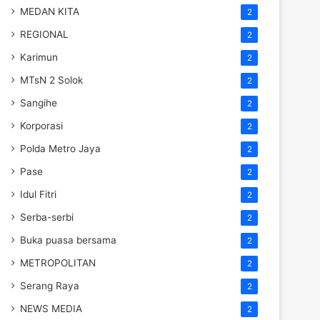
MEDAN KITA
2
REGIONAL
2
Karimun
2
MTsN 2 Solok
2
Sangihe
2
Korporasi
2
Polda Metro Jaya
2
Pase
2
Idul Fitri
2
Serba-serbi
2
Buka puasa bersama
2
METROPOLITAN
2
Serang Raya
2
NEWS MEDIA
2