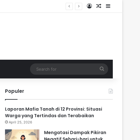
Log In
Random Article
Sidebar
ik
Search
for
Populer
Laporan Mafia Tanah di 12 Provinsi: Situasi
Warga yang Tertindas dan Terabaikan
April 25, 2026
Mengatasi Dampak Pikiran
Negatif Sehari-hari untuk