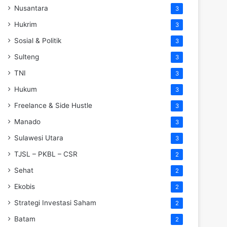
Nusantara
3
Hukrim
3
Sosial & Politik
3
Sulteng
3
TNI
3
Hukum
3
Freelance & Side Hustle
3
Manado
3
Sulawesi Utara
3
TJSL – PKBL – CSR
2
Sehat
2
Ekobis
2
Strategi Investasi Saham
2
Batam
2