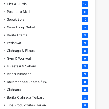
Diet & Nutrisi
12
Posmetro Medan
11
Sepak Bola
10
Gaya Hidup Sehat
9
Berita Utama
9
Peristiwa
9
Olahraga & Fitness
9
Gym & Workout
9
Investasi & Saham
9
Bisnis Rumahan
9
Rekomendasi Laptop / PC
8
Olahraga
8
Berita Olahraga Terbaru
8
Tips Produktivitas Harian
8