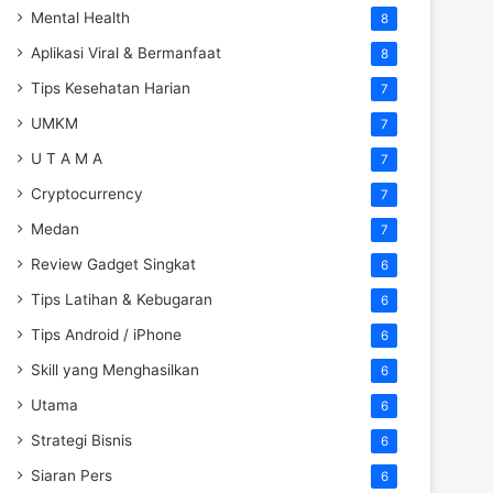
Mental Health
8
Aplikasi Viral & Bermanfaat
8
Tips Kesehatan Harian
7
UMKM
7
U T A M A
7
Cryptocurrency
7
Medan
7
Review Gadget Singkat
6
Tips Latihan & Kebugaran
6
Tips Android / iPhone
6
Skill yang Menghasilkan
6
Utama
6
Strategi Bisnis
6
Siaran Pers
6