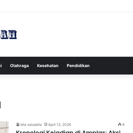
pak Pikiran Negatif Sehari-hari untuk Kesehatan Mental yang Lebih Ba
i
Olahraga
Kesehatan
Pendidikan
a
bila salsabila
April 13, 2026
8
Kronologi Kejadian di Amplas: Aksi