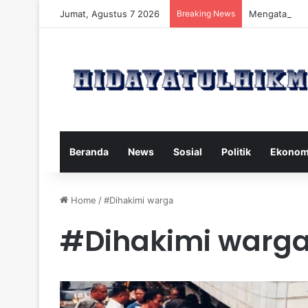
Jumat, Agustus 7 2026
Breaking News
Mengatasi Dam
Beranda
News
Sosial
Politik
Ekonom
Home
/
#Dihakimi warga
#Dihakimi warg