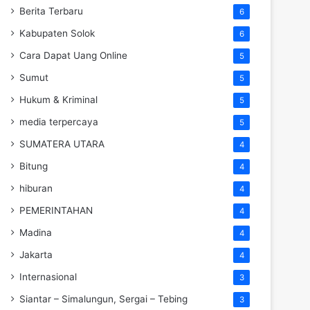
Berita Terbaru
6
Kabupaten Solok
6
Cara Dapat Uang Online
5
Sumut
5
Hukum & Kriminal
5
media terpercaya
5
SUMATERA UTARA
4
Bitung
4
hiburan
4
PEMERINTAHAN
4
Madina
4
Jakarta
4
Internasional
3
Siantar – Simalungun, Sergai – Tebing
3