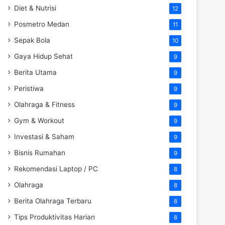
Diet & Nutrisi
12
Posmetro Medan
11
Sepak Bola
10
Gaya Hidup Sehat
9
Berita Utama
9
Peristiwa
9
Olahraga & Fitness
9
Gym & Workout
9
Investasi & Saham
9
Bisnis Rumahan
9
Rekomendasi Laptop / PC
8
Olahraga
8
Berita Olahraga Terbaru
8
Tips Produktivitas Harian
8