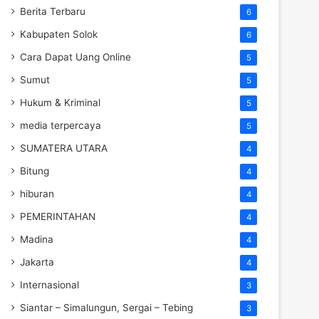
Berita Terbaru
6
Kabupaten Solok
6
Cara Dapat Uang Online
5
Sumut
5
Hukum & Kriminal
5
media terpercaya
5
SUMATERA UTARA
4
Bitung
4
hiburan
4
PEMERINTAHAN
4
Madina
4
Jakarta
4
Internasional
3
Siantar – Simalungun, Sergai – Tebing
3