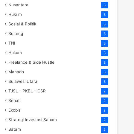
Nusantara
3
Hukrim
3
Sosial & Politik
3
Sulteng
3
TNI
3
Hukum
3
Freelance & Side Hustle
3
Manado
3
Sulawesi Utara
3
TJSL – PKBL – CSR
2
Sehat
2
Ekobis
2
Strategi Investasi Saham
2
Batam
2