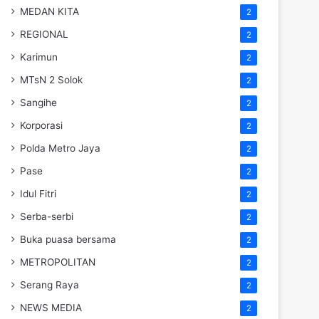
MEDAN KITA
2
REGIONAL
2
Karimun
2
MTsN 2 Solok
2
Sangihe
2
Korporasi
2
Polda Metro Jaya
2
Pase
2
Idul Fitri
2
Serba-serbi
2
Buka puasa bersama
2
METROPOLITAN
2
Serang Raya
2
NEWS MEDIA
2