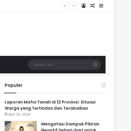
Log In
Random Article
Sidebar
ik
Search
for
Populer
Laporan Mafia Tanah di 12 Provinsi: Situasi
Warga yang Tertindas dan Terabaikan
April 25, 2026
Mengatasi Dampak Pikiran
Negatif Sehari-hari untuk