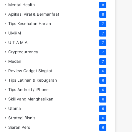
Mental Health
8
Aplikasi Viral & Bermanfaat
8
Tips Kesehatan Harian
7
UMKM
7
U T A M A
7
Cryptocurrency
7
Medan
7
Review Gadget Singkat
6
Tips Latihan & Kebugaran
6
Tips Android / iPhone
6
Skill yang Menghasilkan
6
Utama
6
Strategi Bisnis
6
Siaran Pers
6