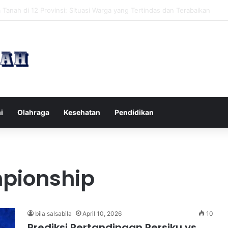
pak Pikiran Negatif Sehari-hari untuk Kesehatan Mental yang Lebih Ba
i
Olahraga
Kesehatan
Pendidikan
pionship
bila salsabila
April 10, 2026
10
Prediksi Pertandingan Persiku vs