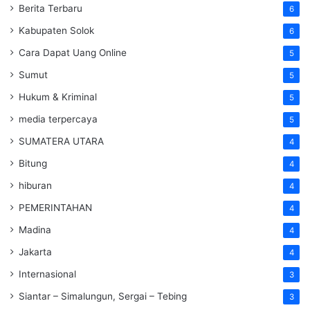
Berita Terbaru
6
Kabupaten Solok
6
Cara Dapat Uang Online
5
Sumut
5
Hukum & Kriminal
5
media terpercaya
5
SUMATERA UTARA
4
Bitung
4
hiburan
4
PEMERINTAHAN
4
Madina
4
Jakarta
4
Internasional
3
Siantar – Simalungun, Sergai – Tebing
3