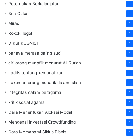
Peternakan Berkelanjutan
1
Bea Cukai
1
Miras
1
Rokok Ilegal
1
DIKSI KOGNISI
1
bahaya merasa paling suci
1
ciri orang munafik menurut Al-Qur’an
1
hadits tentang kemunafikan
1
hukuman orang munafik dalam Islam
1
integritas dalam beragama
1
kritik sosial agama
1
Cara Menentukan Alokasi Modal
1
Mengenal Investasi Crowdfunding
1
Cara Memahami Siklus Bisnis
1