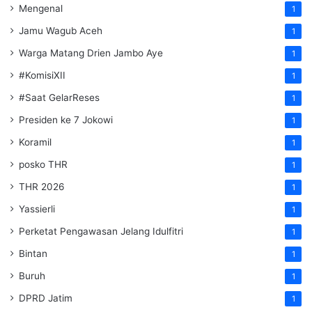
Mengenal
1
Jamu Wagub Aceh
1
Warga Matang Drien Jambo Aye
1
#KomisiXII
1
#Saat GelarReses
1
Presiden ke 7 Jokowi
1
Koramil
1
posko THR
1
THR 2026
1
Yassierli
1
Perketat Pengawasan Jelang Idulfitri
1
Bintan
1
Buruh
1
DPRD Jatim
1