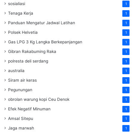
sosialiasi
1
Tenaga Kerja
1
Panduan Mengatur Jadwal Latihan
1
Polsek Helvetia
1
Gas LPG 3 Kg Langka Berkepanjangan
1
Gibran Rakabuming Raka
1
polresta deli serdang
1
australia
1
Siram air keras
1
Pegunungan
1
obrolan warung kopi Ceu Denok
1
Efek Negatif Minuman
1
Amsal Sitepu
1
Jaga marwah
1