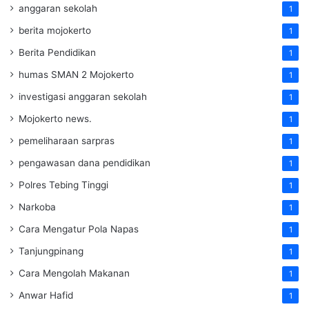
anggaran sekolah
1
berita mojokerto
1
Berita Pendidikan
1
humas SMAN 2 Mojokerto
1
investigasi anggaran sekolah
1
Mojokerto news.
1
pemeliharaan sarpras
1
pengawasan dana pendidikan
1
Polres Tebing Tinggi
1
Narkoba
1
Cara Mengatur Pola Napas
1
Tanjungpinang
1
Cara Mengolah Makanan
1
Anwar Hafid
1