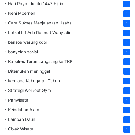
Hari Raya Idulfitri 1447 Hijriah
1
Neni Moerneni
1
Cara Sukses Menjalankan Usaha
1
Letkol Inf Ade Rohmat Wahyudin
1
bansos warung kopi
1
banyolan sosial
1
Kapolres Turun Langsung ke TKP
1
Ditemukan meninggal
1
Menjaga Kebugaran Tubuh
1
Strategi Workout Gym
1
Pariwisata
1
Keindahan Alam
1
Lembah Daun
1
Objek Wisata
1