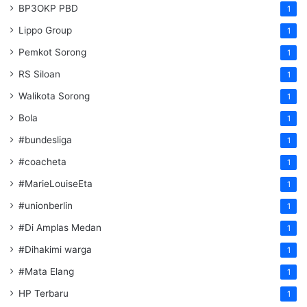
BP3OKP PBD
1
Lippo Group
1
Pemkot Sorong
1
RS Siloan
1
Walikota Sorong
1
Bola
1
#bundesliga
1
#coacheta
1
#MarieLouiseEta
1
#unionberlin
1
#Di Amplas Medan
1
#Dihakimi warga
1
#Mata Elang
1
HP Terbaru
1