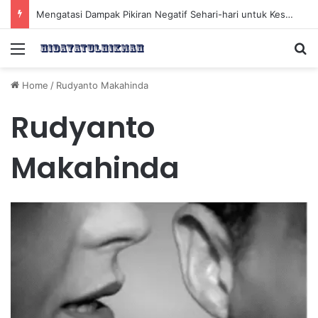
Mengatasi Dampak Pikiran Negatif Sehari-hari untuk Kesehatan Mental yang Lebih Baik
Menu
Se
Home
/
Rudyanto Makahinda
Rudyanto
Makahinda