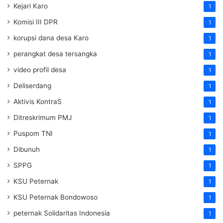
Kejari Karo
1
Komisi III DPR
1
korupsi dana desa Karo
1
perangkat desa tersangka
1
video profil desa
1
Deliserdang
1
Aktivis KontraS
1
Ditreskrimum PMJ
1
Puspom TNI
1
Dibunuh
1
SPPG
1
KSU Peternak
1
KSU Peternak Bondowoso
1
peternak Solidaritas Indonesia
1