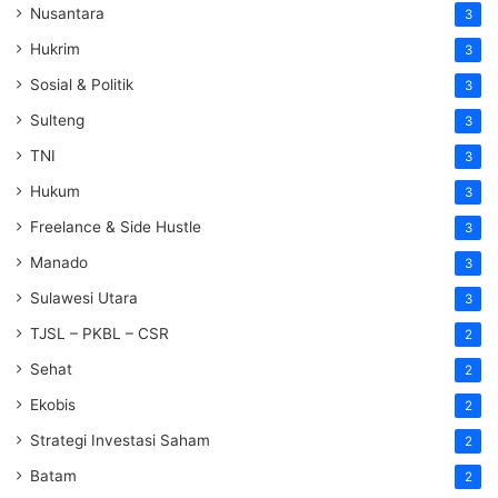
Nusantara
3
Hukrim
3
Sosial & Politik
3
Sulteng
3
TNI
3
Hukum
3
Freelance & Side Hustle
3
Manado
3
Sulawesi Utara
3
TJSL – PKBL – CSR
2
Sehat
2
Ekobis
2
Strategi Investasi Saham
2
Batam
2