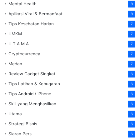
Mental Health
8
Aplikasi Viral & Bermanfaat
8
Tips Kesehatan Harian
7
UMKM
7
U T A M A
7
Cryptocurrency
7
Medan
7
Review Gadget Singkat
6
Tips Latihan & Kebugaran
6
Tips Android / iPhone
6
Skill yang Menghasilkan
6
Utama
6
Strategi Bisnis
6
Siaran Pers
6