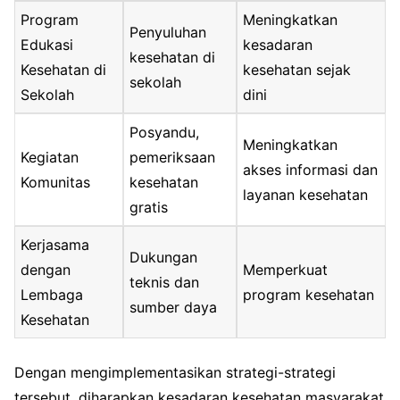
Program
Meningkatkan
Penyuluhan
Edukasi
kesadaran
kesehatan di
Kesehatan di
kesehatan sejak
sekolah
Sekolah
dini
Posyandu,
Meningkatkan
Kegiatan
pemeriksaan
akses informasi dan
Komunitas
kesehatan
layanan kesehatan
gratis
Kerjasama
Dukungan
dengan
Memperkuat
teknis dan
Lembaga
program kesehatan
sumber daya
Kesehatan
Dengan mengimplementasikan strategi-strategi
tersebut, diharapkan kesadaran kesehatan masyarakat