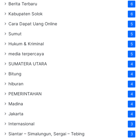
Berita Terbaru
6
Kabupaten Solok
6
Cara Dapat Uang Online
5
Sumut
5
Hukum & Kriminal
5
media terpercaya
5
SUMATERA UTARA
4
Bitung
4
hiburan
4
PEMERINTAHAN
4
Madina
4
Jakarta
4
Internasional
3
Siantar – Simalungun, Sergai – Tebing
3