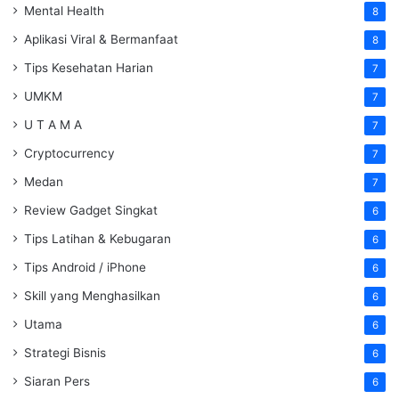
Mental Health
8
Aplikasi Viral & Bermanfaat
8
Tips Kesehatan Harian
7
UMKM
7
U T A M A
7
Cryptocurrency
7
Medan
7
Review Gadget Singkat
6
Tips Latihan & Kebugaran
6
Tips Android / iPhone
6
Skill yang Menghasilkan
6
Utama
6
Strategi Bisnis
6
Siaran Pers
6