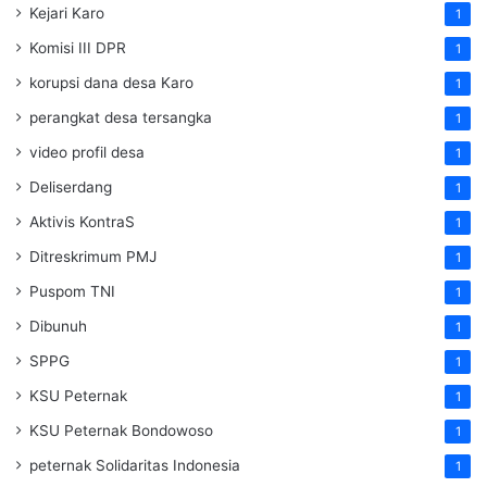
Kejari Karo
1
Komisi III DPR
1
korupsi dana desa Karo
1
perangkat desa tersangka
1
video profil desa
1
Deliserdang
1
Aktivis KontraS
1
Ditreskrimum PMJ
1
Puspom TNI
1
Dibunuh
1
SPPG
1
KSU Peternak
1
KSU Peternak Bondowoso
1
peternak Solidaritas Indonesia
1