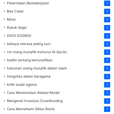
Peternakan Berkelanjutan
1
Bea Cukai
1
Miras
1
Rokok Ilegal
1
DIKSI KOGNISI
1
bahaya merasa paling suci
1
ciri orang munafik menurut Al-Qur’an
1
hadits tentang kemunafikan
1
hukuman orang munafik dalam Islam
1
integritas dalam beragama
1
kritik sosial agama
1
Cara Menentukan Alokasi Modal
1
Mengenal Investasi Crowdfunding
1
Cara Memahami Siklus Bisnis
1