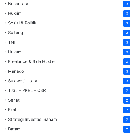
Nusantara
3
Hukrim
3
Sosial & Politik
3
Sulteng
3
TNI
3
Hukum
3
Freelance & Side Hustle
3
Manado
3
Sulawesi Utara
3
TJSL – PKBL – CSR
2
Sehat
2
Ekobis
2
Strategi Investasi Saham
2
Batam
2