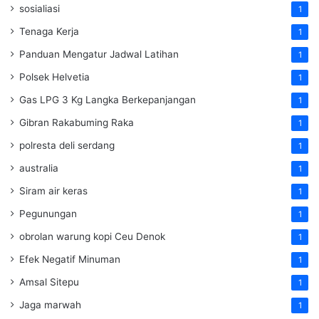
sosialiasi
1
Tenaga Kerja
1
Panduan Mengatur Jadwal Latihan
1
Polsek Helvetia
1
Gas LPG 3 Kg Langka Berkepanjangan
1
Gibran Rakabuming Raka
1
polresta deli serdang
1
australia
1
Siram air keras
1
Pegunungan
1
obrolan warung kopi Ceu Denok
1
Efek Negatif Minuman
1
Amsal Sitepu
1
Jaga marwah
1