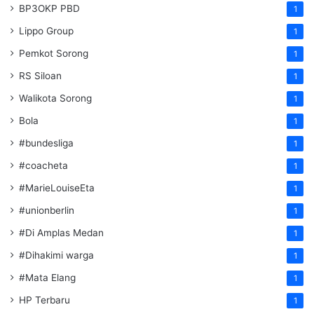
BP3OKP PBD
1
Lippo Group
1
Pemkot Sorong
1
RS Siloan
1
Walikota Sorong
1
Bola
1
#bundesliga
1
#coacheta
1
#MarieLouiseEta
1
#unionberlin
1
#Di Amplas Medan
1
#Dihakimi warga
1
#Mata Elang
1
HP Terbaru
1