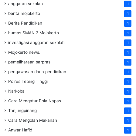
anggaran sekolah
1
berita mojokerto
1
Berita Pendidikan
1
humas SMAN 2 Mojokerto
1
investigasi anggaran sekolah
1
Mojokerto news.
1
pemeliharaan sarpras
1
pengawasan dana pendidikan
1
Polres Tebing Tinggi
1
Narkoba
1
Cara Mengatur Pola Napas
1
Tanjungpinang
1
Cara Mengolah Makanan
1
Anwar Hafid
1