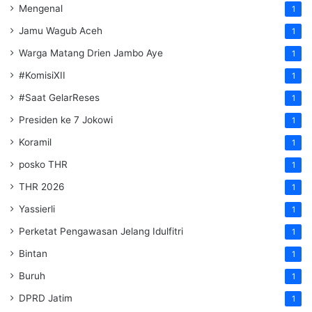
Mengenal
1
Jamu Wagub Aceh
1
Warga Matang Drien Jambo Aye
1
#KomisiXII
1
#Saat GelarReses
1
Presiden ke 7 Jokowi
1
Koramil
1
posko THR
1
THR 2026
1
Yassierli
1
Perketat Pengawasan Jelang Idulfitri
1
Bintan
1
Buruh
1
DPRD Jatim
1