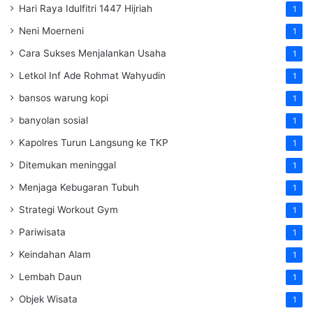
Hari Raya Idulfitri 1447 Hijriah
1
Neni Moerneni
1
Cara Sukses Menjalankan Usaha
1
Letkol Inf Ade Rohmat Wahyudin
1
bansos warung kopi
1
banyolan sosial
1
Kapolres Turun Langsung ke TKP
1
Ditemukan meninggal
1
Menjaga Kebugaran Tubuh
1
Strategi Workout Gym
1
Pariwisata
1
Keindahan Alam
1
Lembah Daun
1
Objek Wisata
1