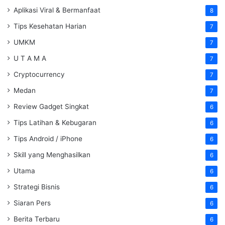
Aplikasi Viral & Bermanfaat
8
Tips Kesehatan Harian
7
UMKM
7
U T A M A
7
Cryptocurrency
7
Medan
7
Review Gadget Singkat
6
Tips Latihan & Kebugaran
6
Tips Android / iPhone
6
Skill yang Menghasilkan
6
Utama
6
Strategi Bisnis
6
Siaran Pers
6
Berita Terbaru
6