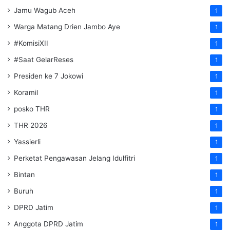
Jamu Wagub Aceh
1
Warga Matang Drien Jambo Aye
1
#KomisiXII
1
#Saat GelarReses
1
Presiden ke 7 Jokowi
1
Koramil
1
posko THR
1
THR 2026
1
Yassierli
1
Perketat Pengawasan Jelang Idulfitri
1
Bintan
1
Buruh
1
DPRD Jatim
1
Anggota DPRD Jatim
1