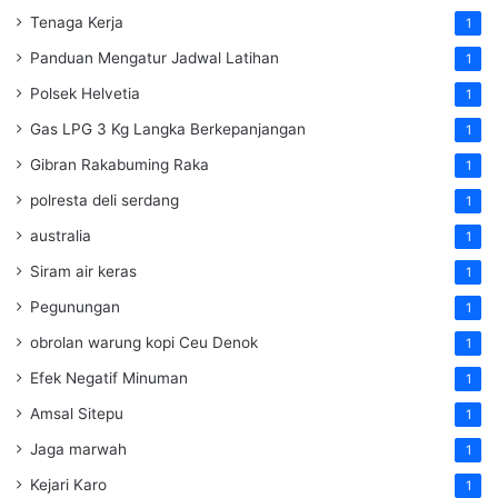
Tenaga Kerja
1
Panduan Mengatur Jadwal Latihan
1
Polsek Helvetia
1
Gas LPG 3 Kg Langka Berkepanjangan
1
Gibran Rakabuming Raka
1
polresta deli serdang
1
australia
1
Siram air keras
1
Pegunungan
1
obrolan warung kopi Ceu Denok
1
Efek Negatif Minuman
1
Amsal Sitepu
1
Jaga marwah
1
Kejari Karo
1