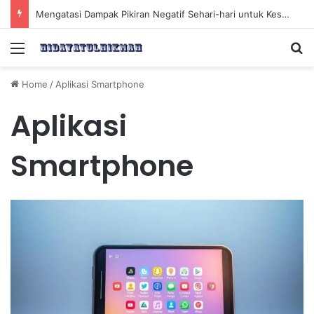
Mengatasi Dampak Pikiran Negatif Sehari-hari untuk Kesehatan Mental yang Lebih Baik
Menu
Se
Home
/
Aplikasi Smartphone
Aplikasi
Smartphone