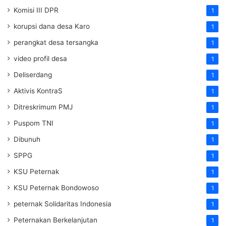
Komisi III DPR
1
korupsi dana desa Karo
1
perangkat desa tersangka
1
video profil desa
1
Deliserdang
1
Aktivis KontraS
1
Ditreskrimum PMJ
1
Puspom TNI
1
Dibunuh
1
SPPG
1
KSU Peternak
1
KSU Peternak Bondowoso
1
peternak Solidaritas Indonesia
1
Peternakan Berkelanjutan
1