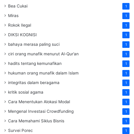
Bea Cukai
1
Miras
1
Rokok Ilegal
1
DIKSI KOGNISI
1
bahaya merasa paling suci
1
ciri orang munafik menurut Al-Qur’an
1
hadits tentang kemunafikan
1
hukuman orang munafik dalam Islam
1
integritas dalam beragama
1
kritik sosial agama
1
Cara Menentukan Alokasi Modal
1
Mengenal Investasi Crowdfunding
1
Cara Memahami Siklus Bisnis
1
Survei Porec
1