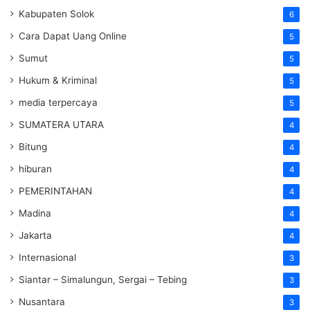
Kabupaten Solok
6
Cara Dapat Uang Online
5
Sumut
5
Hukum & Kriminal
5
media terpercaya
5
SUMATERA UTARA
4
Bitung
4
hiburan
4
PEMERINTAHAN
4
Madina
4
Jakarta
4
Internasional
3
Siantar – Simalungun, Sergai – Tebing
3
Nusantara
3