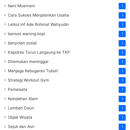
Neni Moerneni
1
Cara Sukses Menjalankan Usaha
1
Letkol Inf Ade Rohmat Wahyudin
1
bansos warung kopi
1
banyolan sosial
1
Kapolres Turun Langsung ke TKP
1
Ditemukan meninggal
1
Menjaga Kebugaran Tubuh
1
Strategi Workout Gym
1
Pariwisata
1
Keindahan Alam
1
Lembah Daun
1
Objek Wisata
1
Sejuk dan Asri
1