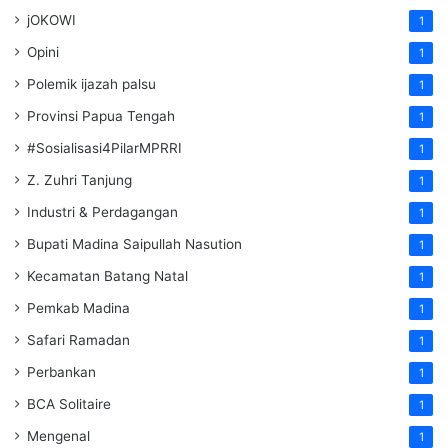
jOKOWI
1
Opini
1
Polemik ijazah palsu
1
Provinsi Papua Tengah
1
#Sosialisasi4PilarMPRRI
1
Z. Zuhri Tanjung
1
Industri & Perdagangan
1
Bupati Madina Saipullah Nasution
1
Kecamatan Batang Natal
1
Pemkab Madina
1
Safari Ramadan
1
Perbankan
1
BCA Solitaire
1
Mengenal
1