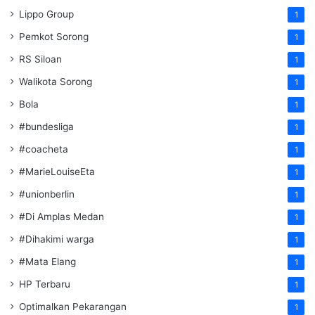
Lippo Group
1
Pemkot Sorong
1
RS Siloan
1
Walikota Sorong
1
Bola
1
#bundesliga
1
#coacheta
1
#MarieLouiseEta
1
#unionberlin
1
#Di Amplas Medan
1
#Dihakimi warga
1
#Mata Elang
1
HP Terbaru
1
Optimalkan Pekarangan
1