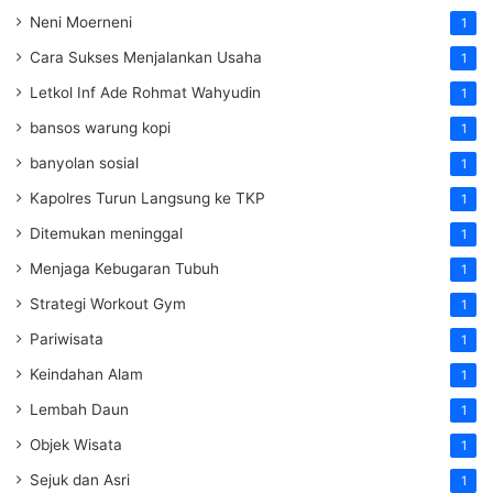
Neni Moerneni
1
Cara Sukses Menjalankan Usaha
1
Letkol Inf Ade Rohmat Wahyudin
1
bansos warung kopi
1
banyolan sosial
1
Kapolres Turun Langsung ke TKP
1
Ditemukan meninggal
1
Menjaga Kebugaran Tubuh
1
Strategi Workout Gym
1
Pariwisata
1
Keindahan Alam
1
Lembah Daun
1
Objek Wisata
1
Sejuk dan Asri
1