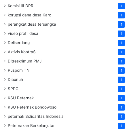
Komisi III DPR
1
korupsi dana desa Karo
1
perangkat desa tersangka
1
video profil desa
1
Deliserdang
1
Aktivis KontraS
1
Ditreskrimum PMJ
1
Puspom TNI
1
Dibunuh
1
SPPG
1
KSU Peternak
1
KSU Peternak Bondowoso
1
peternak Solidaritas Indonesia
1
Peternakan Berkelanjutan
1