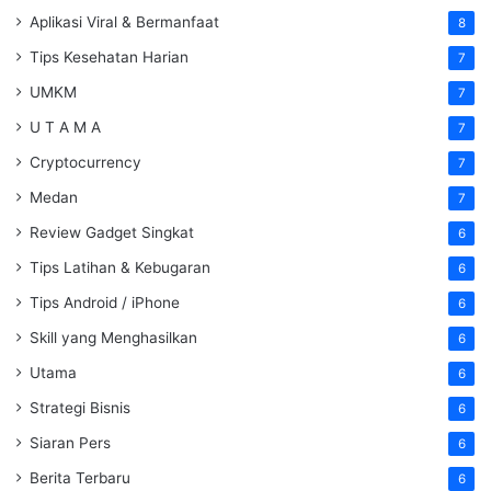
Aplikasi Viral & Bermanfaat
8
Tips Kesehatan Harian
7
UMKM
7
U T A M A
7
Cryptocurrency
7
Medan
7
Review Gadget Singkat
6
Tips Latihan & Kebugaran
6
Tips Android / iPhone
6
Skill yang Menghasilkan
6
Utama
6
Strategi Bisnis
6
Siaran Pers
6
Berita Terbaru
6