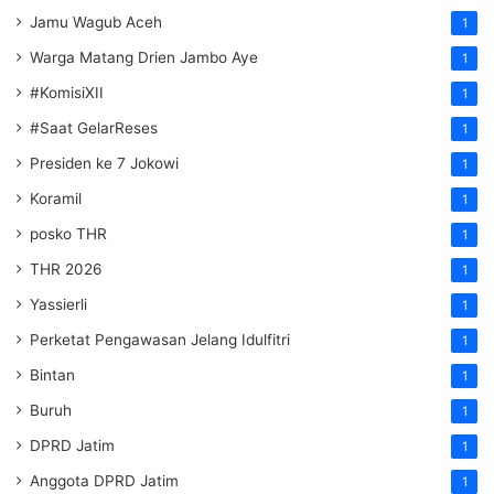
Jamu Wagub Aceh
1
Warga Matang Drien Jambo Aye
1
#KomisiXII
1
#Saat GelarReses
1
Presiden ke 7 Jokowi
1
Koramil
1
posko THR
1
THR 2026
1
Yassierli
1
Perketat Pengawasan Jelang Idulfitri
1
Bintan
1
Buruh
1
DPRD Jatim
1
Anggota DPRD Jatim
1