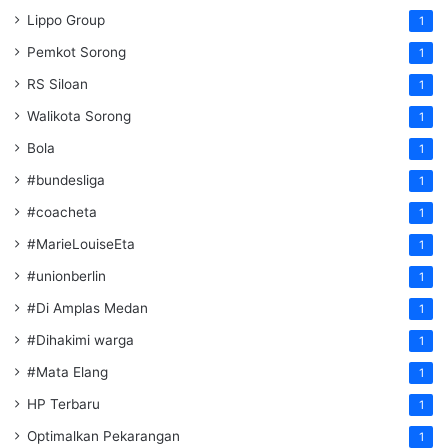
Lippo Group
1
Pemkot Sorong
1
RS Siloan
1
Walikota Sorong
1
Bola
1
#bundesliga
1
#coacheta
1
#MarieLouiseEta
1
#unionberlin
1
#Di Amplas Medan
1
#Dihakimi warga
1
#Mata Elang
1
HP Terbaru
1
Optimalkan Pekarangan
1