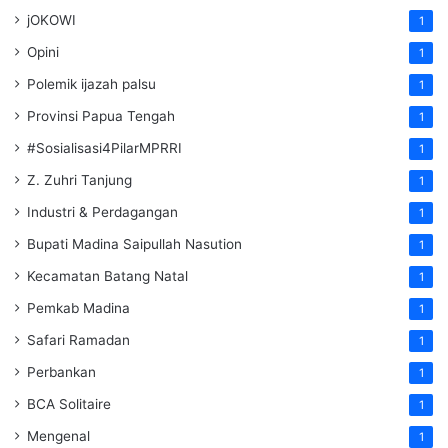
jOKOWI
1
Opini
1
Polemik ijazah palsu
1
Provinsi Papua Tengah
1
#Sosialisasi4PilarMPRRI
1
Z. Zuhri Tanjung
1
Industri & Perdagangan
1
Bupati Madina Saipullah Nasution
1
Kecamatan Batang Natal
1
Pemkab Madina
1
Safari Ramadan
1
Perbankan
1
BCA Solitaire
1
Mengenal
1