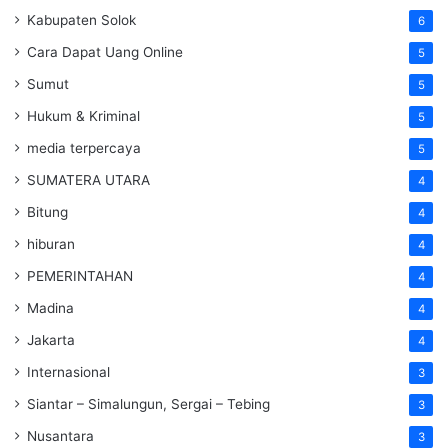
Kabupaten Solok
6
Cara Dapat Uang Online
5
Sumut
5
Hukum & Kriminal
5
media terpercaya
5
SUMATERA UTARA
4
Bitung
4
hiburan
4
PEMERINTAHAN
4
Madina
4
Jakarta
4
Internasional
3
Siantar – Simalungun, Sergai – Tebing
3
Nusantara
3