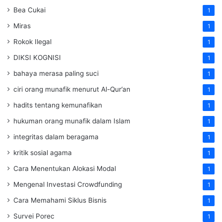
Bea Cukai
1
Miras
1
Rokok Ilegal
1
DIKSI KOGNISI
1
bahaya merasa paling suci
1
ciri orang munafik menurut Al-Qur’an
1
hadits tentang kemunafikan
1
hukuman orang munafik dalam Islam
1
integritas dalam beragama
1
kritik sosial agama
1
Cara Menentukan Alokasi Modal
1
Mengenal Investasi Crowdfunding
1
Cara Memahami Siklus Bisnis
1
Survei Porec
1