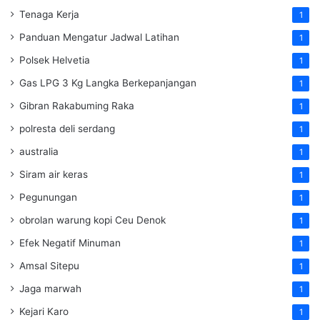
Tenaga Kerja
1
Panduan Mengatur Jadwal Latihan
1
Polsek Helvetia
1
Gas LPG 3 Kg Langka Berkepanjangan
1
Gibran Rakabuming Raka
1
polresta deli serdang
1
australia
1
Siram air keras
1
Pegunungan
1
obrolan warung kopi Ceu Denok
1
Efek Negatif Minuman
1
Amsal Sitepu
1
Jaga marwah
1
Kejari Karo
1