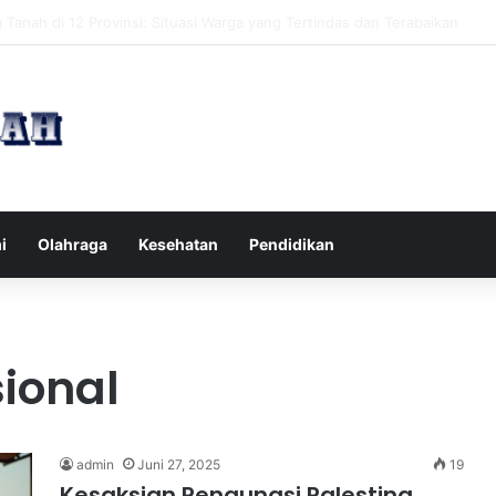
pak Pikiran Negatif Sehari-hari untuk Kesehatan Mental yang Lebih Ba
i
Olahraga
Kesehatan
Pendidikan
ional
admin
Juni 27, 2025
19
Kesaksian Pengungsi Palestina