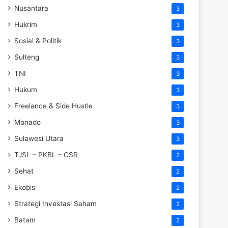
Nusantara
3
Hukrim
3
Sosial & Politik
3
Sulteng
3
TNI
3
Hukum
3
Freelance & Side Hustle
3
Manado
3
Sulawesi Utara
3
TJSL – PKBL – CSR
2
Sehat
2
Ekobis
2
Strategi Investasi Saham
2
Batam
2