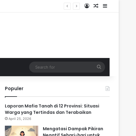
Log In
Random Article
Sidebar
ik
Search
for
Populer
Laporan Mafia Tanah di 12 Provinsi: Situasi
Warga yang Tertindas dan Terabaikan
April 25, 2026
Mengatasi Dampak Pikiran
Negatif Sehari-hari untuk