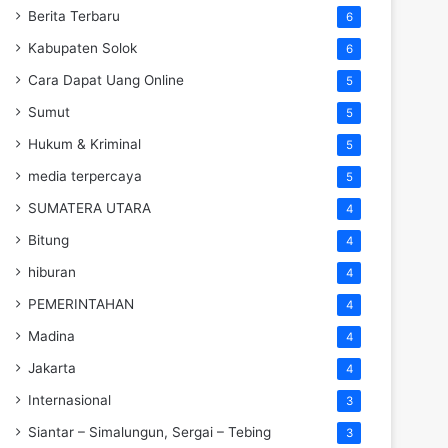
Berita Terbaru
6
Kabupaten Solok
6
Cara Dapat Uang Online
5
Sumut
5
Hukum & Kriminal
5
media terpercaya
5
SUMATERA UTARA
4
Bitung
4
hiburan
4
PEMERINTAHAN
4
Madina
4
Jakarta
4
Internasional
3
Siantar – Simalungun, Sergai – Tebing
3