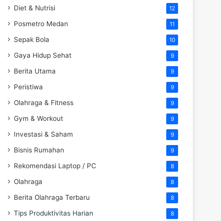
Diet & Nutrisi
12
Posmetro Medan
11
Sepak Bola
10
Gaya Hidup Sehat
9
Berita Utama
9
Peristiwa
9
Olahraga & Fitness
9
Gym & Workout
9
Investasi & Saham
9
Bisnis Rumahan
9
Rekomendasi Laptop / PC
8
Olahraga
8
Berita Olahraga Terbaru
8
Tips Produktivitas Harian
8