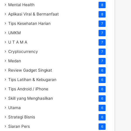
Mental Health
8
Aplikasi Viral & Bermanfaat
8
Tips Kesehatan Harian
7
UMKM
7
U T A M A
7
Cryptocurrency
7
Medan
7
Review Gadget Singkat
6
Tips Latihan & Kebugaran
6
Tips Android / iPhone
6
Skill yang Menghasilkan
6
Utama
6
Strategi Bisnis
6
Siaran Pers
6