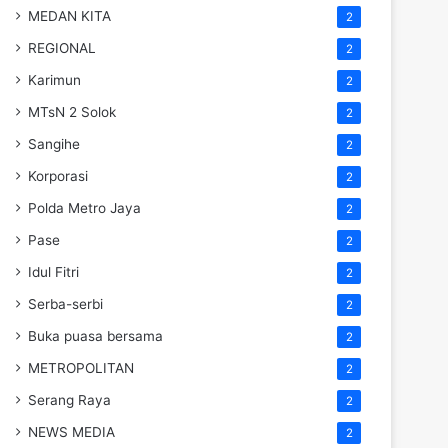
MEDAN KITA
2
REGIONAL
2
Karimun
2
MTsN 2 Solok
2
Sangihe
2
Korporasi
2
Polda Metro Jaya
2
Pase
2
Idul Fitri
2
Serba-serbi
2
Buka puasa bersama
2
METROPOLITAN
2
Serang Raya
2
NEWS MEDIA
2