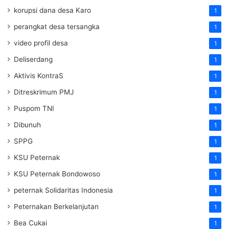
korupsi dana desa Karo
1
perangkat desa tersangka
1
video profil desa
1
Deliserdang
1
Aktivis KontraS
1
Ditreskrimum PMJ
1
Puspom TNI
1
Dibunuh
1
SPPG
1
KSU Peternak
1
KSU Peternak Bondowoso
1
peternak Solidaritas Indonesia
1
Peternakan Berkelanjutan
1
Bea Cukai
1