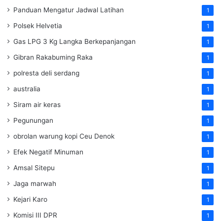
Panduan Mengatur Jadwal Latihan
1
Polsek Helvetia
1
Gas LPG 3 Kg Langka Berkepanjangan
1
Gibran Rakabuming Raka
1
polresta deli serdang
1
australia
1
Siram air keras
1
Pegunungan
1
obrolan warung kopi Ceu Denok
1
Efek Negatif Minuman
1
Amsal Sitepu
1
Jaga marwah
1
Kejari Karo
1
Komisi III DPR
1