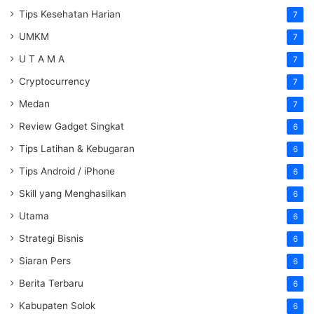
Tips Kesehatan Harian
7
UMKM
7
U T A M A
7
Cryptocurrency
7
Medan
7
Review Gadget Singkat
6
Tips Latihan & Kebugaran
6
Tips Android / iPhone
6
Skill yang Menghasilkan
6
Utama
6
Strategi Bisnis
6
Siaran Pers
6
Berita Terbaru
6
Kabupaten Solok
6