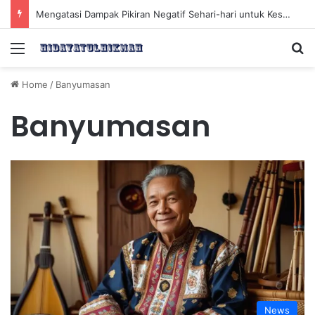
Mengatasi Dampak Pikiran Negatif Sehari-hari untuk Kesehatan Mental yang Lebih Baik
Menu
Se
Home
/
Banyumasan
Banyumasan
News