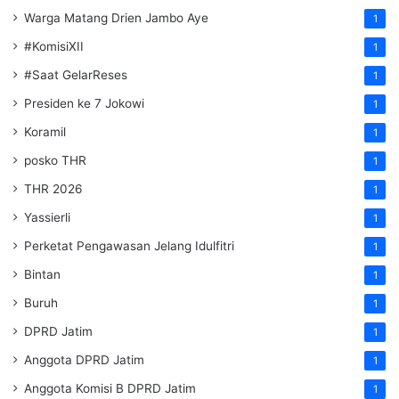
Warga Matang Drien Jambo Aye
1
#KomisiXII
1
#Saat GelarReses
1
Presiden ke 7 Jokowi
1
Koramil
1
posko THR
1
THR 2026
1
Yassierli
1
Perketat Pengawasan Jelang Idulfitri
1
Bintan
1
Buruh
1
DPRD Jatim
1
Anggota DPRD Jatim
1
Anggota Komisi B DPRD Jatim
1