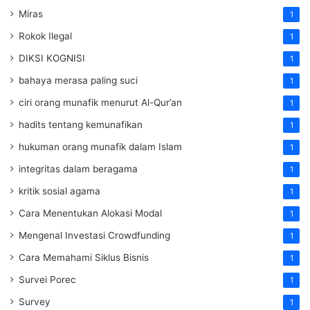
Miras
1
Rokok Ilegal
1
DIKSI KOGNISI
1
bahaya merasa paling suci
1
ciri orang munafik menurut Al-Qur’an
1
hadits tentang kemunafikan
1
hukuman orang munafik dalam Islam
1
integritas dalam beragama
1
kritik sosial agama
1
Cara Menentukan Alokasi Modal
1
Mengenal Investasi Crowdfunding
1
Cara Memahami Siklus Bisnis
1
Survei Porec
1
Survey
1