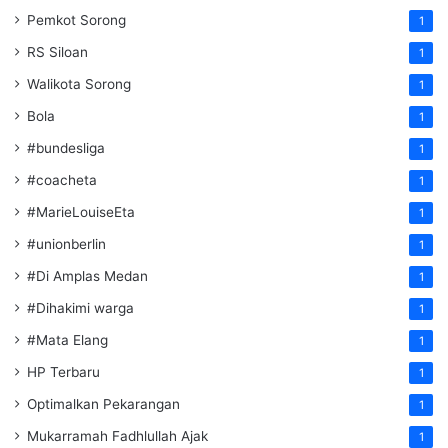
Pemkot Sorong
1
RS Siloan
1
Walikota Sorong
1
Bola
1
#bundesliga
1
#coacheta
1
#MarieLouiseEta
1
#unionberlin
1
#Di Amplas Medan
1
#Dihakimi warga
1
#Mata Elang
1
HP Terbaru
1
Optimalkan Pekarangan
1
Mukarramah Fadhlullah Ajak
1