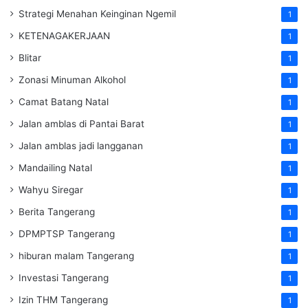
Strategi Menahan Keinginan Ngemil
1
KETENAGAKERJAAN
1
Blitar
1
Zonasi Minuman Alkohol
1
Camat Batang Natal
1
Jalan amblas di Pantai Barat
1
Jalan amblas jadi langganan
1
Mandailing Natal
1
Wahyu Siregar
1
Berita Tangerang
1
DPMPTSP Tangerang
1
hiburan malam Tangerang
1
Investasi Tangerang
1
Izin THM Tangerang
1