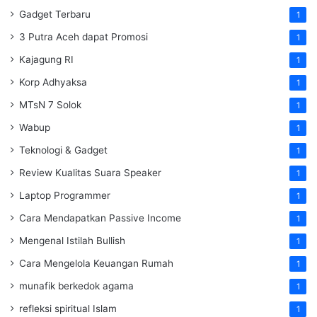
Gadget Terbaru
1
3 Putra Aceh dapat Promosi
1
Kajagung RI
1
Korp Adhyaksa
1
MTsN 7 Solok
1
Wabup
1
Teknologi & Gadget
1
Review Kualitas Suara Speaker
1
Laptop Programmer
1
Cara Mendapatkan Passive Income
1
Mengenal Istilah Bullish
1
Cara Mengelola Keuangan Rumah
1
munafik berkedok agama
1
refleksi spiritual Islam
1