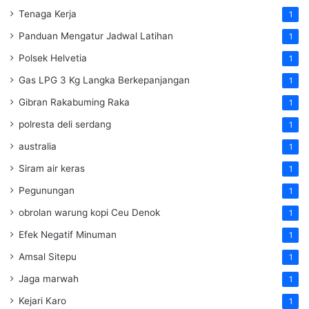
Tenaga Kerja
1
Panduan Mengatur Jadwal Latihan
1
Polsek Helvetia
1
Gas LPG 3 Kg Langka Berkepanjangan
1
Gibran Rakabuming Raka
1
polresta deli serdang
1
australia
1
Siram air keras
1
Pegunungan
1
obrolan warung kopi Ceu Denok
1
Efek Negatif Minuman
1
Amsal Sitepu
1
Jaga marwah
1
Kejari Karo
1