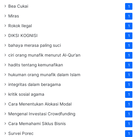
Bea Cukai
1
Miras
1
Rokok Ilegal
1
DIKSI KOGNISI
1
bahaya merasa paling suci
1
ciri orang munafik menurut Al-Qur’an
1
hadits tentang kemunafikan
1
hukuman orang munafik dalam Islam
1
integritas dalam beragama
1
kritik sosial agama
1
Cara Menentukan Alokasi Modal
1
Mengenal Investasi Crowdfunding
1
Cara Memahami Siklus Bisnis
1
Survei Porec
1