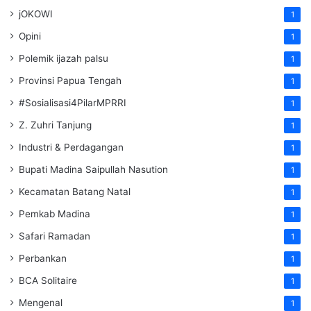
jOKOWI
1
Opini
1
Polemik ijazah palsu
1
Provinsi Papua Tengah
1
#Sosialisasi4PilarMPRRI
1
Z. Zuhri Tanjung
1
Industri & Perdagangan
1
Bupati Madina Saipullah Nasution
1
Kecamatan Batang Natal
1
Pemkab Madina
1
Safari Ramadan
1
Perbankan
1
BCA Solitaire
1
Mengenal
1