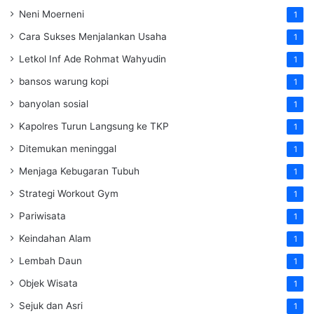
Neni Moerneni
1
Cara Sukses Menjalankan Usaha
1
Letkol Inf Ade Rohmat Wahyudin
1
bansos warung kopi
1
banyolan sosial
1
Kapolres Turun Langsung ke TKP
1
Ditemukan meninggal
1
Menjaga Kebugaran Tubuh
1
Strategi Workout Gym
1
Pariwisata
1
Keindahan Alam
1
Lembah Daun
1
Objek Wisata
1
Sejuk dan Asri
1