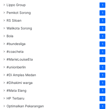
Lippo Group
1
Pemkot Sorong
1
RS Siloan
1
Walikota Sorong
1
Bola
1
#bundesliga
1
#coacheta
1
#MarieLouiseEta
1
#unionberlin
1
#Di Amplas Medan
1
#Dihakimi warga
1
#Mata Elang
1
HP Terbaru
1
Optimalkan Pekarangan
1