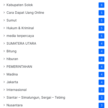
Kabupaten Solok
6
Cara Dapat Uang Online
5
Sumut
5
Hukum & Kriminal
5
media terpercaya
5
SUMATERA UTARA
4
Bitung
4
hiburan
4
PEMERINTAHAN
4
Madina
4
Jakarta
4
Internasional
3
Siantar – Simalungun, Sergai – Tebing
3
Nusantara
3