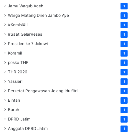
Jamu Wagub Aceh
1
Warga Matang Drien Jambo Aye
1
#KomisiXII
1
#Saat GelarReses
1
Presiden ke 7 Jokowi
1
Koramil
1
posko THR
1
THR 2026
1
Yassierli
1
Perketat Pengawasan Jelang Idulfitri
1
Bintan
1
Buruh
1
DPRD Jatim
1
Anggota DPRD Jatim
1