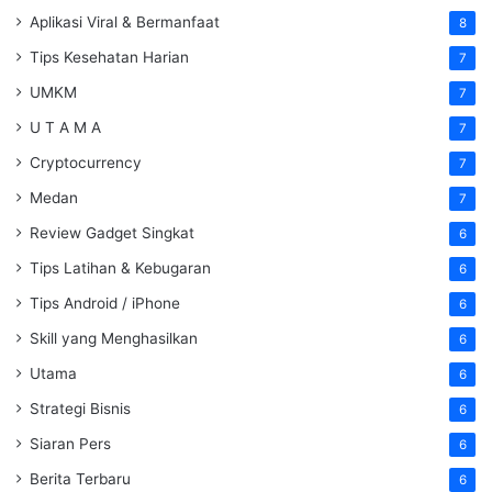
Aplikasi Viral & Bermanfaat
8
Tips Kesehatan Harian
7
UMKM
7
U T A M A
7
Cryptocurrency
7
Medan
7
Review Gadget Singkat
6
Tips Latihan & Kebugaran
6
Tips Android / iPhone
6
Skill yang Menghasilkan
6
Utama
6
Strategi Bisnis
6
Siaran Pers
6
Berita Terbaru
6