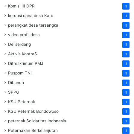
Komisi III DPR
1
korupsi dana desa Karo
1
perangkat desa tersangka
1
video profil desa
1
Deliserdang
1
Aktivis KontraS
1
Ditreskrimum PMJ
1
Puspom TNI
1
Dibunuh
1
SPPG
1
KSU Peternak
1
KSU Peternak Bondowoso
1
peternak Solidaritas Indonesia
1
Peternakan Berkelanjutan
1