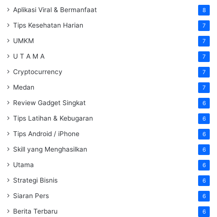
Aplikasi Viral & Bermanfaat
8
Tips Kesehatan Harian
7
UMKM
7
U T A M A
7
Cryptocurrency
7
Medan
7
Review Gadget Singkat
6
Tips Latihan & Kebugaran
6
Tips Android / iPhone
6
Skill yang Menghasilkan
6
Utama
6
Strategi Bisnis
6
Siaran Pers
6
Berita Terbaru
6