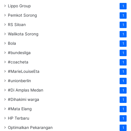
Lippo Group
1
Pemkot Sorong
1
RS Siloan
1
Walikota Sorong
1
Bola
1
#bundesliga
1
#coacheta
1
#MarieLouiseEta
1
#unionberlin
1
#Di Amplas Medan
1
#Dihakimi warga
1
#Mata Elang
1
HP Terbaru
1
Optimalkan Pekarangan
1