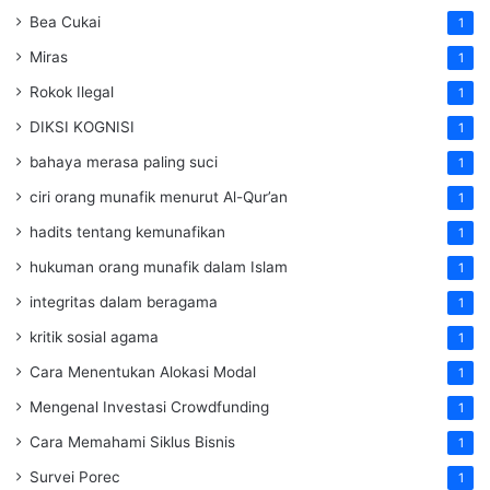
Bea Cukai
1
Miras
1
Rokok Ilegal
1
DIKSI KOGNISI
1
bahaya merasa paling suci
1
ciri orang munafik menurut Al-Qur’an
1
hadits tentang kemunafikan
1
hukuman orang munafik dalam Islam
1
integritas dalam beragama
1
kritik sosial agama
1
Cara Menentukan Alokasi Modal
1
Mengenal Investasi Crowdfunding
1
Cara Memahami Siklus Bisnis
1
Survei Porec
1