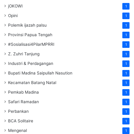
jOKOWI
1
Opini
1
Polemik ijazah palsu
1
Provinsi Papua Tengah
1
#Sosialisasi4PilarMPRRI
1
Z. Zuhri Tanjung
1
Industri & Perdagangan
1
Bupati Madina Saipullah Nasution
1
Kecamatan Batang Natal
1
Pemkab Madina
1
Safari Ramadan
1
Perbankan
1
BCA Solitaire
1
Mengenal
1