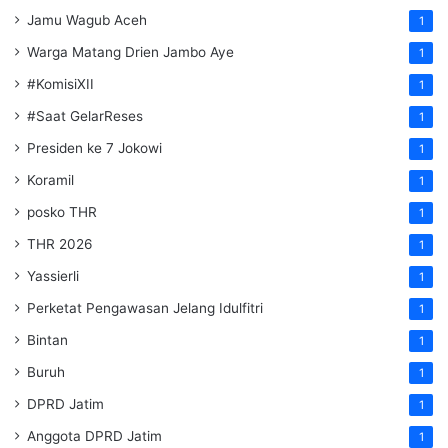
Jamu Wagub Aceh
1
Warga Matang Drien Jambo Aye
1
#KomisiXII
1
#Saat GelarReses
1
Presiden ke 7 Jokowi
1
Koramil
1
posko THR
1
THR 2026
1
Yassierli
1
Perketat Pengawasan Jelang Idulfitri
1
Bintan
1
Buruh
1
DPRD Jatim
1
Anggota DPRD Jatim
1