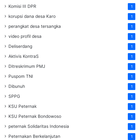
Komisi III DPR
1
korupsi dana desa Karo
1
perangkat desa tersangka
1
video profil desa
1
Deliserdang
1
Aktivis KontraS
1
Ditreskrimum PMJ
1
Puspom TNI
1
Dibunuh
1
SPPG
1
KSU Peternak
1
KSU Peternak Bondowoso
1
peternak Solidaritas Indonesia
1
Peternakan Berkelanjutan
1