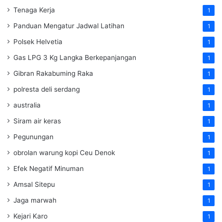
Tenaga Kerja
1
Panduan Mengatur Jadwal Latihan
1
Polsek Helvetia
1
Gas LPG 3 Kg Langka Berkepanjangan
1
Gibran Rakabuming Raka
1
polresta deli serdang
1
australia
1
Siram air keras
1
Pegunungan
1
obrolan warung kopi Ceu Denok
1
Efek Negatif Minuman
1
Amsal Sitepu
1
Jaga marwah
1
Kejari Karo
1