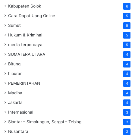
Kabupaten Solok
6
Cara Dapat Uang Online
5
Sumut
5
Hukum & Kriminal
5
media terpercaya
5
SUMATERA UTARA
4
Bitung
4
hiburan
4
PEMERINTAHAN
4
Madina
4
Jakarta
4
Internasional
3
Siantar – Simalungun, Sergai – Tebing
3
Nusantara
3