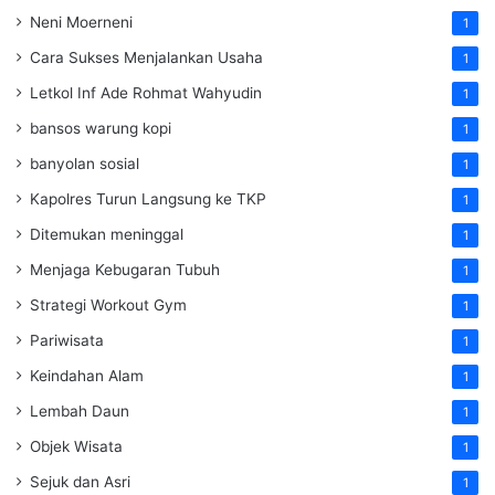
Neni Moerneni
1
Cara Sukses Menjalankan Usaha
1
Letkol Inf Ade Rohmat Wahyudin
1
bansos warung kopi
1
banyolan sosial
1
Kapolres Turun Langsung ke TKP
1
Ditemukan meninggal
1
Menjaga Kebugaran Tubuh
1
Strategi Workout Gym
1
Pariwisata
1
Keindahan Alam
1
Lembah Daun
1
Objek Wisata
1
Sejuk dan Asri
1