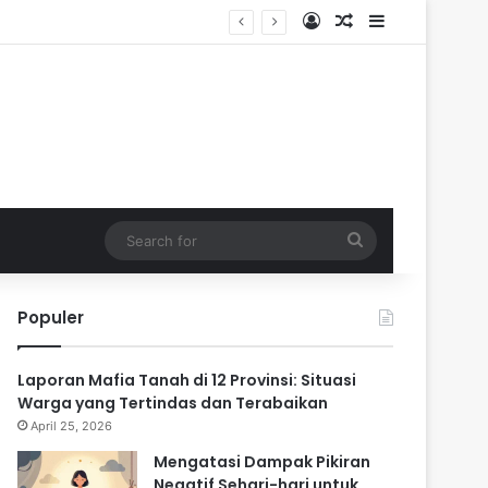
Log In
Random Article
Sidebar
ik
Search
for
Populer
Laporan Mafia Tanah di 12 Provinsi: Situasi
Warga yang Tertindas dan Terabaikan
April 25, 2026
Mengatasi Dampak Pikiran
Negatif Sehari-hari untuk