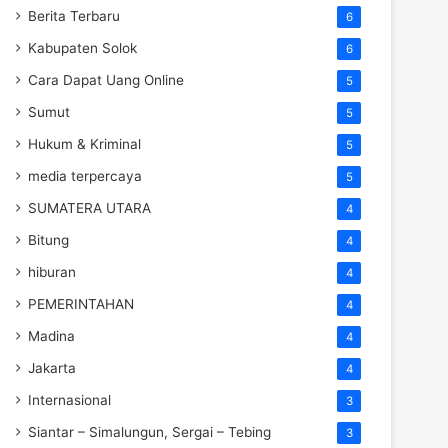
Berita Terbaru
6
Kabupaten Solok
6
Cara Dapat Uang Online
5
Sumut
5
Hukum & Kriminal
5
media terpercaya
5
SUMATERA UTARA
4
Bitung
4
hiburan
4
PEMERINTAHAN
4
Madina
4
Jakarta
4
Internasional
3
Siantar – Simalungun, Sergai – Tebing
3