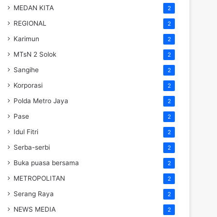
MEDAN KITA
2
REGIONAL
2
Karimun
2
MTsN 2 Solok
2
Sangihe
2
Korporasi
2
Polda Metro Jaya
2
Pase
2
Idul Fitri
2
Serba-serbi
2
Buka puasa bersama
2
METROPOLITAN
2
Serang Raya
2
NEWS MEDIA
2