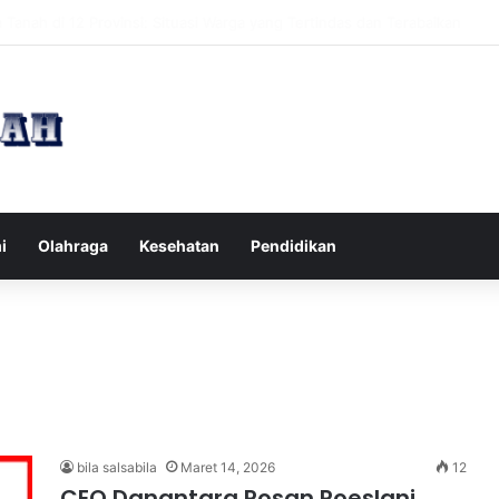
pak Pikiran Negatif Sehari-hari untuk Kesehatan Mental yang Lebih Ba
i
Olahraga
Kesehatan
Pendidikan
bila salsabila
Maret 14, 2026
12
CEO Danantara Rosan Roeslani