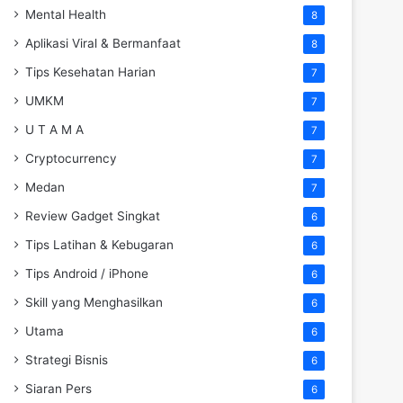
Mental Health
8
Aplikasi Viral & Bermanfaat
8
Tips Kesehatan Harian
7
UMKM
7
U T A M A
7
Cryptocurrency
7
Medan
7
Review Gadget Singkat
6
Tips Latihan & Kebugaran
6
Tips Android / iPhone
6
Skill yang Menghasilkan
6
Utama
6
Strategi Bisnis
6
Siaran Pers
6