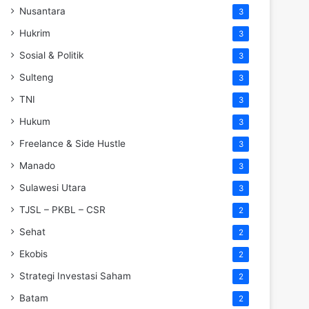
Nusantara
3
Hukrim
3
Sosial & Politik
3
Sulteng
3
TNI
3
Hukum
3
Freelance & Side Hustle
3
Manado
3
Sulawesi Utara
3
TJSL – PKBL – CSR
2
Sehat
2
Ekobis
2
Strategi Investasi Saham
2
Batam
2