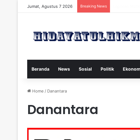
Jumat, Agustus 7 2026
Breaking News
Mengatasi Dam
Beranda
News
Sosial
Politik
Ekonom
Home
/
Danantara
Danantara