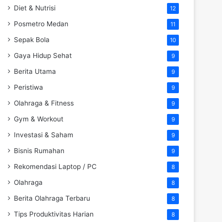
Diet & Nutrisi
12
Posmetro Medan
11
Sepak Bola
10
Gaya Hidup Sehat
9
Berita Utama
9
Peristiwa
9
Olahraga & Fitness
9
Gym & Workout
9
Investasi & Saham
9
Bisnis Rumahan
9
Rekomendasi Laptop / PC
8
Olahraga
8
Berita Olahraga Terbaru
8
Tips Produktivitas Harian
8