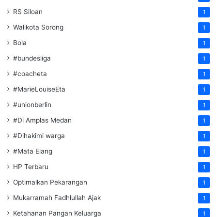
RS Siloan
1
Walikota Sorong
1
Bola
1
#bundesliga
1
#coacheta
1
#MarieLouiseEta
1
#unionberlin
1
#Di Amplas Medan
1
#Dihakimi warga
1
#Mata Elang
1
HP Terbaru
1
Optimalkan Pekarangan
1
Mukarramah Fadhlullah Ajak
1
Ketahanan Pangan Keluarga
1