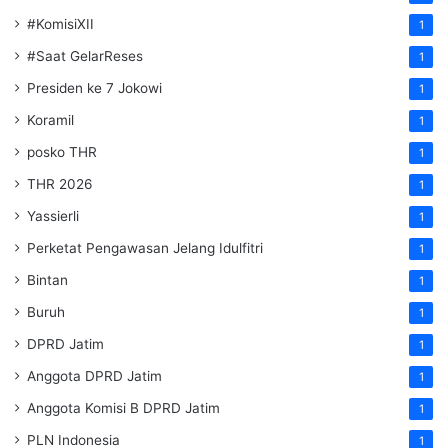
#KomisiXII
1
#Saat GelarReses
1
Presiden ke 7 Jokowi
1
Koramil
1
posko THR
1
THR 2026
1
Yassierli
1
Perketat Pengawasan Jelang Idulfitri
1
Bintan
1
Buruh
1
DPRD Jatim
1
Anggota DPRD Jatim
1
Anggota Komisi B DPRD Jatim
1
PLN Indonesia
1