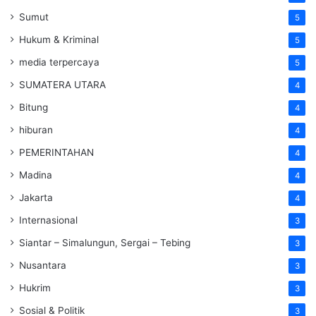
Sumut
5
Hukum & Kriminal
5
media terpercaya
5
SUMATERA UTARA
4
Bitung
4
hiburan
4
PEMERINTAHAN
4
Madina
4
Jakarta
4
Internasional
3
Siantar – Simalungun, Sergai – Tebing
3
Nusantara
3
Hukrim
3
Sosial & Politik
3