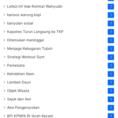
Letkol Inf Ade Rohmat Wahyudin
1
bansos warung kopi
1
banyolan sosial
1
Kapolres Turun Langsung ke TKP
1
Ditemukan meninggal
1
Menjaga Kebugaran Tubuh
1
Strategi Workout Gym
1
Pariwisata
1
Keindahan Alam
1
Lembah Daun
1
Objek Wisata
1
Sejuk dan Asri
1
Aksi Pengeroyokan
1
BPI KPNPA RI-Aceh Kecam
1