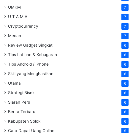
UMKM
7
U T A M A
7
Cryptocurrency
7
Medan
7
Review Gadget Singkat
6
Tips Latihan & Kebugaran
6
Tips Android / iPhone
6
Skill yang Menghasilkan
6
Utama
6
Strategi Bisnis
6
Siaran Pers
6
Berita Terbaru
6
Kabupaten Solok
6
Cara Dapat Uang Online
5