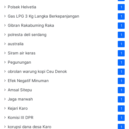
Polsek Helvetia
1
Gas LPG 3 Kg Langka Berkepanjangan
1
Gibran Rakabuming Raka
1
polresta deli serdang
1
australia
1
Siram air keras
1
Pegunungan
1
obrolan warung kopi Ceu Denok
1
Efek Negatif Minuman
1
Amsal Sitepu
1
Jaga marwah
1
Kejari Karo
1
Komisi III DPR
1
korupsi dana desa Karo
1