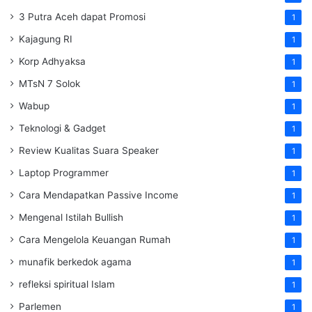
3 Putra Aceh dapat Promosi
1
Kajagung RI
1
Korp Adhyaksa
1
MTsN 7 Solok
1
Wabup
1
Teknologi & Gadget
1
Review Kualitas Suara Speaker
1
Laptop Programmer
1
Cara Mendapatkan Passive Income
1
Mengenal Istilah Bullish
1
Cara Mengelola Keuangan Rumah
1
munafik berkedok agama
1
refleksi spiritual Islam
1
Parlemen
1