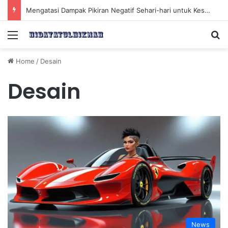
Mengatasi Dampak Pikiran Negatif Sehari-hari untuk Kesehatan Mental yang Lebih Baik
Menu
Se
Home
/
Desain
Desain
News