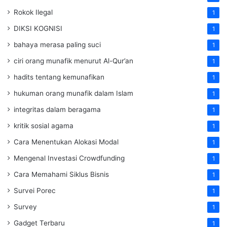
Rokok Ilegal
1
DIKSI KOGNISI
1
bahaya merasa paling suci
1
ciri orang munafik menurut Al-Qur’an
1
hadits tentang kemunafikan
1
hukuman orang munafik dalam Islam
1
integritas dalam beragama
1
kritik sosial agama
1
Cara Menentukan Alokasi Modal
1
Mengenal Investasi Crowdfunding
1
Cara Memahami Siklus Bisnis
1
Survei Porec
1
Survey
1
Gadget Terbaru
1