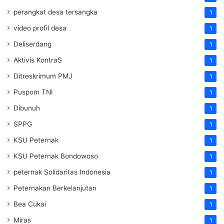
perangkat desa tersangka
1
video profil desa
1
Deliserdang
1
Aktivis KontraS
1
Ditreskrimum PMJ
1
Puspom TNI
1
Dibunuh
1
SPPG
1
KSU Peternak
1
KSU Peternak Bondowoso
1
peternak Solidaritas Indonesia
1
Peternakan Berkelanjutan
1
Bea Cukai
1
Miras
1