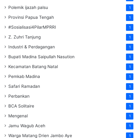
Polemik ijazah palsu
1
Provinsi Papua Tengah
1
#Sosialisasi4PilarMPRRI
1
Z. Zuhri Tanjung
1
Industri & Perdagangan
1
Bupati Madina Saipullah Nasution
1
Kecamatan Batang Natal
1
Pemkab Madina
1
Safari Ramadan
1
Perbankan
1
BCA Solitaire
1
Mengenal
1
Jamu Wagub Aceh
1
Warga Matang Drien Jambo Aye
1