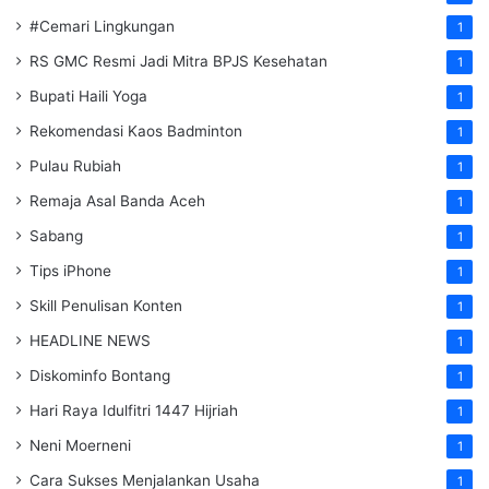
#Cemari Lingkungan
1
RS GMC Resmi Jadi Mitra BPJS Kesehatan
1
Bupati Haili Yoga
1
Rekomendasi Kaos Badminton
1
Pulau Rubiah
1
Remaja Asal Banda Aceh
1
Sabang
1
Tips iPhone
1
Skill Penulisan Konten
1
HEADLINE NEWS
1
Diskominfo Bontang
1
Hari Raya Idulfitri 1447 Hijriah
1
Neni Moerneni
1
Cara Sukses Menjalankan Usaha
1