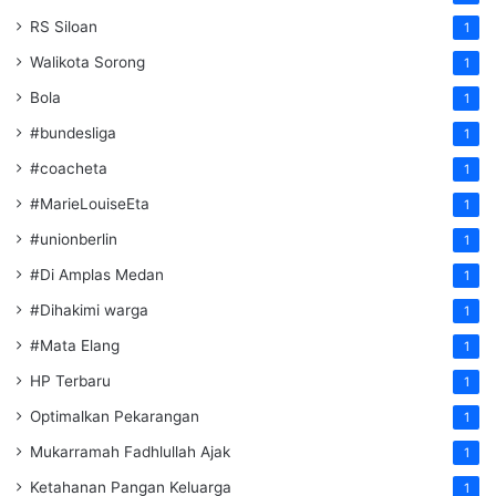
RS Siloan
1
Walikota Sorong
1
Bola
1
#bundesliga
1
#coacheta
1
#MarieLouiseEta
1
#unionberlin
1
#Di Amplas Medan
1
#Dihakimi warga
1
#Mata Elang
1
HP Terbaru
1
Optimalkan Pekarangan
1
Mukarramah Fadhlullah Ajak
1
Ketahanan Pangan Keluarga
1