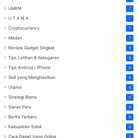
UMKM
7
U T A M A
7
Cryptocurrency
7
Medan
7
Review Gadget Singkat
6
Tips Latihan & Kebugaran
6
Tips Android / iPhone
6
Skill yang Menghasilkan
6
Utama
6
Strategi Bisnis
6
Siaran Pers
6
Berita Terbaru
6
Kabupaten Solok
6
Cara Dapat Uang Online
5