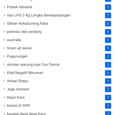
Polsek Helvetia
1
Gas LPG 3 Kg Langka Berkepanjangan
1
Gibran Rakabuming Raka
1
polresta deli serdang
1
australia
1
Siram air keras
1
Pegunungan
1
obrolan warung kopi Ceu Denok
1
Efek Negatif Minuman
1
Amsal Sitepu
1
Jaga marwah
1
Kejari Karo
1
Komisi III DPR
1
korupsi dana desa Karo
1