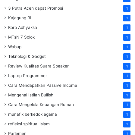
3 Putra Aceh dapat Promosi
1
Kajagung RI
1
Korp Adhyaksa
1
MTsN 7 Solok
1
Wabup
1
Teknologi & Gadget
1
Review Kualitas Suara Speaker
1
Laptop Programmer
1
Cara Mendapatkan Passive Income
1
Mengenal Istilah Bullish
1
Cara Mengelola Keuangan Rumah
1
munafik berkedok agama
1
refleksi spiritual Islam
1
Parlemen
1