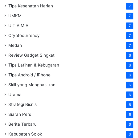
Tips Kesehatan Harian
7
UMKM
7
U T A M A
7
Cryptocurrency
7
Medan
7
Review Gadget Singkat
6
Tips Latihan & Kebugaran
6
Tips Android / iPhone
6
Skill yang Menghasilkan
6
Utama
6
Strategi Bisnis
6
Siaran Pers
6
Berita Terbaru
6
Kabupaten Solok
6