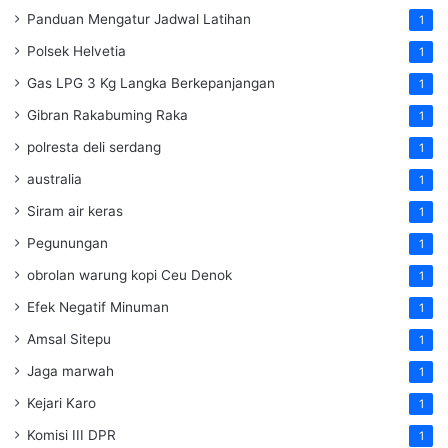
Panduan Mengatur Jadwal Latihan
1
Polsek Helvetia
1
Gas LPG 3 Kg Langka Berkepanjangan
1
Gibran Rakabuming Raka
1
polresta deli serdang
1
australia
1
Siram air keras
1
Pegunungan
1
obrolan warung kopi Ceu Denok
1
Efek Negatif Minuman
1
Amsal Sitepu
1
Jaga marwah
1
Kejari Karo
1
Komisi III DPR
1