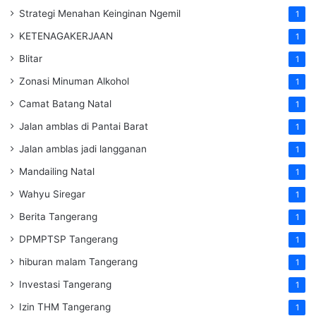
Strategi Menahan Keinginan Ngemil
1
KETENAGAKERJAAN
1
Blitar
1
Zonasi Minuman Alkohol
1
Camat Batang Natal
1
Jalan amblas di Pantai Barat
1
Jalan amblas jadi langganan
1
Mandailing Natal
1
Wahyu Siregar
1
Berita Tangerang
1
DPMPTSP Tangerang
1
hiburan malam Tangerang
1
Investasi Tangerang
1
Izin THM Tangerang
1