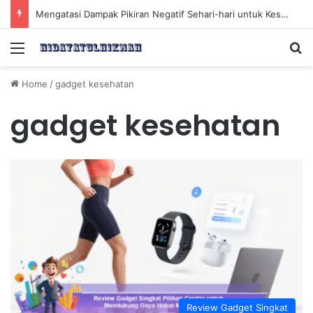
Mengatasi Dampak Pikiran Negatif Sehari-hari untuk Kesehatan Mental yang Lebih Baik
Menu
Se
Home
/
gadget kesehatan
gadget kesehatan
Review Gadget Singkat