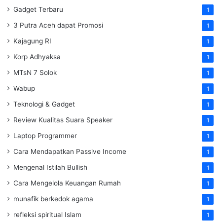
Gadget Terbaru
1
3 Putra Aceh dapat Promosi
1
Kajagung RI
1
Korp Adhyaksa
1
MTsN 7 Solok
1
Wabup
1
Teknologi & Gadget
1
Review Kualitas Suara Speaker
1
Laptop Programmer
1
Cara Mendapatkan Passive Income
1
Mengenal Istilah Bullish
1
Cara Mengelola Keuangan Rumah
1
munafik berkedok agama
1
refleksi spiritual Islam
1