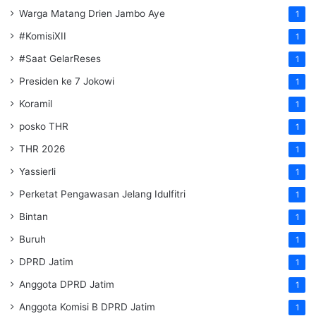
Warga Matang Drien Jambo Aye
1
#KomisiXII
1
#Saat GelarReses
1
Presiden ke 7 Jokowi
1
Koramil
1
posko THR
1
THR 2026
1
Yassierli
1
Perketat Pengawasan Jelang Idulfitri
1
Bintan
1
Buruh
1
DPRD Jatim
1
Anggota DPRD Jatim
1
Anggota Komisi B DPRD Jatim
1