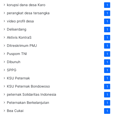
korupsi dana desa Karo
1
perangkat desa tersangka
1
video profil desa
1
Deliserdang
1
Aktivis KontraS
1
Ditreskrimum PMJ
1
Puspom TNI
1
Dibunuh
1
SPPG
1
KSU Peternak
1
KSU Peternak Bondowoso
1
peternak Solidaritas Indonesia
1
Peternakan Berkelanjutan
1
Bea Cukai
1