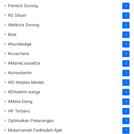
Pemkot Sorong
1
RS Siloan
1
Walikota Sorong
1
Bola
1
#bundesliga
1
#coacheta
1
#MarieLouiseEta
1
#unionberlin
1
#Di Amplas Medan
1
#Dihakimi warga
1
#Mata Elang
1
HP Terbaru
1
Optimalkan Pekarangan
1
Mukarramah Fadhlullah Ajak
1