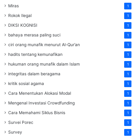
Miras
1
Rokok Ilegal
1
DIKSI KOGNISI
1
bahaya merasa paling suci
1
ciri orang munafik menurut Al-Qur’an
1
hadits tentang kemunafikan
1
hukuman orang munafik dalam Islam
1
integritas dalam beragama
1
kritik sosial agama
1
Cara Menentukan Alokasi Modal
1
Mengenal Investasi Crowdfunding
1
Cara Memahami Siklus Bisnis
1
Survei Porec
1
Survey
1