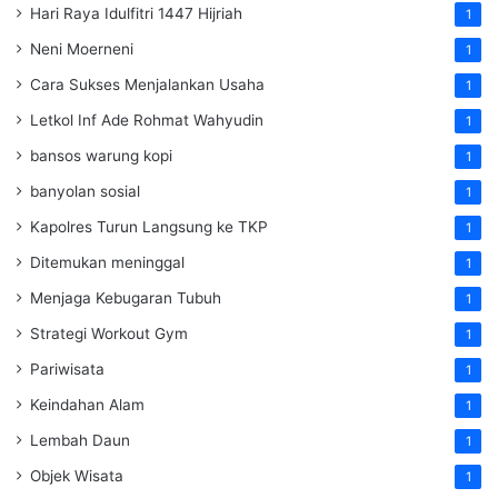
Hari Raya Idulfitri 1447 Hijriah
1
Neni Moerneni
1
Cara Sukses Menjalankan Usaha
1
Letkol Inf Ade Rohmat Wahyudin
1
bansos warung kopi
1
banyolan sosial
1
Kapolres Turun Langsung ke TKP
1
Ditemukan meninggal
1
Menjaga Kebugaran Tubuh
1
Strategi Workout Gym
1
Pariwisata
1
Keindahan Alam
1
Lembah Daun
1
Objek Wisata
1