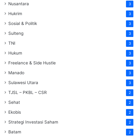
Nusantara
3
Hukrim
3
Sosial & Politik
3
Sulteng
3
TNI
3
Hukum
3
Freelance & Side Hustle
3
Manado
3
Sulawesi Utara
3
TJSL – PKBL – CSR
2
Sehat
2
Ekobis
2
Strategi Investasi Saham
2
Batam
2