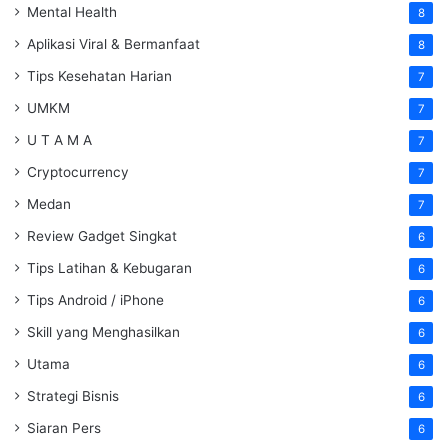
Mental Health
8
Aplikasi Viral & Bermanfaat
8
Tips Kesehatan Harian
7
UMKM
7
U T A M A
7
Cryptocurrency
7
Medan
7
Review Gadget Singkat
6
Tips Latihan & Kebugaran
6
Tips Android / iPhone
6
Skill yang Menghasilkan
6
Utama
6
Strategi Bisnis
6
Siaran Pers
6