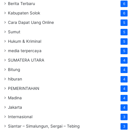
Berita Terbaru
6
Kabupaten Solok
6
Cara Dapat Uang Online
5
Sumut
5
Hukum & Kriminal
5
media terpercaya
5
SUMATERA UTARA
4
Bitung
4
hiburan
4
PEMERINTAHAN
4
Madina
4
Jakarta
4
Internasional
3
Siantar – Simalungun, Sergai – Tebing
3