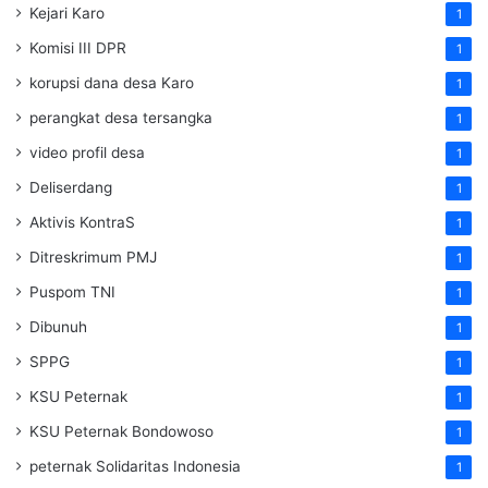
Kejari Karo
1
Komisi III DPR
1
korupsi dana desa Karo
1
perangkat desa tersangka
1
video profil desa
1
Deliserdang
1
Aktivis KontraS
1
Ditreskrimum PMJ
1
Puspom TNI
1
Dibunuh
1
SPPG
1
KSU Peternak
1
KSU Peternak Bondowoso
1
peternak Solidaritas Indonesia
1