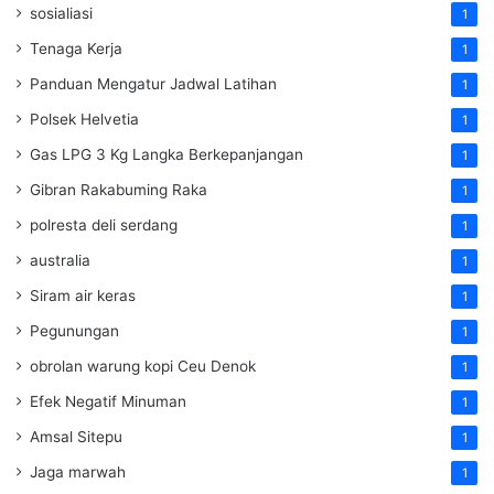
sosialiasi
1
Tenaga Kerja
1
Panduan Mengatur Jadwal Latihan
1
Polsek Helvetia
1
Gas LPG 3 Kg Langka Berkepanjangan
1
Gibran Rakabuming Raka
1
polresta deli serdang
1
australia
1
Siram air keras
1
Pegunungan
1
obrolan warung kopi Ceu Denok
1
Efek Negatif Minuman
1
Amsal Sitepu
1
Jaga marwah
1