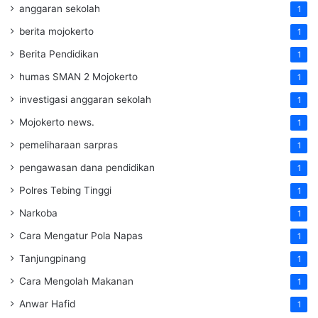
anggaran sekolah
1
berita mojokerto
1
Berita Pendidikan
1
humas SMAN 2 Mojokerto
1
investigasi anggaran sekolah
1
Mojokerto news.
1
pemeliharaan sarpras
1
pengawasan dana pendidikan
1
Polres Tebing Tinggi
1
Narkoba
1
Cara Mengatur Pola Napas
1
Tanjungpinang
1
Cara Mengolah Makanan
1
Anwar Hafid
1