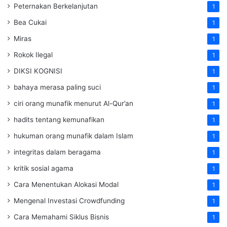
Peternakan Berkelanjutan
1
Bea Cukai
1
Miras
1
Rokok Ilegal
1
DIKSI KOGNISI
1
bahaya merasa paling suci
1
ciri orang munafik menurut Al-Qur’an
1
hadits tentang kemunafikan
1
hukuman orang munafik dalam Islam
1
integritas dalam beragama
1
kritik sosial agama
1
Cara Menentukan Alokasi Modal
1
Mengenal Investasi Crowdfunding
1
Cara Memahami Siklus Bisnis
1