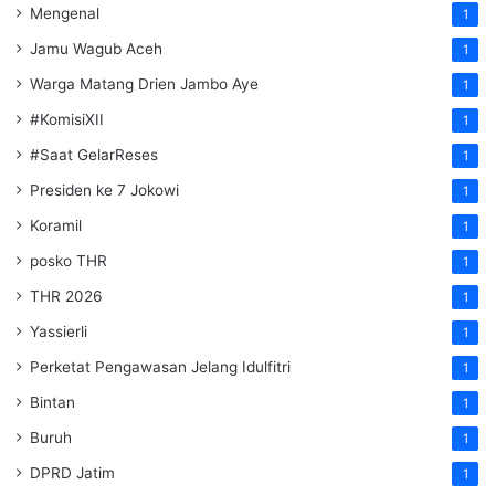
Mengenal
1
Jamu Wagub Aceh
1
Warga Matang Drien Jambo Aye
1
#KomisiXII
1
#Saat GelarReses
1
Presiden ke 7 Jokowi
1
Koramil
1
posko THR
1
THR 2026
1
Yassierli
1
Perketat Pengawasan Jelang Idulfitri
1
Bintan
1
Buruh
1
DPRD Jatim
1