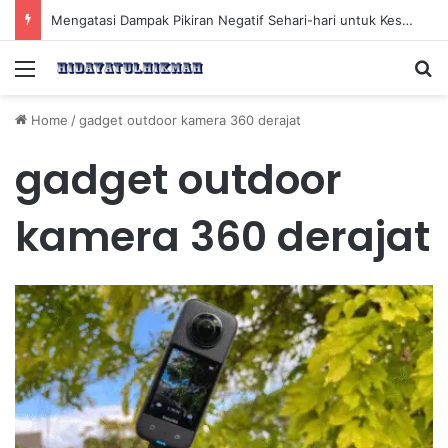
Mengatasi Dampak Pikiran Negatif Sehari-hari untuk Kesehatan Mental yang Lebih Baik
Menu
Se
Home
/
gadget outdoor kamera 360 derajat
gadget outdoor
kamera 360 derajat