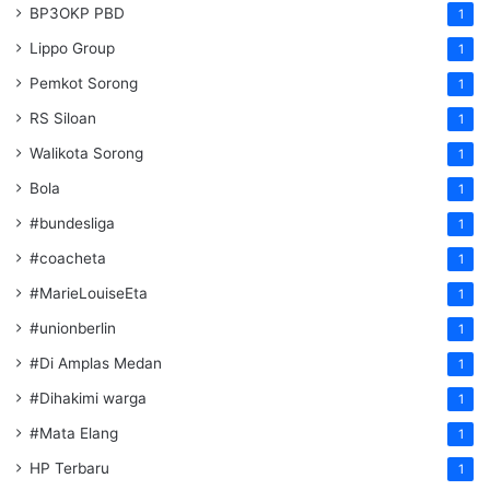
BP3OKP PBD
1
Lippo Group
1
Pemkot Sorong
1
RS Siloan
1
Walikota Sorong
1
Bola
1
#bundesliga
1
#coacheta
1
#MarieLouiseEta
1
#unionberlin
1
#Di Amplas Medan
1
#Dihakimi warga
1
#Mata Elang
1
HP Terbaru
1