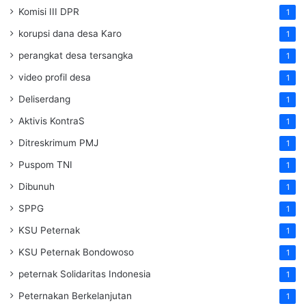
Komisi III DPR
1
korupsi dana desa Karo
1
perangkat desa tersangka
1
video profil desa
1
Deliserdang
1
Aktivis KontraS
1
Ditreskrimum PMJ
1
Puspom TNI
1
Dibunuh
1
SPPG
1
KSU Peternak
1
KSU Peternak Bondowoso
1
peternak Solidaritas Indonesia
1
Peternakan Berkelanjutan
1