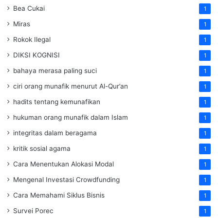
Bea Cukai
1
Miras
1
Rokok Ilegal
1
DIKSI KOGNISI
1
bahaya merasa paling suci
1
ciri orang munafik menurut Al-Qur’an
1
hadits tentang kemunafikan
1
hukuman orang munafik dalam Islam
1
integritas dalam beragama
1
kritik sosial agama
1
Cara Menentukan Alokasi Modal
1
Mengenal Investasi Crowdfunding
1
Cara Memahami Siklus Bisnis
1
Survei Porec
1