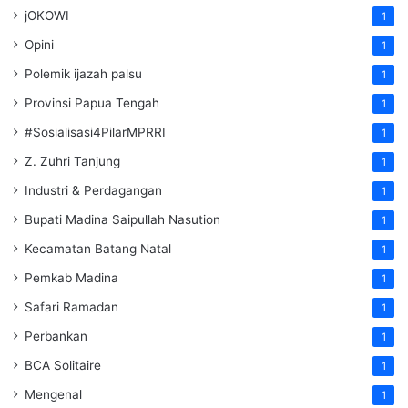
jOKOWI
1
Opini
1
Polemik ijazah palsu
1
Provinsi Papua Tengah
1
#Sosialisasi4PilarMPRRI
1
Z. Zuhri Tanjung
1
Industri & Perdagangan
1
Bupati Madina Saipullah Nasution
1
Kecamatan Batang Natal
1
Pemkab Madina
1
Safari Ramadan
1
Perbankan
1
BCA Solitaire
1
Mengenal
1