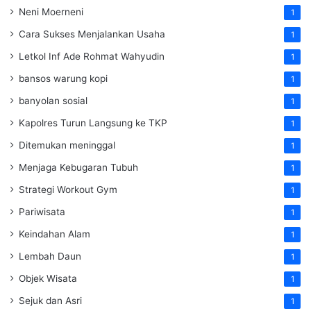
Neni Moerneni
1
Cara Sukses Menjalankan Usaha
1
Letkol Inf Ade Rohmat Wahyudin
1
bansos warung kopi
1
banyolan sosial
1
Kapolres Turun Langsung ke TKP
1
Ditemukan meninggal
1
Menjaga Kebugaran Tubuh
1
Strategi Workout Gym
1
Pariwisata
1
Keindahan Alam
1
Lembah Daun
1
Objek Wisata
1
Sejuk dan Asri
1