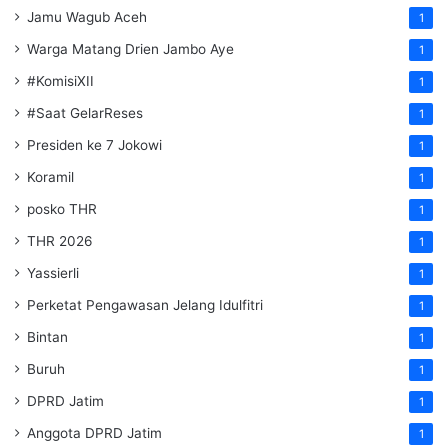
Jamu Wagub Aceh
1
Warga Matang Drien Jambo Aye
1
#KomisiXII
1
#Saat GelarReses
1
Presiden ke 7 Jokowi
1
Koramil
1
posko THR
1
THR 2026
1
Yassierli
1
Perketat Pengawasan Jelang Idulfitri
1
Bintan
1
Buruh
1
DPRD Jatim
1
Anggota DPRD Jatim
1