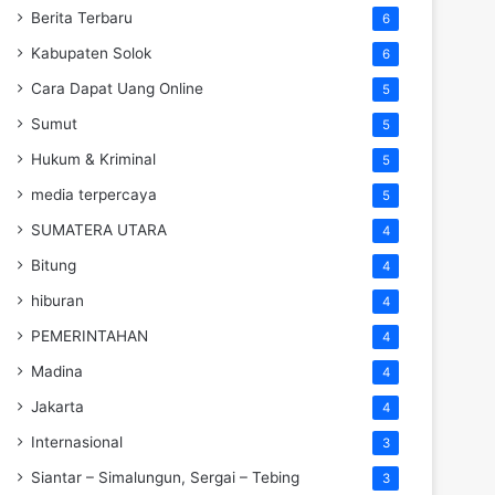
Berita Terbaru
6
Kabupaten Solok
6
Cara Dapat Uang Online
5
Sumut
5
Hukum & Kriminal
5
media terpercaya
5
SUMATERA UTARA
4
Bitung
4
hiburan
4
PEMERINTAHAN
4
Madina
4
Jakarta
4
Internasional
3
Siantar – Simalungun, Sergai – Tebing
3