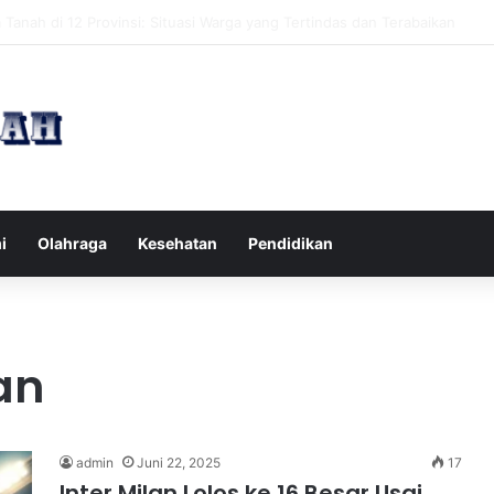
pak Pikiran Negatif Sehari-hari untuk Kesehatan Mental yang Lebih Ba
i
Olahraga
Kesehatan
Pendidikan
an
admin
Juni 22, 2025
17
Inter Milan Lolos ke 16 Besar Usai