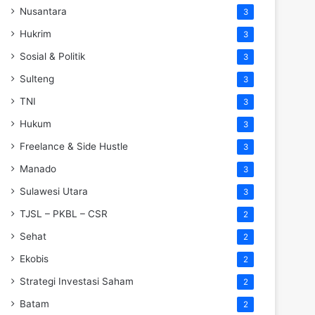
Nusantara
3
Hukrim
3
Sosial & Politik
3
Sulteng
3
TNI
3
Hukum
3
Freelance & Side Hustle
3
Manado
3
Sulawesi Utara
3
TJSL – PKBL – CSR
2
Sehat
2
Ekobis
2
Strategi Investasi Saham
2
Batam
2