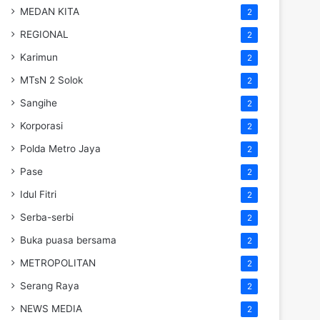
MEDAN KITA
2
REGIONAL
2
Karimun
2
MTsN 2 Solok
2
Sangihe
2
Korporasi
2
Polda Metro Jaya
2
Pase
2
Idul Fitri
2
Serba-serbi
2
Buka puasa bersama
2
METROPOLITAN
2
Serang Raya
2
NEWS MEDIA
2