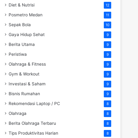
Diet & Nutrisi
12
Posmetro Medan
11
Sepak Bola
10
Gaya Hidup Sehat
9
Berita Utama
9
Peristiwa
9
Olahraga & Fitness
9
Gym & Workout
9
Investasi & Saham
9
Bisnis Rumahan
9
Rekomendasi Laptop / PC
8
Olahraga
8
Berita Olahraga Terbaru
8
Tips Produktivitas Harian
8