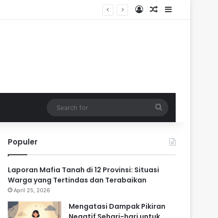
Log In
Random Article
Sidebar
ik
Search
for
Populer
Laporan Mafia Tanah di 12 Provinsi: Situasi
Warga yang Tertindas dan Terabaikan
April 25, 2026
Mengatasi Dampak Pikiran
Negatif Sehari-hari untuk