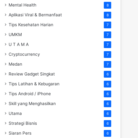
Mental Health
8
Aplikasi Viral & Bermanfaat
8
Tips Kesehatan Harian
7
UMKM
7
U T A M A
7
Cryptocurrency
7
Medan
7
Review Gadget Singkat
6
Tips Latihan & Kebugaran
6
Tips Android / iPhone
6
Skill yang Menghasilkan
6
Utama
6
Strategi Bisnis
6
Siaran Pers
6