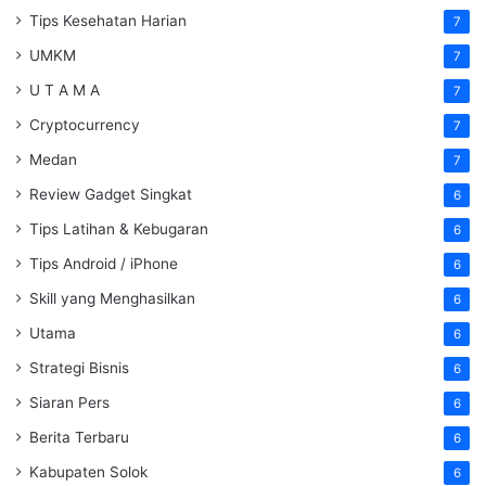
Tips Kesehatan Harian
7
UMKM
7
U T A M A
7
Cryptocurrency
7
Medan
7
Review Gadget Singkat
6
Tips Latihan & Kebugaran
6
Tips Android / iPhone
6
Skill yang Menghasilkan
6
Utama
6
Strategi Bisnis
6
Siaran Pers
6
Berita Terbaru
6
Kabupaten Solok
6