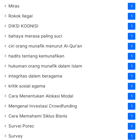
Miras
1
Rokok Ilegal
1
DIKSI KOGNISI
1
bahaya merasa paling suci
1
ciri orang munafik menurut Al-Qur’an
1
hadits tentang kemunafikan
1
hukuman orang munafik dalam Islam
1
integritas dalam beragama
1
kritik sosial agama
1
Cara Menentukan Alokasi Modal
1
Mengenal Investasi Crowdfunding
1
Cara Memahami Siklus Bisnis
1
Survei Porec
1
Survey
1