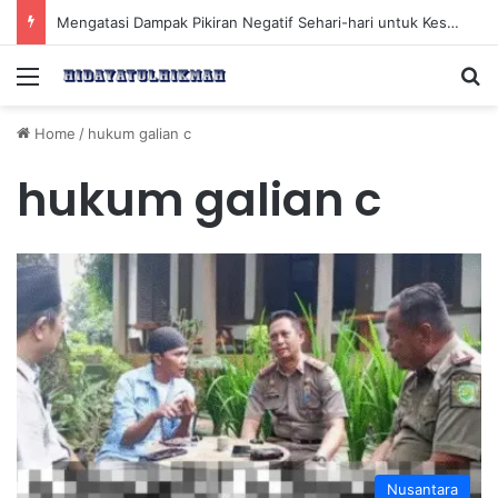
Mengatasi Dampak Pikiran Negatif Sehari-hari untuk Kesehatan Mental yang Lebih Baik
Menu
Se
Home
/
hukum galian c
hukum galian c
Nusantara