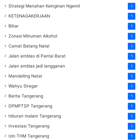
Strategi Menahan Keinginan Ngemil
1
KETENAGAKERJAAN
1
Blitar
1
Zonasi Minuman Alkohol
1
Camat Batang Natal
1
Jalan amblas di Pantai Barat
1
Jalan amblas jadi langganan
1
Mandailing Natal
1
Wahyu Siregar
1
Berita Tangerang
1
DPMPTSP Tangerang
1
hiburan malam Tangerang
1
Investasi Tangerang
1
Izin THM Tangerang
1