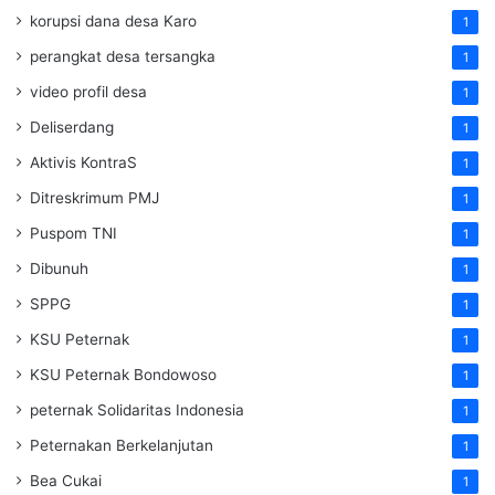
korupsi dana desa Karo
1
perangkat desa tersangka
1
video profil desa
1
Deliserdang
1
Aktivis KontraS
1
Ditreskrimum PMJ
1
Puspom TNI
1
Dibunuh
1
SPPG
1
KSU Peternak
1
KSU Peternak Bondowoso
1
peternak Solidaritas Indonesia
1
Peternakan Berkelanjutan
1
Bea Cukai
1