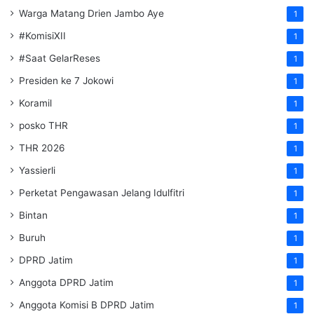
Warga Matang Drien Jambo Aye
1
#KomisiXII
1
#Saat GelarReses
1
Presiden ke 7 Jokowi
1
Koramil
1
posko THR
1
THR 2026
1
Yassierli
1
Perketat Pengawasan Jelang Idulfitri
1
Bintan
1
Buruh
1
DPRD Jatim
1
Anggota DPRD Jatim
1
Anggota Komisi B DPRD Jatim
1