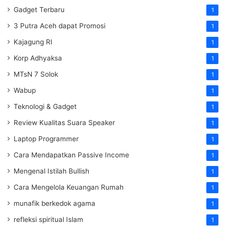
Gadget Terbaru
1
3 Putra Aceh dapat Promosi
1
Kajagung RI
1
Korp Adhyaksa
1
MTsN 7 Solok
1
Wabup
1
Teknologi & Gadget
1
Review Kualitas Suara Speaker
1
Laptop Programmer
1
Cara Mendapatkan Passive Income
1
Mengenal Istilah Bullish
1
Cara Mengelola Keuangan Rumah
1
munafik berkedok agama
1
refleksi spiritual Islam
1