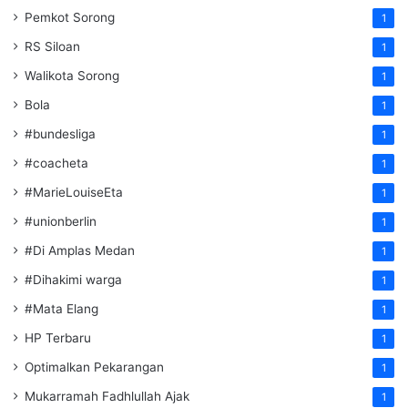
Pemkot Sorong
1
RS Siloan
1
Walikota Sorong
1
Bola
1
#bundesliga
1
#coacheta
1
#MarieLouiseEta
1
#unionberlin
1
#Di Amplas Medan
1
#Dihakimi warga
1
#Mata Elang
1
HP Terbaru
1
Optimalkan Pekarangan
1
Mukarramah Fadhlullah Ajak
1