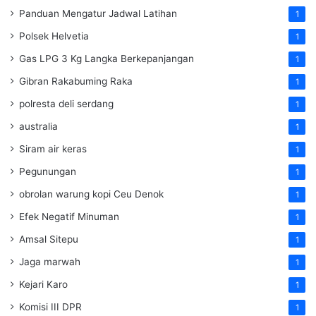
Panduan Mengatur Jadwal Latihan
1
Polsek Helvetia
1
Gas LPG 3 Kg Langka Berkepanjangan
1
Gibran Rakabuming Raka
1
polresta deli serdang
1
australia
1
Siram air keras
1
Pegunungan
1
obrolan warung kopi Ceu Denok
1
Efek Negatif Minuman
1
Amsal Sitepu
1
Jaga marwah
1
Kejari Karo
1
Komisi III DPR
1