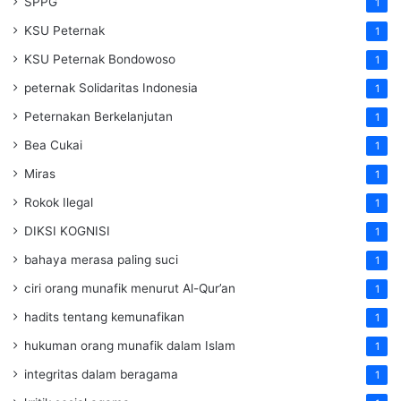
SPPG
1
KSU Peternak
1
KSU Peternak Bondowoso
1
peternak Solidaritas Indonesia
1
Peternakan Berkelanjutan
1
Bea Cukai
1
Miras
1
Rokok Ilegal
1
DIKSI KOGNISI
1
bahaya merasa paling suci
1
ciri orang munafik menurut Al-Qur’an
1
hadits tentang kemunafikan
1
hukuman orang munafik dalam Islam
1
integritas dalam beragama
1