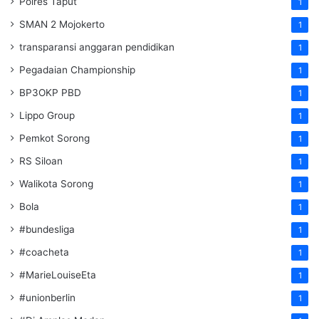
Polres Taput
1
SMAN 2 Mojokerto
1
transparansi anggaran pendidikan
1
Pegadaian Championship
1
BP3OKP PBD
1
Lippo Group
1
Pemkot Sorong
1
RS Siloan
1
Walikota Sorong
1
Bola
1
#bundesliga
1
#coacheta
1
#MarieLouiseEta
1
#unionberlin
1