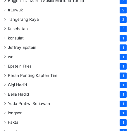
Brigjen TNI Martin Susilo Martopo Turnip
2
#Luwuk
2
Tangerang Raya
2
Kesehatan
2
konsulat
1
Jeffrey Epstein
1
wni
1
Epstein FIles
1
Peran Penting Kapten Tim
1
Gigi Hadid
1
Bella Hadid
1
Yuda Pratiwi Setiawan
1
longsor
1
Fakta
1