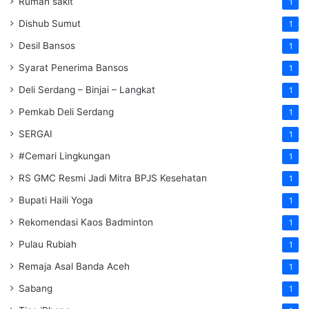
Rumah sakit
1
Dishub Sumut
1
Desil Bansos
1
Syarat Penerima Bansos
1
Deli Serdang – Binjai – Langkat
1
Pemkab Deli Serdang
1
SERGAI
1
#Cemari Lingkungan
1
RS GMC Resmi Jadi Mitra BPJS Kesehatan
1
Bupati Haili Yoga
1
Rekomendasi Kaos Badminton
1
Pulau Rubiah
1
Remaja Asal Banda Aceh
1
Sabang
1