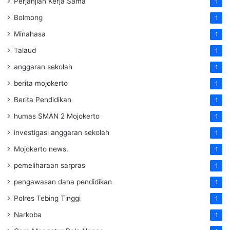
Perjanjian Kerja Sama
1
Bolmong
1
Minahasa
1
Talaud
1
anggaran sekolah
1
berita mojokerto
1
Berita Pendidikan
1
humas SMAN 2 Mojokerto
1
investigasi anggaran sekolah
1
Mojokerto news.
1
pemeliharaan sarpras
1
pengawasan dana pendidikan
1
Polres Tebing Tinggi
1
Narkoba
1