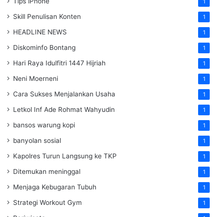
Tips iPhone
1
Skill Penulisan Konten
1
HEADLINE NEWS
1
Diskominfo Bontang
1
Hari Raya Idulfitri 1447 Hijriah
1
Neni Moerneni
1
Cara Sukses Menjalankan Usaha
1
Letkol Inf Ade Rohmat Wahyudin
1
bansos warung kopi
1
banyolan sosial
1
Kapolres Turun Langsung ke TKP
1
Ditemukan meninggal
1
Menjaga Kebugaran Tubuh
1
Strategi Workout Gym
1