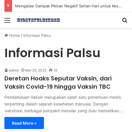
Mengatasi Dampak Pikiran Negatif Sehari-hari untuk Kesehatan Mental yang Lebih Baik
Menu
Se
Home
/
Informasi Palsu
Informasi Palsu
admin
Mei 25, 2025
19
Deretan Hoaks Seputar Vaksin, dari
Vaksin Covid-19 hingga Vaksin TBC
Pendahuluan Vaksin merupakan salah satu penemuan medis
terpenting dalam sejarah kesehatan manusia. Dengan
vaksinasi, berbagai penyakit menular yang dulu mematikan…
Read More »