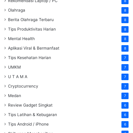
Rekomendasi Laptop / PC
8
Olahraga
8
Berita Olahraga Terbaru
8
Tips Produktivitas Harian
8
Mental Health
8
Aplikasi Viral & Bermanfaat
8
Tips Kesehatan Harian
7
UMKM
7
U T A M A
7
Cryptocurrency
7
Medan
7
Review Gadget Singkat
6
Tips Latihan & Kebugaran
6
Tips Android / iPhone
6