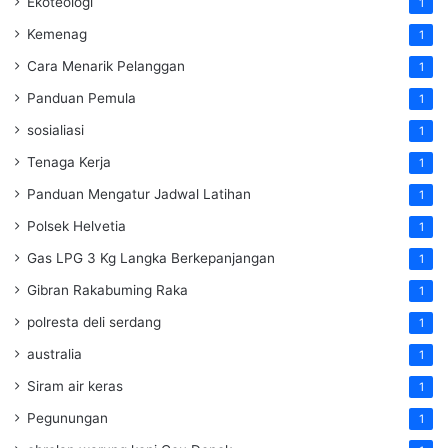
Ekoteologi
1
Kemenag
1
Cara Menarik Pelanggan
1
Panduan Pemula
1
sosialiasi
1
Tenaga Kerja
1
Panduan Mengatur Jadwal Latihan
1
Polsek Helvetia
1
Gas LPG 3 Kg Langka Berkepanjangan
1
Gibran Rakabuming Raka
1
polresta deli serdang
1
australia
1
Siram air keras
1
Pegunungan
1