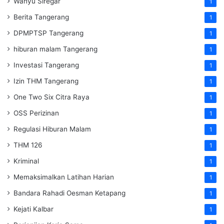
Wahyu Siregar
1
Berita Tangerang
1
DPMPTSP Tangerang
1
hiburan malam Tangerang
1
Investasi Tangerang
1
Izin THM Tangerang
1
One Two Six Citra Raya
1
OSS Perizinan
1
Regulasi Hiburan Malam
1
THM 126
1
Kriminal
1
Memaksimalkan Latihan Harian
1
Bandara Rahadi Oesman Ketapang
1
Kejati Kalbar
1