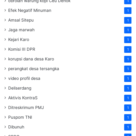
obrolan warung kopi Ceu Denok
1
Efek Negatif Minuman
1
Amsal Sitepu
1
Jaga marwah
1
Kejari Karo
1
Komisi III DPR
1
korupsi dana desa Karo
1
perangkat desa tersangka
1
video profil desa
1
Deliserdang
1
Aktivis KontraS
1
Ditreskrimum PMJ
1
Puspom TNI
1
Dibunuh
1