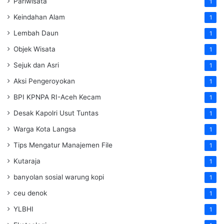
Pariwisata
1
Keindahan Alam
1
Lembah Daun
1
Objek Wisata
1
Sejuk dan Asri
1
Aksi Pengeroyokan
1
BPI KPNPA RI-Aceh Kecam
1
Desak Kapolri Usut Tuntas
1
Warga Kota Langsa
1
Tips Mengatur Manajemen File
1
Kutaraja
1
banyolan sosial warung kopi
1
ceu denok
1
YLBHI
1