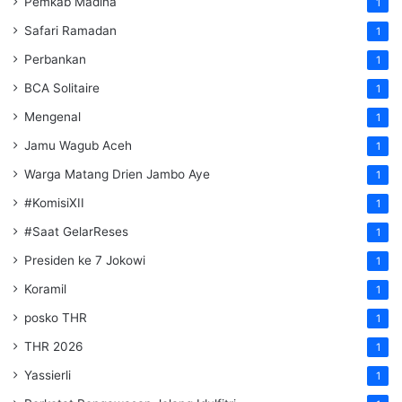
Pemkab Madina
1
Safari Ramadan
1
Perbankan
1
BCA Solitaire
1
Mengenal
1
Jamu Wagub Aceh
1
Warga Matang Drien Jambo Aye
1
#KomisiXII
1
#Saat GelarReses
1
Presiden ke 7 Jokowi
1
Koramil
1
posko THR
1
THR 2026
1
Yassierli
1