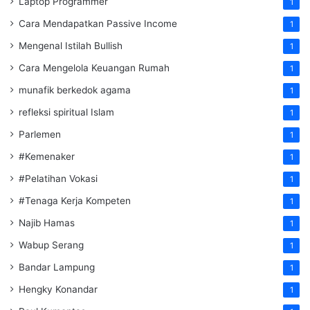
Laptop Programmer
1
Cara Mendapatkan Passive Income
1
Mengenal Istilah Bullish
1
Cara Mengelola Keuangan Rumah
1
munafik berkedok agama
1
refleksi spiritual Islam
1
Parlemen
1
#Kemenaker
1
#Pelatihan Vokasi
1
#Tenaga Kerja Kompeten
1
Najib Hamas
1
Wabup Serang
1
Bandar Lampung
1
Hengky Konandar
1