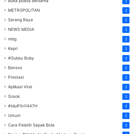
Buka puasa bersama
2
METROPOLITAN
2
Serang Raya
2
NEWS MEDIA
2
mbg
2
Kepri
2
#Gubsu Boby
2
Bansos
2
Prestasi
2
Aplikasi Viral
2
Sosok
2
#IdulFitri1447H
2
Umum
2
Cara Pelatih Sepak Bola
2