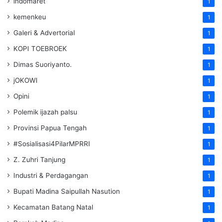
indomaret
1
kemenkeu
1
Galeri & Advertorial
1
KOPI TOEBROEK
1
Dimas Suoriyanto.
1
jOKOWI
1
Opini
1
Polemik ijazah palsu
1
Provinsi Papua Tengah
1
#Sosialisasi4PilarMPRRI
1
Z. Zuhri Tanjung
1
Industri & Perdagangan
1
Bupati Madina Saipullah Nasution
1
Kecamatan Batang Natal
1