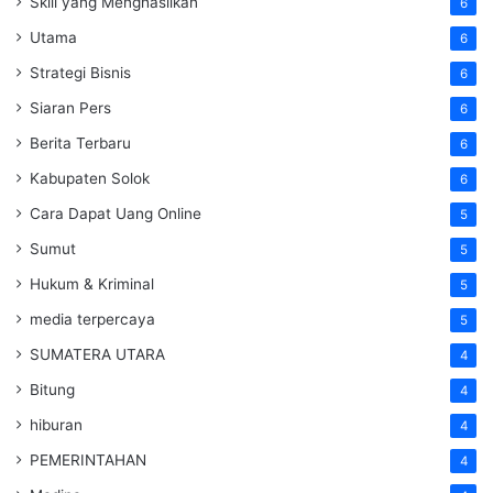
Skill yang Menghasilkan
6
Utama
6
Strategi Bisnis
6
Siaran Pers
6
Berita Terbaru
6
Kabupaten Solok
6
Cara Dapat Uang Online
5
Sumut
5
Hukum & Kriminal
5
media terpercaya
5
SUMATERA UTARA
4
Bitung
4
hiburan
4
PEMERINTAHAN
4