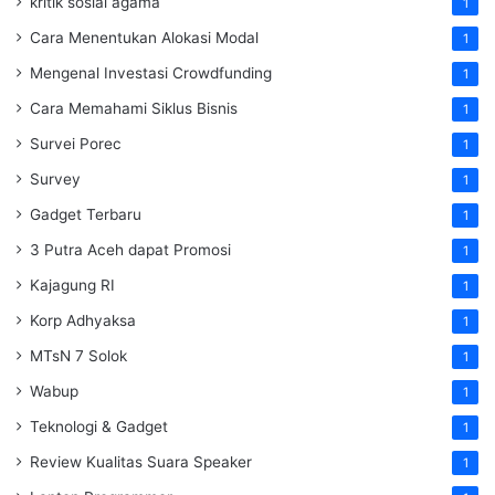
kritik sosial agama
1
Cara Menentukan Alokasi Modal
1
Mengenal Investasi Crowdfunding
1
Cara Memahami Siklus Bisnis
1
Survei Porec
1
Survey
1
Gadget Terbaru
1
3 Putra Aceh dapat Promosi
1
Kajagung RI
1
Korp Adhyaksa
1
MTsN 7 Solok
1
Wabup
1
Teknologi & Gadget
1
Review Kualitas Suara Speaker
1