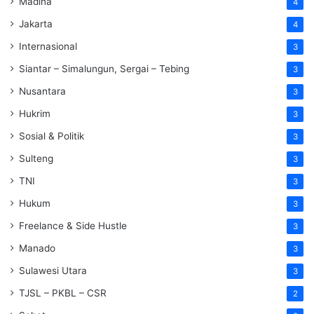
Madina
4
Jakarta
4
Internasional
3
Siantar – Simalungun, Sergai – Tebing
3
Nusantara
3
Hukrim
3
Sosial & Politik
3
Sulteng
3
TNI
3
Hukum
3
Freelance & Side Hustle
3
Manado
3
Sulawesi Utara
3
TJSL – PKBL – CSR
2