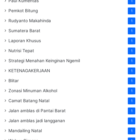
Paul Kumentas
1
Pemkot Bitung
1
Rudyanto Makahinda
1
Sumatera Barat
1
Laporan Khusus
1
Nutrisi Tepat
1
Strategi Menahan Keinginan Ngemil
1
KETENAGAKERJAAN
1
Blitar
1
Zonasi Minuman Alkohol
1
Camat Batang Natal
1
Jalan amblas di Pantai Barat
1
Jalan amblas jadi langganan
1
Mandailing Natal
1