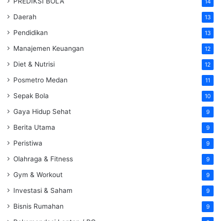
PREDIKSI BOLA
14
Daerah
13
Pendidikan
13
Manajemen Keuangan
12
Diet & Nutrisi
12
Posmetro Medan
11
Sepak Bola
10
Gaya Hidup Sehat
9
Berita Utama
9
Peristiwa
9
Olahraga & Fitness
9
Gym & Workout
9
Investasi & Saham
9
Bisnis Rumahan
9