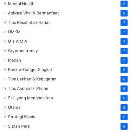
Mental Health
8
Aplikasi Viral & Bermanfaat
8
Tips Kesehatan Harian
7
UMKM
7
U T A M A
7
Cryptocurrency
7
Medan
7
Review Gadget Singkat
6
Tips Latihan & Kebugaran
6
Tips Android / iPhone
6
Skill yang Menghasilkan
6
Utama
6
Strategi Bisnis
6
Siaran Pers
6