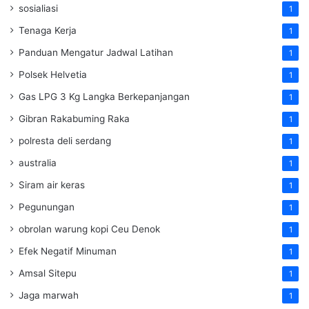
sosialiasi
1
Tenaga Kerja
1
Panduan Mengatur Jadwal Latihan
1
Polsek Helvetia
1
Gas LPG 3 Kg Langka Berkepanjangan
1
Gibran Rakabuming Raka
1
polresta deli serdang
1
australia
1
Siram air keras
1
Pegunungan
1
obrolan warung kopi Ceu Denok
1
Efek Negatif Minuman
1
Amsal Sitepu
1
Jaga marwah
1