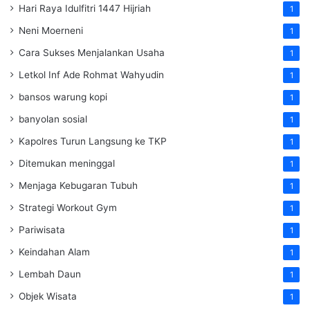
Hari Raya Idulfitri 1447 Hijriah
1
Neni Moerneni
1
Cara Sukses Menjalankan Usaha
1
Letkol Inf Ade Rohmat Wahyudin
1
bansos warung kopi
1
banyolan sosial
1
Kapolres Turun Langsung ke TKP
1
Ditemukan meninggal
1
Menjaga Kebugaran Tubuh
1
Strategi Workout Gym
1
Pariwisata
1
Keindahan Alam
1
Lembah Daun
1
Objek Wisata
1