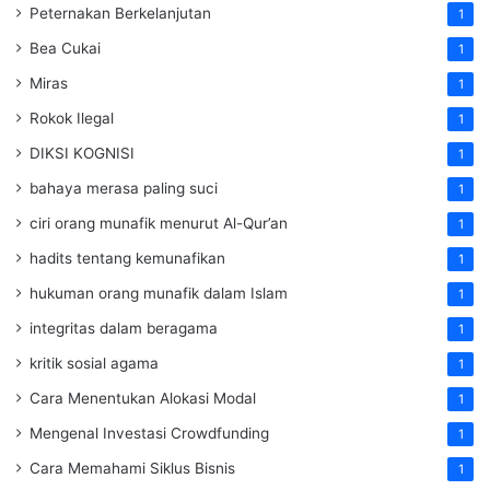
Peternakan Berkelanjutan
1
Bea Cukai
1
Miras
1
Rokok Ilegal
1
DIKSI KOGNISI
1
bahaya merasa paling suci
1
ciri orang munafik menurut Al-Qur’an
1
hadits tentang kemunafikan
1
hukuman orang munafik dalam Islam
1
integritas dalam beragama
1
kritik sosial agama
1
Cara Menentukan Alokasi Modal
1
Mengenal Investasi Crowdfunding
1
Cara Memahami Siklus Bisnis
1