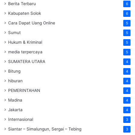
Berita Terbaru
6
Kabupaten Solok
6
Cara Dapat Uang Online
5
Sumut
5
Hukum & Kriminal
5
media terpercaya
5
SUMATERA UTARA
4
Bitung
4
hiburan
4
PEMERINTAHAN
4
Madina
4
Jakarta
4
Internasional
3
Siantar – Simalungun, Sergai – Tebing
3