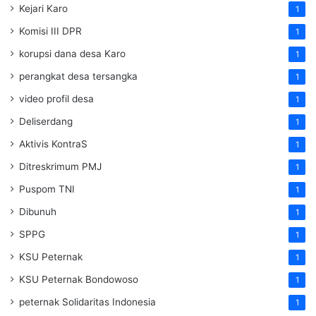
Kejari Karo
1
Komisi III DPR
1
korupsi dana desa Karo
1
perangkat desa tersangka
1
video profil desa
1
Deliserdang
1
Aktivis KontraS
1
Ditreskrimum PMJ
1
Puspom TNI
1
Dibunuh
1
SPPG
1
KSU Peternak
1
KSU Peternak Bondowoso
1
peternak Solidaritas Indonesia
1