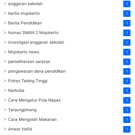
anggaran sekolah
1
berita mojokerto
1
Berita Pendidikan
1
humas SMAN 2 Mojokerto
1
investigasi anggaran sekolah
1
Mojokerto news.
1
pemeliharaan sarpras
1
pengawasan dana pendidikan
1
Polres Tebing Tinggi
1
Narkoba
1
Cara Mengatur Pola Napas
1
Tanjungpinang
1
Cara Mengolah Makanan
1
Anwar Hafid
1