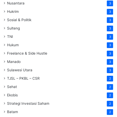
Nusantara
3
Hukrim
3
Sosial & Politik
3
Sulteng
3
TNI
3
Hukum
3
Freelance & Side Hustle
3
Manado
3
Sulawesi Utara
3
TJSL – PKBL – CSR
2
Sehat
2
Ekobis
2
Strategi Investasi Saham
2
Batam
2