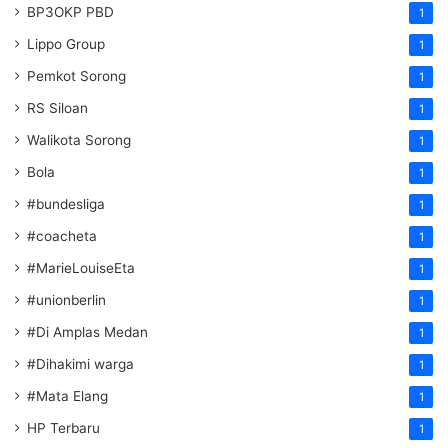
BP3OKP PBD
1
Lippo Group
1
Pemkot Sorong
1
RS Siloan
1
Walikota Sorong
1
Bola
1
#bundesliga
1
#coacheta
1
#MarieLouiseEta
1
#unionberlin
1
#Di Amplas Medan
1
#Dihakimi warga
1
#Mata Elang
1
HP Terbaru
1